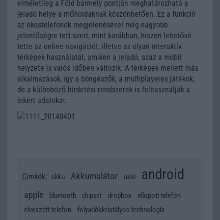
elméletileg a Föld bármely pontján meghatározható a
jeladó helye a műholdaknak köszönhetően. Ez a funkció
az okostelefonok megjelenésével még nagyobb
jelentőségre tett szert, mint korábban, hiszen lehetővé
tette az online navigációt, illetve az olyan interaktív
térképek használatát, amiken a jeladó, azaz a mobil
helyzete is valós időben változik. A térképek mellett más
alkalmazások, így a böngészők, a multiplayeres játékok,
de a különböző hirdetési rendszerek is felhasználják a
lekért adatokat.
android
Akkumulátor
Címkék:
akku
aksi
apple
bluetooth
dropbox
ellopott telefon
chipset
elveszett telefon
folyadékkristályos technológia