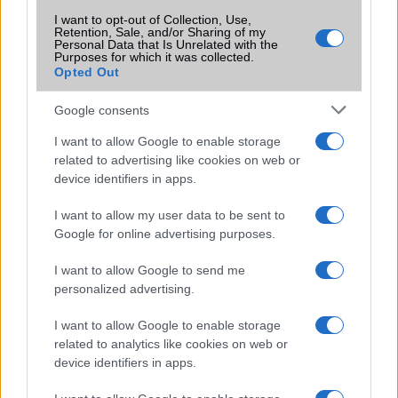
I want to opt-out of Collection, Use,
Retention, Sale, and/or Sharing of my
Personal Data that Is Unrelated with the
Purposes for which it was collected.
Opted Out
HÍRLEVÉL
Google consents
Feliratkozás a Telefonguru ingyenes hírlevelére
I want to allow Google to enable storage
OK
related to advertising like cookies on web or
Elfogadom az
Adatvédelmi és Adatkezelési Tájékoztatót
Ezt a
device identifiers in apps.
webhelyet a reCAPTCHA védi. A Google
adatvédelmi irányelve
és a
szolgáltatási feltételek
érvényesek.
I want to allow my user data to be sent to
Google for online advertising purposes.
Korábbi hírlevelek
I want to allow Google to send me
personalized advertising.
SZAVAZÁS
I want to allow Google to enable storage
related to analytics like cookies on web or
device identifiers in apps.
Megérné Önnek telefont váltani csak azért, mert az új modell dupla alap
tárhellyel érkezik?