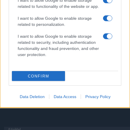
I want to allow Google to enable storage
related to functionality of the website or app.
Igen, a tárhely nagyon fontos
I want to allow Google to enable storage
Talán, ha más fejlesztések is vannak
related to personalization.
Nem, nekem a mostani tárhely is elég
I want to allow Google to enable storage
related to security, including authentication
Inkább felhőben tárolok mindent
functionality and fraud prevention, and other
user protection.
CONFIRM
Korábbi szavazások eredményei
Data Deletion
Data Access
Privacy Policy
Főoldal