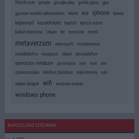
főzött rom
google play
gps
google
gorilla glass
iphone
ios
itunes
gyorsan merülő akkumulátor
hibrid
képernyő
kezelőfelület
kijelző
kijelző méret
külső memória
Litium
lte
memória
metál
metaverzum
microsoft
mobilinternet
mobiltelefon
okostelefon
navigáció
nikkel
operációs rendszer
processzor
rom
root
sim
telefon zárolása
szinkronizálás
teljesítmény
usb
wifi
vidám dolgok
windows mobile
windows phone
KAPCSOLÓDÓ SZÓCIKKEK