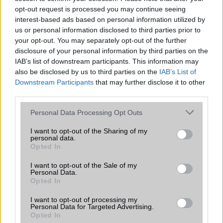
opt-out request is processed you may continue seeing
Mennyibe kerül
interest-based ads based on personal information utilized by
us or personal information disclosed to third parties prior to
Keressen a telefonboltok ajánlatai között!
your opt-out. You may separately opt-out of the further
disclosure of your personal information by third parties on the
IAB’s list of downstream participants. This information may
also be disclosed by us to third parties on the
IAB’s List of
Downstream Participants
that may further disclose it to other
third parties.
Please note that this website/app uses one or more Google
Personal Data Processing Opt Outs
TELEFONOK GYORSLISTA
services and may gather and store information including but
not limited to your visit or usage behaviour. You may click to
I want to opt-out of the Sharing of my
personal data.
Márka :
grant or deny consent to Google and its third-party tags to
Opted In
use your data for below specified purposes in below Google
consent section.
I want to opt-out of the Sale of my
Personal Data.
Tipus :
Opted In
I want to opt-out of processing my
Personal Data for Targeted Advertising.
Opted In