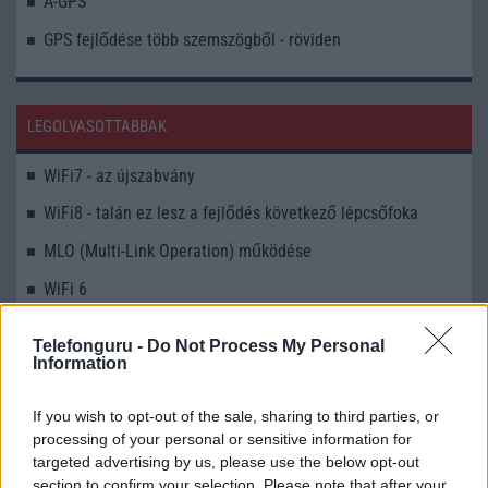
A-GPS
GPS fejlődése több szemszögből - röviden
LEGOLVASOTTABBAK
WiFi7 - az újszabvány
WiFi8 - talán ez lesz a fejlődés következő lépcsőfoka
MLO (Multi-Link Operation) működése
WiFi 6
Android verziók
Telefonguru -
Do Not Process My Personal
Information
A WiFi Direct egy önálló rendszer. Miért is?
WiFi - visszafelé kompatibilitás
If you wish to opt-out of the sale, sharing to third parties, or
processing of your personal or sensitive information for
MLO (Multi-Link Operation) működése
targeted advertising by us, please use the below opt-out
section to confirm your selection. Please note that after your