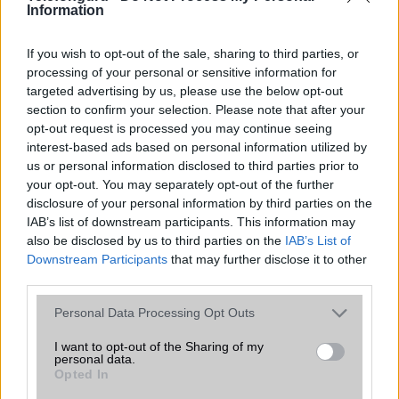
fontos szempont az emberek életében. Egy tárgyat
Information
nyűgnek, veszélyesnek, kellemetlennek érezhetünk
akkor, ha annak a fogása számunkra bizonytalan.
If you wish to opt-out of the sale, sharing to third parties, or
Például egy zsíros bőrű telefon tulajdonos a sima,
processing of your personal or sensitive information for
vékony oldalfalú telefonokat nem tudja biztosan
targeted advertising by us, please use the below opt-out
megfogni. Minden esetben az lesz az érzése, hogy
section to confirm your selection. Please note that after your
kicsúszik a kezéből a telefon. Ezzel ellentétben a
opt-out request is processed you may continue seeing
száraz bőrű telefonálónak meg kellemetlenül
interest-based ads based on personal information utilized by
dörzsölőnek hatnak a nagyobb gumírozott, vagy
us or personal information disclosed to third parties prior to
érdesebb műanyag felülettel ellátott telefonok.
your opt-out. You may separately opt-out of the further
disclosure of your personal information by third parties on the
Aztán az sem mindegy, hogy a delikvens mennyire
IAB’s list of downstream participants. This information may
tudja az ujjaival kezelni a készüléket (
egy kezes
also be disclosed by us to third parties on the
IAB’s List of
üzemmód
). Ugyanis, ha valakinek nagy tenyere, de
Downstream Participants
that may further disclose it to other
viszonylag rövid ujja van, akkor egyszerűen
third parties.
előállhat az a helyzet, hogy nem tudja elérni a
Please note that this website/app uses one or more Google
tenyerében lévő telefont, magyarán nem tudja
Personal Data Processing Opt Outs
services and may gather and store information including but
kezelni! A telefon egy kezes kezelhetősége eleinte
not limited to your visit or usage behaviour. You may click to
I want to opt-out of the Sharing of my
senkinek nem érv a vásárláskor, a kiválasztáskor,
personal data.
grant or deny consent to Google and its third-party tags to
aztán az élet meghozza ennek a szempontnak a
Opted In
use your data for below specified purposes in below Google
fontosságát is.