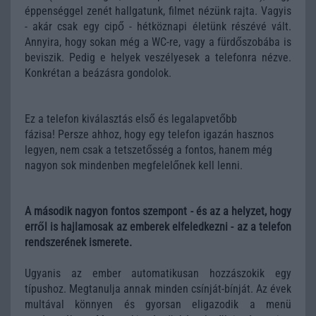
éppenséggel zenét hallgatunk, filmet nézünk rajta. Vagyis
- akár csak egy cipő - hétköznapi életünk részévé vált.
Annyira, hogy sokan még a WC-re, vagy a fürdőszobába is
beviszik. Pedig e helyek veszélyesek a telefonra nézve.
Konkrétan a beázásra gondolok.
Ez a telefon kiválasztás első és legalapvetőbb
fázisa! Persze ahhoz, hogy egy telefon igazán hasznos
legyen, nem csak a tetszetősség a fontos, hanem még
nagyon sok mindenben megfelelőnek kell lenni.
A második nagyon fontos szempont - és az a helyzet, hogy
erről is hajlamosak az emberek elfeledkezni - az a telefon
rendszerének ismerete.
Ugyanis az ember automatikusan hozzászokik egy
típushoz. Megtanulja annak minden csínját-bínját. Az évek
multával könnyen és gyorsan eligazodik a menü