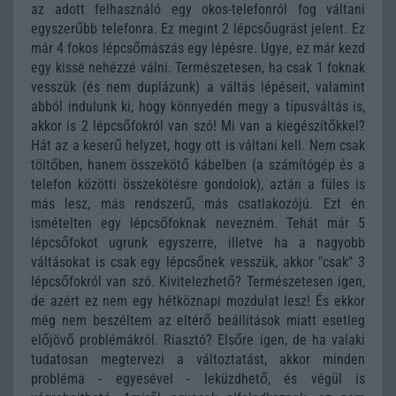
az adott felhasználó egy okos-telefonról fog váltani
egyszerűbb telefonra. Ez megint 2 lépcsőugrást jelent. Ez
már 4 fokos lépcsőmászás egy lépésre. Ugye, ez már kezd
egy kissé nehézzé válni. Természetesen, ha csak 1 foknak
vesszük (és nem duplázunk) a váltás lépéseit, valamint
abból indulunk ki, hogy könnyedén megy a típusváltás is,
akkor is 2 lépcsőfokról van szó! Mi van a kiegészítőkkel?
Hát az a keserű helyzet, hogy ott is váltani kell. Nem csak
töltőben, hanem összekötő kábelben (a számítógép és a
telefon közötti összekötésre gondolok), aztán a füles is
más lesz, más rendszerű, más csatlakozójú. Ezt én
ismételten egy lépcsőfoknak nevezném. Tehát már 5
lépcsőfokot ugrunk egyszerre, illetve ha a nagyobb
váltásokat is csak egy lépcsőnek vesszük, akkor "csak" 3
lépcsőfokról van szó. Kivitelezhető? Természetesen igen,
de azért ez nem egy hétköznapi mozdulat lesz! És ekkor
még nem beszéltem az eltérő beállítások miatt esetleg
előjövő problémákról. Riasztó? Elsőre igen, de ha valaki
tudatosan megtervezi a változtatást, akkor minden
probléma - egyesével - leküzdhető, és végül is