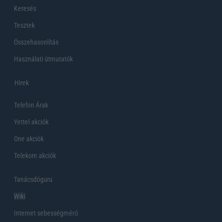
Keresés
Tesztek
Összehasonlítás
Használati útmutatók
Hirek
Telefon Árak
Yettel akciók
One akciók
Telekom akciók
Tanácsdóguru
Wiki
Internet sebességmérő