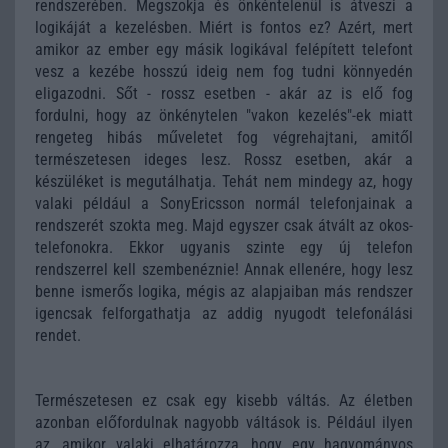
rendszerében. Megszokja és önkéntelenül is átveszi a
logikáját a kezelésben. Miért is fontos ez? Azért, mert
amikor az ember egy másik logikával felépített telefont
vesz a kezébe hosszú ideig nem fog tudni könnyedén
eligazodni. Sőt - rossz esetben - akár az is elő fog
fordulni, hogy az önkénytelen "vakon kezelés"-ek miatt
rengeteg hibás műveletet fog végrehajtani, amitől
természetesen ideges lesz. Rossz esetben, akár a
készüléket is megutálhatja. Tehát nem mindegy az, hogy
valaki például a SonyEricsson normál telefonjainak a
rendszerét szokta meg. Majd egyszer csak átvált az okos-
telefonokra. Ekkor ugyanis szinte egy új telefon
rendszerrel kell szembenéznie! Annak ellenére, hogy lesz
benne ismerős logika, mégis az alapjaiban más rendszer
igencsak felforgathatja az addig nyugodt telefonálási
rendet.
Természetesen ez csak egy kisebb váltás. Az életben
azonban előfordulnak nagyobb váltások is. Például ilyen
az, amikor valaki elhatározza, hogy egy hagyományos