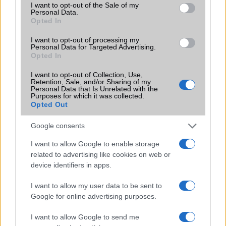
consent section.
I want to opt-out of the Sale of my
A telefon súlypontja:
Látszólag jelentéktelen
Personal Data.
Opted In
dologról van szó. Miért is? Mert egyszerűen, ha egy
telefont jól meg tudunk fogni, akkor annak mindegy,
I want to opt-out of processing my
hogy hol van a súlypontja. Mondják egyesek a
Personal Data for Targeted Advertising.
boldog tudatlanságukban. Igen ám, de az élet
Opted In
természetesen erre a is rácáfol. Ugyanis - leginkább
I want to opt-out of Collection, Use,
a kihajtható mobil telefonoknál van - az a helyzet,
Retention, Sale, and/or Sharing of my
hogy néha a kijelző felőli rész sokkal nehezebb,
Personal Data that Is Unrelated with the
Purposes for which it was collected.
mint a nyomógombos rész. Ezáltal egy laza
Opted Out
kéztartás miatt akár - szélsőséges esetben - ki is
csúszhat a telefon az ügyfél kezéből. Aztán az sem
Google consents
mindegy, hogy amikor egy összecsukható telefont
az ember kinyit, és nem két kézzel, hanem csak úgy
I want to allow Google to enable storage
related to advertising like cookies on web or
a rugós mechanikát választva, akkor mennyire stabil
device identifiers in apps.
az érzése. Magyarán azt érzi-e, hogy a telefon a
következő pillanatban elrepül a kezéből. A rossz
I want to allow my user data to be sent to
telefon súlypont, a fej- vagy talp nehéz elrendezés
Google for online advertising purposes.
minden esetben bizonytalan fogást, és ezzel egy
időben komfort érzet csökkenést is okozhat! A
I want to allow Google to send me
pontok áttekintésekor még igazából nem is