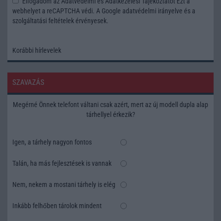
Elfogadom az
Adatvédelmi és Adatkezelési Tájékoztatót
Ezt a
webhelyet a reCAPTCHA védi. A Google
adatvédelmi irányelve
és a
szolgáltatási feltételek
érvényesek.
Korábbi hírlevelek
SZAVAZÁS
Megérné Önnek telefont váltani csak azért, mert az új modell dupla alap
tárhellyel érkezik?
Igen, a tárhely nagyon fontos
Talán, ha más fejlesztések is vannak
Nem, nekem a mostani tárhely is elég
Inkább felhőben tárolok mindent