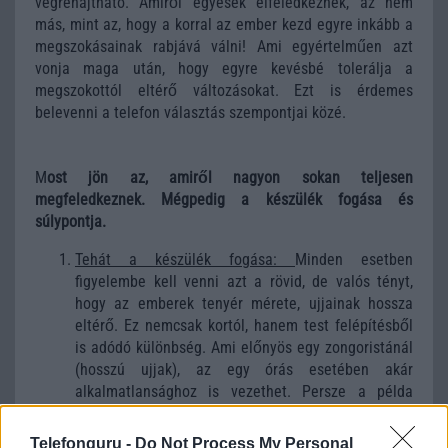
végrehajtható. Amiről egyesek elfeledkeznek, az nem
más, mint az, hogy a korral az ember kezd egyre inkább a
megszokásainak rabjává válni! Ami egyértelműen azt
vonja maga után, hogy egyre kevésbé tolerálja a
megszokottól eltérő változásokat. Ezt is érdemes
belevenni a telefon választás szempontjai közé.
M
ost jön az, amiről nagyon sokan teljesen
megfeledkeznek. Mégpedig a készülék fogása és
súlypontja.
Tehát a készülék fogása:
Minden esetben
figyelembe kell venni azt a rövid, de valós tényt,
hogy az emberek tenyér mérete, ujjainak hossza
eltérő. Ez nemcsak kortól, hanem test felépítésből
is adódó különbség. Ami előnyös egy zongoristánál
(hosszú ujjak), az egy órás esetében akár
alkalmatlansághoz is vezethet. Persze a példa
inkább elméleti, és csak nagy vonalakban határolja
be a lényeges momentumot. A foghatóság rendkívül
Telefonguru -
Do Not Process My Personal