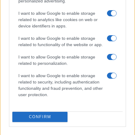
personalized advertising.
foglalkoztunk a telefon tudásával, szolgáltatásainak
megismerésével, stb. Ez a jövő zenéje (ekkor még)!
I want to allow Google to enable storage
related to analytics like cookies on web or
device identifiers in apps.
I want to allow Google to enable storage
related to functionality of the website or app.
android
Akkumulátor
Címkék:
akku
aksi
I want to allow Google to enable storage
apple
bluetooth
dropbox
ellopott telefon
chipset
related to personalization.
elveszett telefon
folyadékkristályos technológia
I want to allow Google to enable storage
főzött rom
google play
gps
google
gorilla glass
related to security, including authentication
iphone
ios
functionality and fraud prevention, and other
itunes
gyorsan merülő akkumulátor
hibrid
user protection.
képernyő
kezelőfelület
kijelző
kijelző méret
külső memória
Litium
lte
memória
metál
metaverzum
CONFIRM
microsoft
mobilinternet
mobiltelefon
okostelefon
navigáció
nikkel