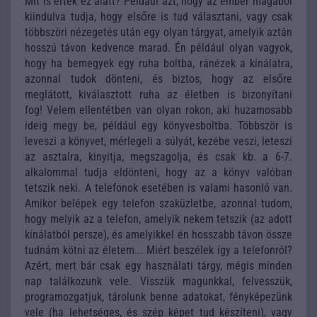
Mit is értek ez alatt? Például azt, hogy az ember magából
kiindulva tudja, hogy elsőre is tud választani, vagy csak
többszöri nézegetés után egy olyan tárgyat, amelyik aztán
hosszú távon kedvence marad. Én például olyan vagyok,
hogy ha bemegyek egy ruha boltba, ránézek a kínálatra,
azonnal tudok dönteni, és biztos, hogy az elsőre
meglátott, kiválasztott ruha az életben is bizonyítani
fog! Velem ellentétben van olyan rokon, aki huzamosabb
ideig megy be, például egy könyvesboltba. Többször is
leveszi a könyvet, mérlegeli a súlyát, kezébe veszi, leteszi
az asztalra, kinyitja, megszagolja, és csak kb. a 6-7.
alkalommal tudja eldönteni, hogy az a könyv valóban
tetszik neki. A telefonok esetében is valami hasonló van.
Amikor belépek egy telefon szaküzletbe, azonnal tudom,
hogy melyik az a telefon, amelyik nekem tetszik (az adott
kínálatból persze), és amelyikkel én hosszabb távon össze
tudnám kötni az életem... Miért beszélek így a telefonról?
Azért, mert bár csak egy használati tárgy, mégis minden
nap találkozunk vele. Visszük magunkkal, felvesszük,
programozgatjuk, tárolunk benne adatokat, fényképezünk
vele (ha lehetséges, és szép képet tud készíteni), vagy