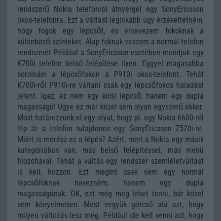
rendszerű Nokia telefonról átnyergel egy SonyEricsson
okos-telefonra. Ezt a váltást leginkább úgy érzékeltetném,
hogy fogok egy lépcsőt, és elnevezem fokoknak a
különböző szinteket. Alap foknak veszem a normál telefon
rendszerét Például a SonyEricsson esetében mondjuk egy
K700i telefon belső felépítése ilyen. Eggyel magasabba
sorolnám a lépcsőfokon a P910i okos-telefont. Tehát
K700i-ről P910i-re váltani csak egy lépcsőfokos haladást
jelent. Igaz, ez nem egy kicsi lépcső, hanem egy dupla
magasságú! Ugye ez már közel sem olyan egyszerű ekkor.
Most határozzunk el egy olyat, hogy pl. egy Nokia 6600-ról
lép át a telefon tulajdonos egy SonyEricsson Z520i-re.
Miért is merész ez a lépés? Azért, mert a Nokia egy másik
kategóriában van, más belső felépítéssel, más menü
filozófiával. Tehát a váltás egy rendszer szemléletváltást
is kell, hozzon. Ezt megint csak nem egy normál
lépcsőfoknak nevezném, hanem egy dupla
magasságúnak. OK, ezt még meg lehet tenni, bár közel
sem kényelmesen. Most vegyük górcső alá azt, hogy
milyen változás lesz még. Például ide kell venni azt, hogy