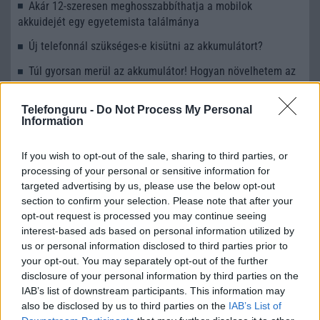
Akár 12-szeresen meghosszabbíthatja a mobilok
akkuidejét egy egyetemista találmánya
Új telefonnál szükséges-e kisütni az akkumulátort?
Túl gyorsan merül az akkumulátor! Hogyan növelhetem az
üzemidőt?
Telefonguru -
Do Not Process My Personal
Hibára utal, ha felforrósodott a telefonom hátulja? (2)
Information
If you wish to opt-out of the sale, sharing to third parties, or
LEGOLVASOTTABBAK
processing of your personal or sensitive information for
targeted advertising by us, please use the below opt-out
WiFi7 - az újszabvány
section to confirm your selection. Please note that after your
opt-out request is processed you may continue seeing
WiFi8 - talán ez lesz a fejlődés következő lépcsőfoka
interest-based ads based on personal information utilized by
us or personal information disclosed to third parties prior to
MLO (Multi-Link Operation) működése
your opt-out. You may separately opt-out of the further
WiFi 6
disclosure of your personal information by third parties on the
IAB’s list of downstream participants. This information may
Android verziók
also be disclosed by us to third parties on the
IAB’s List of