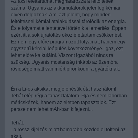
Az aksi élettartamát meghatározza a feltöltések
száma. Ugyanis az akkumulátorok jelenleg kémiai
elven dolgoznak. Ami azt jelenti, hogy minden
feltöltésnél kémiai átalakulással tárolódik az energia.
És e folyamat ellentétével történik a lemerítés. Éppen
ezért itt a sok újratöltés okoz élettartam csökkenést.
Ez nem egy előre programozott folyamat, hanem egy
egyszerű kémiai leépülés következménye. Igaz, ezt
lehet előre kalkulálni. Viszont igazából nincs rá
szükség. Ugyanis mostanság inkább az üzemóra
rövidsége miatt van miért pironkodni a gyártóknak.
Én a Li-os aksikat megjelenésük óta használom!
Tehát elég régi a tapasztalatom. Hja és nem laborban
méricskézek, hanem az életben tapasztalok. Ezt
persze nem lehet mAh-ban kifejezni...
Tehát:
- a rossz kijelzés miatt hamarabb kezded el tölteni az
aksit,