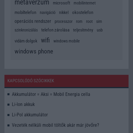
metaverzum
microsoft
mobilinternet
mobiltelefon
okostelefon
navigáció
nikkel
operációs rendszer
processzor
rom
root
sim
telefon zárolása
szinkronizálás
teljesítmény
usb
wifi
vidám dolgok
windows mobile
windows phone
KAPCSOLÓDÓ SZÓCIKKEK
Akkumulátor = Aksi = Mobil Energia cella
Li-Ion akkuk
Li-Pol akkumulátor
Vezeték nélküli mobil töltők akár már jövőre?