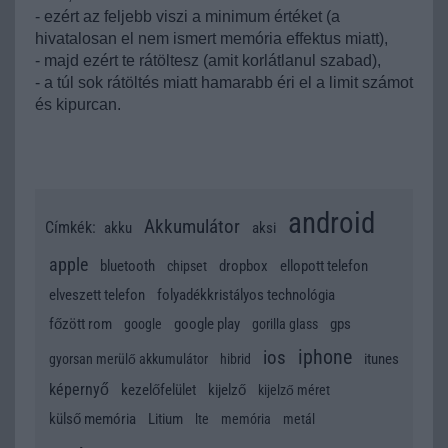
- ezért az feljebb viszi a minimum értéket (a
hivatalosan el nem ismert memória effektus miatt),
- majd ezért te rátöltesz (amit korlátlanul szabad),
- a túl sok rátöltés miatt hamarabb éri el a limit számot
és kipurcan.
android
Akkumulátor
Címkék:
akku
aksi
apple
bluetooth
dropbox
ellopott telefon
chipset
elveszett telefon
folyadékkristályos technológia
főzött rom
google play
gps
google
gorilla glass
iphone
ios
itunes
gyorsan merülő akkumulátor
hibrid
képernyő
kezelőfelület
kijelző
kijelző méret
külső memória
Litium
lte
memória
metál