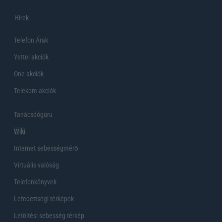
Hirek
Telefon Árak
Yettel akciók
One akciók
Telekom akciók
Tanácsdóguru
Wiki
Internet sebességmérő
Virtuális valóság
Telefonkönyvek
Lefedettségi térképek
Letöltési sebesség térkép