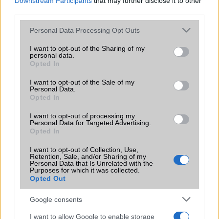
Downstream Participants
that may further disclose it to other
A WiFi Direct egy önálló rendszer. Miért is?
third parties.
WiFi - visszafelé kompatibilitás
Please note that this website/app uses one or more Google
Personal Data Processing Opt Outs
MLO (Multi-Link Operation) működése
services and may gather and store information including but
not limited to your visit or usage behaviour. You may click to
I want to opt-out of the Sharing of my
personal data.
grant or deny consent to Google and its third-party tags to
Opted In
use your data for below specified purposes in below Google
Mennyibe kerül
consent section.
I want to opt-out of the Sale of my
Personal Data.
Keressen a telefonboltok ajánlatai között!
Opted In
I want to opt-out of processing my
Personal Data for Targeted Advertising.
Opted In
I want to opt-out of Collection, Use,
Retention, Sale, and/or Sharing of my
Personal Data that Is Unrelated with the
Purposes for which it was collected.
TELEFONOK GYORSLISTA
Opted Out
Márka :
Google consents
I want to allow Google to enable storage