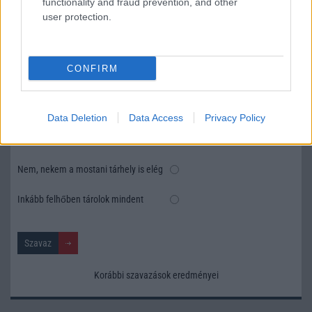
functionality and fraud prevention, and other
user protection.
SZAVAZÁS
Megérné Önnek telefont váltani csak azért, mert az új modell dupla alap
CONFIRM
tárhellyel érkezik?
Igen, a tárhely nagyon fontos
Data Deletion
Data Access
Privacy Policy
Talán, ha más fejlesztések is vannak
Nem, nekem a mostani tárhely is elég
Inkább felhőben tárolok mindent
Korábbi szavazások eredményei