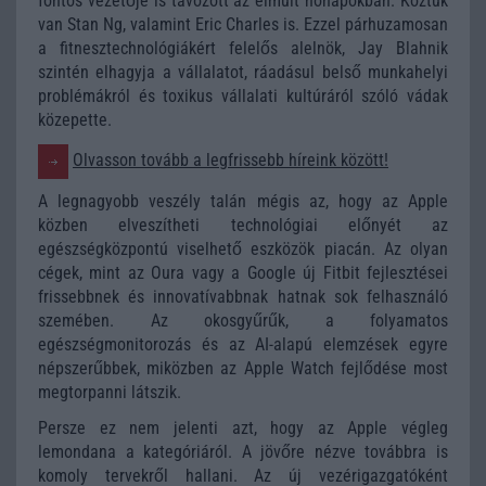
fontos vezetője is távozott az elmúlt hónapokban. Köztük
van Stan Ng, valamint Eric Charles is. Ezzel párhuzamosan
a fitnesztechnológiákért felelős alelnök, Jay Blahnik
szintén elhagyja a vállalatot, ráadásul belső munkahelyi
problémákról és toxikus vállalati kultúráról szóló vádak
közepette.
Olvasson tovább a legfrissebb híreink között!
A legnagyobb veszély talán mégis az, hogy az Apple
közben elveszítheti technológiai előnyét az
egészségközpontú viselhető eszközök piacán. Az olyan
cégek, mint az Oura vagy a Google új Fitbit fejlesztései
frissebbnek és innovatívabbnak hatnak sok felhasználó
szemében. Az okosgyűrűk, a folyamatos
egészségmonitorozás és az AI-alapú elemzések egyre
népszerűbbek, miközben az Apple Watch fejlődése most
megtorpanni látszik.
Persze ez nem jelenti azt, hogy az Apple végleg
lemondana a kategóriáról. A jövőre nézve továbbra is
komoly tervekről hallani. Az új vezérigazgatóként