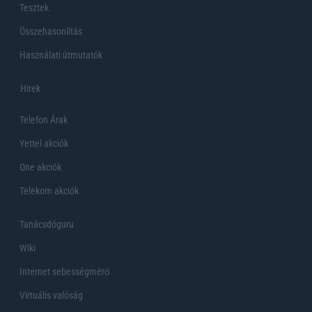
Tesztek
Összehasonlítás
Használati útmutatók
Hirek
Telefon Árak
Yettel akciók
One akciók
Telekom akciók
Tanácsdóguru
Wiki
Internet sebességmérő
Virtuális valóság