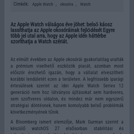
Címkék:
,
,
Apple Watch
okosóra
Watch
Az Apple Watch válságos éve jöhet: belső káosz
lassíthatja az Apple okosóráinak fejlődését Egyre
több jel utal arra, hogy az Apple idén háttérbe
szoríthatja a Watch szériát.
Az elmúlt években az Apple okosórái gyakorlatilag uralták
a prémium viselhető eszközök piacát, azonban most
először érezhető igazán, hogy a vállalat elveszítheti
korábbi lendületét ezen a területen. A legfrissebb iparági
értesülések szerint az idei Apple Watch Series 12
generáció nem hoz látványos újításokat sem hardveres,
sem szoftveres oldalon, és mindez már nem egyszerű
stratégiai döntésnek, hanem komolyabb belső problémák
következményének tűnik.
A Bloomberg ismert elemzője, Mark Gurman szerint a
készülő watchOS 27 elsősorban stabilitási és