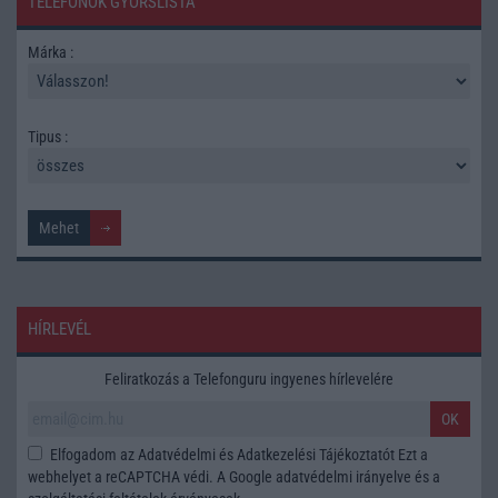
TELEFONOK GYORSLISTA
Márka :
Tipus :
HÍRLEVÉL
Feliratkozás a Telefonguru ingyenes hírlevelére
OK
Elfogadom az
Adatvédelmi és Adatkezelési Tájékoztatót
Ezt a
webhelyet a reCAPTCHA védi. A Google
adatvédelmi irányelve
és a