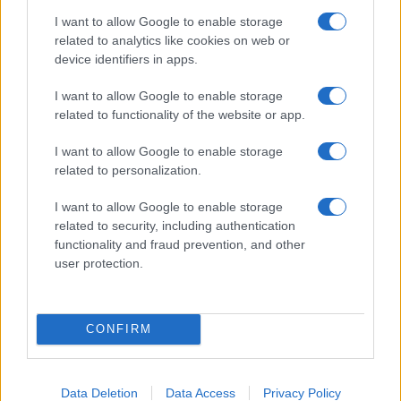
találgatások továbbra is beárnyékolják a rajtot.
I want to allow Google to enable storage
related to analytics like cookies on web or
Az Android rejtett automatizmusai: hat
device identifiers in apps.
funkció, amely észrevétlenül könnyíti
meg a mindennapokat
I want to allow Google to enable storage
2026.06.14
| Android Police
related to functionality of the website or app.
Sok felhasználó külön alkalmazásokra esküszik, pedig az
Android már évek óta olyan intelligens funkciókat kínál,
I want to allow Google to enable storage
amelyek maguktól dolgoznak a háttérben.
related to personalization.
Ez a rejtett Samsung funkció teljesen
I want to allow Google to enable storage
megváltoztatja a mobilhasználatot –
related to security, including authentication
sokan mégsem tudnak róla
functionality and fraud prevention, and other
user protection.
2026.07.12
| Android Central
Az Edge Panel az egyik leghasznosabb funkció, amely
jelentősen felgyorsítja a mindennapi használatot,
miközben a Pixel telefonokból továbbra is hiányzik.
CONFIRM
Data Deletion
Data Access
Privacy Policy