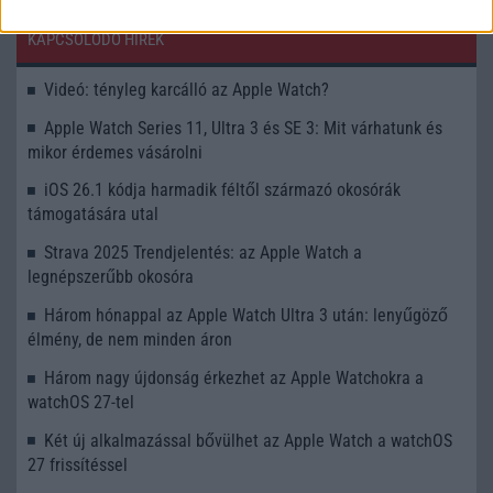
KAPCSOLÓDÓ HÍREK
Videó: tényleg karcálló az Apple Watch?
Apple Watch Series 11, Ultra 3 és SE 3: Mit várhatunk és
mikor érdemes vásárolni
iOS 26.1 kódja harmadik féltől származó okosórák
támogatására utal
Strava 2025 Trendjelentés: az Apple Watch a
legnépszerűbb okosóra
Három hónappal az Apple Watch Ultra 3 után: lenyűgöző
élmény, de nem minden áron
Három nagy újdonság érkezhet az Apple Watchokra a
watchOS 27-tel
Két új alkalmazással bővülhet az Apple Watch a watchOS
27 frissítéssel