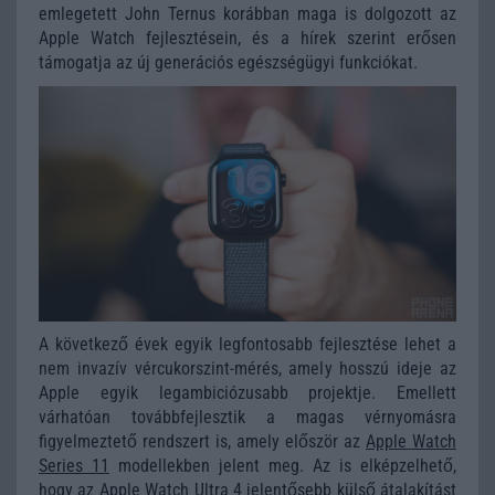
emlegetett John Ternus korábban maga is dolgozott az
Apple Watch fejlesztésein, és a hírek szerint erősen
támogatja az új generációs egészségügyi funkciókat.
A következő évek egyik legfontosabb fejlesztése lehet a
nem invazív vércukorszint-mérés, amely hosszú ideje az
Apple egyik legambiciózusabb projektje. Emellett
várhatóan továbbfejlesztik a magas vérnyomásra
figyelmeztető rendszert is, amely először az
Apple Watch
Series 11
modellekben jelent meg. Az is elképzelhető,
hogy az
Apple Watch Ultra
4 jelentősebb külső átalakítást