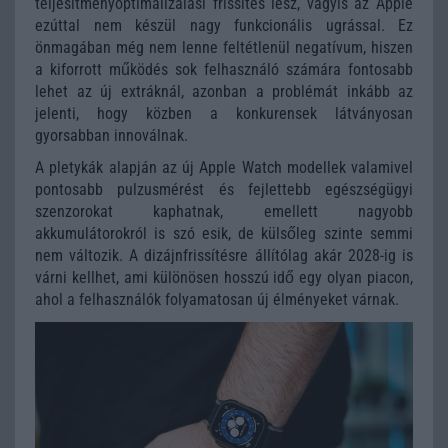
teljesítményoptimalizálási frissítés lesz, vagyis az Apple
ezúttal nem készül nagy funkcionális ugrással. Ez
önmagában még nem lenne feltétlenül negatívum, hiszen
a kiforrott működés sok felhasználó számára fontosabb
lehet az új extráknál, azonban a problémát inkább az
jelenti, hogy közben a konkurensek látványosan
gyorsabban innoválnak.
A pletykák alapján az új Apple Watch modellek valamivel
pontosabb pulzusmérést és fejlettebb egészségügyi
szenzorokat kaphatnak, emellett nagyobb
akkumulátorokról is szó esik, de külsőleg szinte semmi
nem változik. A dizájnfrissítésre állítólag akár 2028-ig is
várni kellhet, ami különösen hosszú idő egy olyan piacon,
ahol a felhasználók folyamatosan új élményeket várnak.