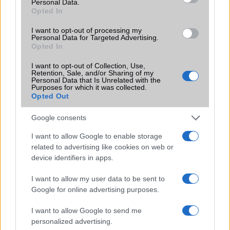
Personal Data.
Opted In
I want to opt-out of processing my
Personal Data for Targeted Advertising.
Opted In
Számos népszerű Samsung Galaxy
készülék kimarad a One UI 9
I want to opt-out of Collection, Use,
frissítésből – itt a lista az érintett
Retention, Sale, and/or Sharing of my
Personal Data that Is Unrelated with the
modellekről
Purposes for which it was collected.
2026.06.30
| Phone Arena
Opted Out
A One UI 9 érkezése új mesterséges intelligencia-
funkciókat és továbbfejlesztett kezelőfelületet hoz,
Google consents
azonban több korábbi csúcskategóriás és középkategóriás
I want to allow Google to enable storage
Galaxy készülék számára ez lesz az út vége.
related to advertising like cookies on web or
iPhone 18 bemutató dátum - ekkor
device identifiers in apps.
rántja le a leplet az Apple az új
csúcsmobilokról
I want to allow my user data to be sent to
Google for online advertising purposes.
2026.06.29
| Phone Arena
A szeptemberi eseményen az iPhone 18 Pro modellek
I want to allow Google to send me
mellett a régóta pletykált hajlítható iPhone Ultra is
personalized advertising.
bemutatkozhat, miközben az áremelésekről szóló