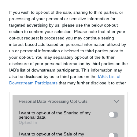
If you wish to opt-out of the sale, sharing to third parties, or
processing of your personal or sensitive information for
targeted advertising by us, please use the below opt-out
section to confirm your selection. Please note that after your
opt-out request is processed you may continue seeing
interest-based ads based on personal information utilized by
Euro Gsm
us or personal information disclosed to third parties prior to
232.000 Ft (új)
your opt-out. You may separately opt-out of the further
disclosure of your personal information by third parties on the
Samsung Galaxy S26 Ultra
IAB’s list of downstream participants. This information may
also be disclosed by us to third parties on the
IAB’s List of
Downstream Participants
that may further disclose it to other
third parties.
Please note that this website/app uses one or more Google
Personal Data Processing Opt Outs
services and may gather and store information including but
not limited to your visit or usage behaviour. You may click to
I want to opt-out of the Sharing of my
personal data.
grant or deny consent to Google and its third-party tags to
Opted In
use your data for below specified purposes in below Google
Euro Gsm
consent section.
392.000 Ft (új)
I want to opt-out of the Sale of my