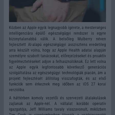
Közben az Apple egyik legnagyobb ígérete, a mesterséges
intelligenciára épülő egészségügyi rendszer is egyre
bizonytalanabbá válik. A belsőleg Mulberry néven
fejlesztett AI-alapú egészségügyi asszisztens eredetileg
arra készült volna, hogy az Apple Health adatai alapján
személyre szabott tanácsokat, előrejelzéseket és proaktív
figyelmeztetéseket adjon a felhasználóknak. Ez lett volna
az Apple egyik legfontosabb következő generációs
szolgáltatása az egészségügyi technológiák piacán, ám a
projekt fejlesztését állítólag visszafogták, és az első
funkciók sem érkeznek meg időben az iOS 27 korai
verzióiba.
A háttérben komoly vezetői és szervezeti átalakulások
zajlanak az Apple-nél. A vállalat korábbi operatív
igazgatója, Jeff Williams tavaly visszavonult, miközben
Tim Cook is szeptemberben távozik a vezérigazgatói