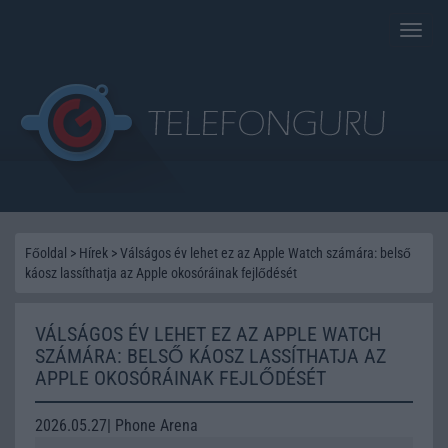
Toggle
naviga
Főoldal
>
Hírek
>
Válságos év lehet ez az Apple Watch számára: belső
káosz lassíthatja az Apple okosóráinak fejlődését
VÁLSÁGOS ÉV LEHET EZ AZ APPLE WATCH
SZÁMÁRA: BELSŐ KÁOSZ LASSÍTHATJA AZ
APPLE OKOSÓRÁINAK FEJLŐDÉSÉT
2026.05.27| Phone Arena