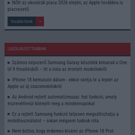
Nőtt az okosórák piaca 2026 elején, az Apple továbbra is
piacvezető
További hírek
LEGOLVASOTTABBAK
Számos népszerű Samsung Galaxy készülék kimarad a One
UI 9 frissítésből – itt a lista az érintett modellekről
iPhone 18 bemutató dátum - ekkor rántja le a leplet az
Apple az új csúcsmobilokról
Az Android rejtett automatizmusai: hat funkció, amely
észrevétlenül könnyíti meg a mindennapokat
Ez a rejtett Samsung funkció teljesen megváltoztatja a
mobilhasználatot – sokan mégsem tudnak róla
Nem biztos, hogy érdemes kivárni az iPhone 18 Prot