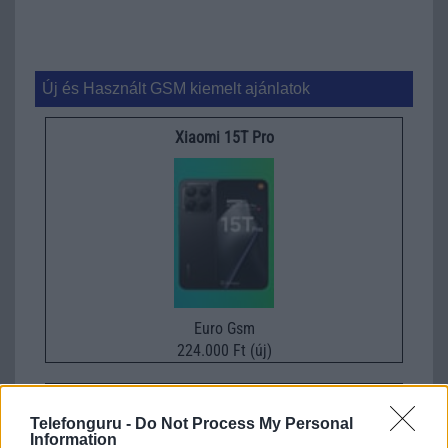
Új és Használt GSM kiemelt ajánlatok
Xiaomi 15T Pro
Euro Gsm
224.000 Ft (új)
Xiaomi 15
Telefonguru -
Do Not Process My Personal
Information