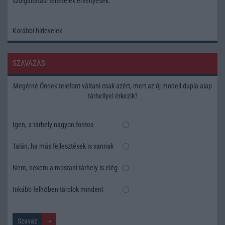
szolgáltatási feltételek
érvényesek.
Korábbi hírlevelek
SZAVAZÁS
Megérné Önnek telefont váltani csak azért, mert az új modell dupla alap
tárhellyel érkezik?
Igen, a tárhely nagyon fontos
Talán, ha más fejlesztések is vannak
Nem, nekem a mostani tárhely is elég
Inkább felhőben tárolok mindent