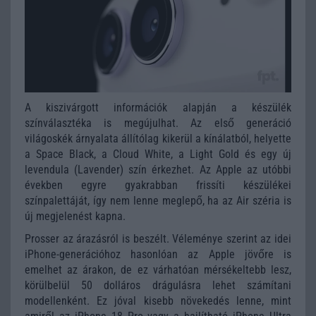
A kiszivárgott információk alapján a készülék
színválasztéka is megújulhat. Az első generáció
világoskék árnyalata állítólag kikerül a kínálatból, helyette
a Space Black, a Cloud White, a Light Gold és egy új
levendula (Lavender) szín érkezhet. Az Apple az utóbbi
években egyre gyakrabban frissíti készülékei
színpalettáját, így nem lenne meglepő, ha az Air széria is
új megjelenést kapna.
Prosser az árazásról is beszélt. Véleménye szerint az idei
iPhone-generációhoz hasonlóan az Apple jövőre is
emelhet az árakon, de ez várhatóan mérsékeltebb lesz,
körülbelül 50 dolláros drágulásra lehet számítani
modellenként. Ez jóval kisebb növekedés lenne, mint