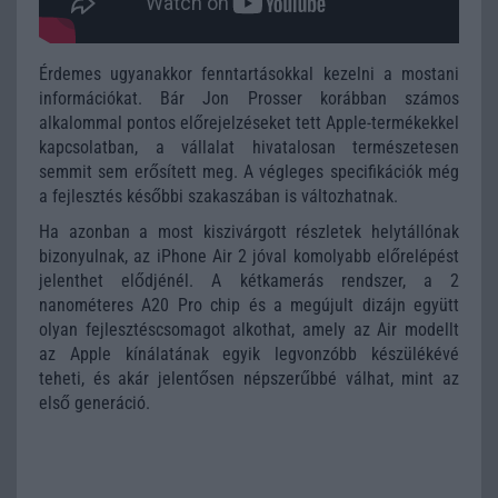
Érdemes ugyanakkor fenntartásokkal kezelni a mostani
információkat. Bár Jon Prosser korábban számos
alkalommal pontos előrejelzéseket tett Apple-termékekkel
kapcsolatban, a vállalat hivatalosan természetesen
semmit sem erősített meg. A végleges specifikációk még
a fejlesztés későbbi szakaszában is változhatnak.
Ha azonban a most kiszivárgott részletek helytállónak
bizonyulnak, az iPhone Air 2 jóval komolyabb előrelépést
jelenthet elődjénél. A kétkamerás rendszer, a 2
nanométeres A20 Pro chip és a megújult dizájn együtt
olyan fejlesztéscsomagot alkothat, amely az Air modellt
az Apple kínálatának egyik legvonzóbb készülékévé
teheti, és akár jelentősen népszerűbbé válhat, mint az
első generáció.