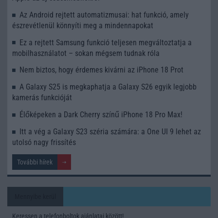
Az Android rejtett automatizmusai: hat funkció, amely
észrevétlenül könnyíti meg a mindennapokat
Ez a rejtett Samsung funkció teljesen megváltoztatja a
mobilhasználatot – sokan mégsem tudnak róla
Nem biztos, hogy érdemes kivárni az iPhone 18 Prot
A Galaxy S25 is megkaphatja a Galaxy S26 egyik legjobb
kamerás funkcióját
Élőképeken a Dark Cherry színű iPhone 18 Pro Max!
Itt a vég a Galaxy S23 széria számára: a One UI 9 lehet az
utolsó nagy frissítés
További hírek
Mennyibe kerül
Keressen a telefonboltok ajánlatai között!