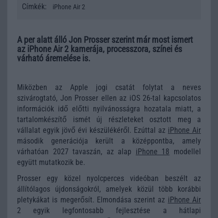
Címkék:
iPhone Air 2
A per alatt álló Jon Prosser szerint már most ismert
az iPhone Air 2 kamerája, processzora, színei és
várható áremelése is.
Miközben az Apple jogi csatát folytat a neves
szivárogtató, Jon Prosser ellen az iOS 26-tal kapcsolatos
információk idő előtti nyilvánosságra hozatala miatt, a
tartalomkészítő ismét új részleteket osztott meg a
vállalat egyik jövő évi készülékéről. Ezúttal az
iPhone Air
második generációja került a középpontba, amely
várhatóan 2027 tavaszán, az alap
iPhone 18
modellel
együtt mutatkozik be.
Prosser egy közel nyolcperces videóban beszélt az
állítólagos újdonságokról, amelyek közül több korábbi
pletykákat is megerősít. Elmondása szerint az
iPhone Air
2 egyik legfontosabb fejlesztése a hátlapi