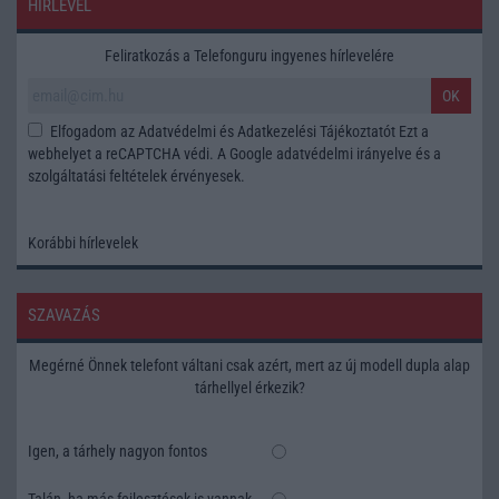
HÍRLEVÉL
Feliratkozás a Telefonguru ingyenes hírlevelére
OK
Elfogadom az
Adatvédelmi és Adatkezelési Tájékoztatót
Ezt a
webhelyet a reCAPTCHA védi. A Google
adatvédelmi irányelve
és a
szolgáltatási feltételek
érvényesek.
Korábbi hírlevelek
SZAVAZÁS
Megérné Önnek telefont váltani csak azért, mert az új modell dupla alap
tárhellyel érkezik?
Igen, a tárhely nagyon fontos
Talán, ha más fejlesztések is vannak