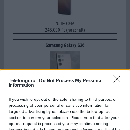
Nelly GSM
245.000 Ft (használt)
Samsung Galaxy S26
Telefonguru -
Do Not Process My Personal
Information
If you wish to opt-out of the sale, sharing to third parties, or
Euro Gsm
processing of your personal or sensitive information for
267.000 Ft (új)
targeted advertising by us, please use the below opt-out
section to confirm your selection. Please note that after your
Samsung Galaxy S26 Ultra
opt-out request is processed you may continue seeing
interest-based ads based on personal information utilized by