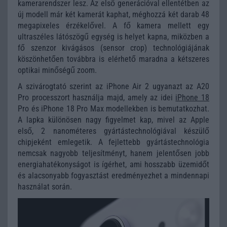
kamerarendszer lesz. Az első generációval ellentétben az
új modell már két kamerát kaphat, méghozzá két darab 48
megapixeles érzékelővel. A fő kamera mellett egy
ultraszéles látószögű egység is helyet kapna, miközben a
fő szenzor kivágásos (sensor crop) technológiájának
köszönhetően továbbra is elérhető maradna a kétszeres
optikai minőségű zoom.
A szivárogtató szerint az iPhone Air 2 ugyanazt az A20
Pro processzort használja majd, amely az idei
iPhone 18
Pro és iPhone 18 Pro Max modellekben is bemutatkozhat.
A lapka különösen nagy figyelmet kap, mivel az Apple
első, 2 nanométeres gyártástechnológiával készülő
chipjeként emlegetik. A fejlettebb gyártástechnológia
nemcsak nagyobb teljesítményt, hanem jelentősen jobb
energiahatékonyságot is ígérhet, ami hosszabb üzemidőt
és alacsonyabb fogyasztást eredményezhet a mindennapi
használat során.