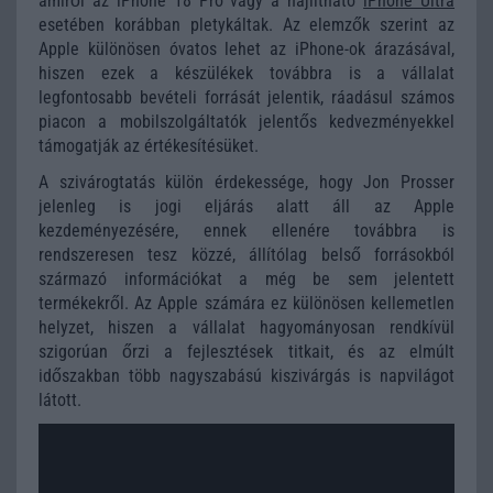
amiről az iPhone 18 Pro vagy a hajlítható
iPhone Ultra
esetében korábban pletykáltak. Az elemzők szerint az
Apple különösen óvatos lehet az iPhone-ok árazásával,
hiszen ezek a készülékek továbbra is a vállalat
legfontosabb bevételi forrását jelentik, ráadásul számos
piacon a mobilszolgáltatók jelentős kedvezményekkel
támogatják az értékesítésüket.
A szivárogtatás külön érdekessége, hogy Jon Prosser
jelenleg is jogi eljárás alatt áll az Apple
kezdeményezésére, ennek ellenére továbbra is
rendszeresen tesz közzé, állítólag belső forrásokból
származó információkat a még be sem jelentett
termékekről. Az Apple számára ez különösen kellemetlen
helyzet, hiszen a vállalat hagyományosan rendkívül
szigorúan őrzi a fejlesztések titkait, és az elmúlt
időszakban több nagyszabású kiszivárgás is napvilágot
látott.