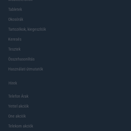
Tabletek
Okosórák
Tartozékok, kiegeszítők
Keresés
Tesztek
Összehasonlítás
Használati útmutatók
Hirek
Telefon Árak
Yettel akciók
One akciók
Telekom akciók