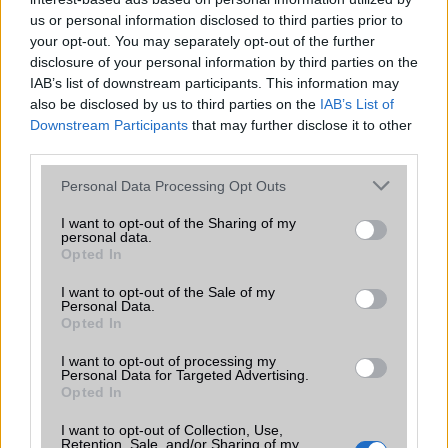
us or personal information disclosed to third parties prior to
your opt-out. You may separately opt-out of the further
disclosure of your personal information by third parties on the
IAB’s list of downstream participants. This information may
also be disclosed by us to third parties on the
IAB’s List of
Downstream Participants
that may further disclose it to other
third parties.
Euro Gsm
Please note that this website/app uses one or more Google
Personal Data Processing Opt Outs
392.000 Ft (új)
services and may gather and store information including but
not limited to your visit or usage behaviour. You may click to
I want to opt-out of the Sharing of my
personal data.
grant or deny consent to Google and its third-party tags to
Opted In
use your data for below specified purposes in below Google
consent section.
I want to opt-out of the Sale of my
Számos népszerű Samsung Galaxy
Personal Data.
készülék kimarad a One UI 9
Opted In
frissítésből – itt a lista az érintett
modellekről
I want to opt-out of processing my
Personal Data for Targeted Advertising.
2026.06.30
| Phone Arena
Opted In
A One UI 9 érkezése új mesterséges intelligencia-
funkciókat és továbbfejlesztett kezelőfelületet hoz,
I want to opt-out of Collection, Use,
Retention, Sale, and/or Sharing of my