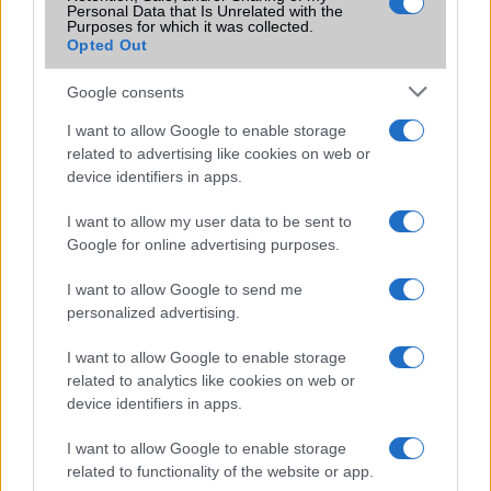
azonban több korábbi csúcskategóriás és középkategóriás
Personal Data that Is Unrelated with the
Galaxy készülék számára ez lesz az út vége.
Purposes for which it was collected.
Opted Out
iPhone 18 bemutató dátum - ekkor
rántja le a leplet az Apple az új
Google consents
csúcsmobilokról
I want to allow Google to enable storage
2026.06.29
| Phone Arena
related to advertising like cookies on web or
A szeptemberi eseményen az iPhone 18 Pro modellek
device identifiers in apps.
mellett a régóta pletykált hajlítható iPhone Ultra is
bemutatkozhat, miközben az áremelésekről szóló
I want to allow my user data to be sent to
találgatások továbbra is beárnyékolják a rajtot.
Google for online advertising purposes.
Az Android rejtett automatizmusai: hat
I want to allow Google to send me
funkció, amely észrevétlenül könnyíti
personalized advertising.
meg a mindennapokat
2026.06.14
| Android Police
I want to allow Google to enable storage
Sok felhasználó külön alkalmazásokra esküszik, pedig az
related to analytics like cookies on web or
Android már évek óta olyan intelligens funkciókat kínál,
device identifiers in apps.
amelyek maguktól dolgoznak a háttérben.
I want to allow Google to enable storage
Ez a rejtett Samsung funkció teljesen
related to functionality of the website or app.