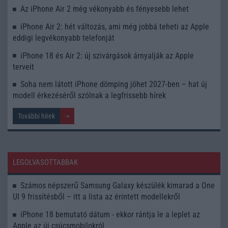
Az iPhone Air 2 még vékonyabb és fényesebb lehet
iPhone Air 2: hét változás, ami még jobbá teheti az Apple
eddigi legvékonyabb telefonját
iPhone 18 és Air 2: új szivárgások árnyalják az Apple
terveit
Soha nem látott iPhone dömping jöhet 2027-ben – hat új
modell érkezéséről szólnak a legfrissebb hírek
További hírek
LEGOLVASOTTABBAK
Számos népszerű Samsung Galaxy készülék kimarad a One
UI 9 frissítésből – itt a lista az érintett modellekről
iPhone 18 bemutató dátum - ekkor rántja le a leplet az
Apple az új csúcsmobilokról