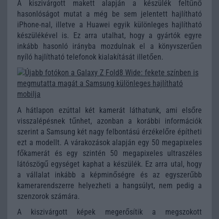
A kiszivárgott makett alapján a készülék feltűnő
hasonlóságot mutat a még be sem jelentett hajlítható
iPhone-nal, illetve a Huawei egyik különleges hajlítható
készülékével is. Ez arra utalhat, hogy a gyártók egyre
inkább hasonló irányba mozdulnak el a könyvszerűen
nyíló hajlítható telefonok kialakítását illetően.
A hátlapon ezúttal két kamerát láthatunk, ami elsőre
visszalépésnek tűnhet, azonban a korábbi információk
szerint a Samsung két nagy felbontású érzékelőre építheti
ezt a modellt. A várakozások alapján egy 50 megapixeles
főkamerát és egy szintén 50 megapixeles ultraszéles
látószögű egységet kaphat a készülék. Ez arra utal, hogy
a vállalat inkább a képminőségre és az egyszerűbb
kamerarendszerre helyezheti a hangsúlyt, nem pedig a
szenzorok számára.
A kiszivárgott képek megerősítik a megszokott