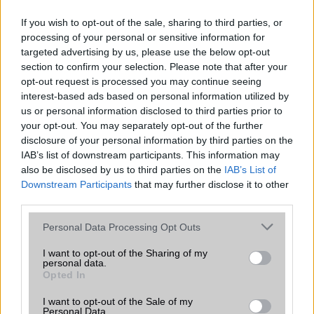
Nyugati GSM
If you wish to opt-out of the sale, sharing to third parties, or
195.000 Ft (új)
processing of your personal or sensitive information for
targeted advertising by us, please use the below opt-out
section to confirm your selection. Please note that after your
Apple iPhone Air
opt-out request is processed you may continue seeing
interest-based ads based on personal information utilized by
us or personal information disclosed to third parties prior to
your opt-out. You may separately opt-out of the further
disclosure of your personal information by third parties on the
IAB’s list of downstream participants. This information may
also be disclosed by us to third parties on the
IAB’s List of
Downstream Participants
that may further disclose it to other
third parties.
Euro Gsm
312.000 Ft (új)
Please note that this website/app uses one or more Google
Personal Data Processing Opt Outs
services and may gather and store information including but
not limited to your visit or usage behaviour. You may click to
I want to opt-out of the Sharing of my
personal data.
grant or deny consent to Google and its third-party tags to
Opted In
use your data for below specified purposes in below Google
Számos népszerű Samsung Galaxy
consent section.
I want to opt-out of the Sale of my
készülék kimarad a One UI 9
Personal Data.