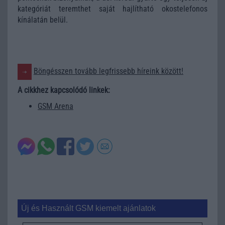
kategóriát teremthet saját hajlítható okostelefonos
kínálatán belül.
Böngésszen tovább legfrissebb híreink között!
A cikkhez kapcsolódó linkek:
GSM Arena
Új és Használt GSM kiemelt ajánlatok