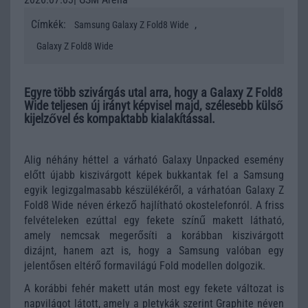
Címkék:
,
Samsung Galaxy Z Fold8 Wide
Galaxy Z Fold8 Wide
Egyre több szivárgás utal arra, hogy a Galaxy Z Fold8
Wide teljesen új irányt képvisel majd, szélesebb külső
kijelzővel és kompaktabb kialakítással.
Alig néhány héttel a várható Galaxy Unpacked esemény
előtt újabb kiszivárgott képek bukkantak fel a Samsung
egyik legizgalmasabb készülékéről, a várhatóan Galaxy Z
Fold8 Wide néven érkező hajlítható okostelefonról. A friss
felvételeken ezúttal egy fekete színű makett látható,
amely nemcsak megerősíti a korábban kiszivárgott
dizájnt, hanem azt is, hogy a Samsung valóban egy
jelentősen eltérő formavilágú Fold modellen dolgozik.
A korábbi fehér makett után most egy fekete változat is
napvilágot látott, amely a pletykák szerint Graphite néven