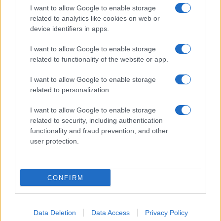
Sok felhasználó külön alkalmazásokra esküszik, pedig az
I want to allow Google to enable storage
Android már évek óta olyan intelligens funkciókat kínál,
related to analytics like cookies on web or
amelyek maguktól dolgoznak a háttérben.
device identifiers in apps.
I want to allow Google to enable storage
Ez a rejtett Samsung funkció teljesen
related to functionality of the website or app.
megváltoztatja a mobilhasználatot –
sokan mégsem tudnak róla
I want to allow Google to enable storage
2026.07.12
| Android Central
related to personalization.
Az Edge Panel az egyik leghasznosabb funkció, amely
jelentősen felgyorsítja a mindennapi használatot,
I want to allow Google to enable storage
miközben a Pixel telefonokból továbbra is hiányzik.
related to security, including authentication
functionality and fraud prevention, and other
user protection.
CONFIRM
KAPCSOLÓDÓ HÍREK
Két irányba nyit a Samsung: érkezhet a hatalmas Galaxy Z
Fold8 Wide
Data Deletion
Data Access
Privacy Policy