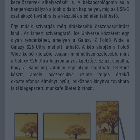
kezelőszervek elhelyezését is. A bekapcsológomb és a
hangerőszabályzó a jobb oldalon kap helyet, míg az USB-C
csatlakozó továbbra is a készülék alsó élén található.
Egy másik szivárgás még érdekesebb összehasonlítást
kínál. Az ismert szivárogtató, Ice Universe közzétett egy
olyan renderképet, amelyen a Galaxy Z Fold8 Wide a
Galaxy S26 Ultra
mellett látható. A kép alapján a Fold8
Wide külső kijelzője csupán minimálisan szélesebb, mint
a
Galaxy S26 Ultra
hagyományos kijelzője. Ez azt sugallja,
hogy a Samsung valóban egy olyan hajlítható telefont
készít, amely összecsukva szinte teljes értékű
okostelefonos élményt nyújt, miközben kinyitva továbbra
is táblagépszerű munkafelületet biztosít.