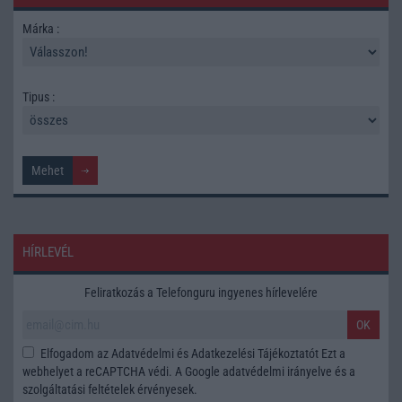
Márka :
Tipus :
HÍRLEVÉL
Feliratkozás a Telefonguru ingyenes hírlevelére
OK
Elfogadom az
Adatvédelmi és Adatkezelési Tájékoztatót
Ezt a
webhelyet a reCAPTCHA védi. A Google
adatvédelmi irányelve
és a
szolgáltatási feltételek
érvényesek.