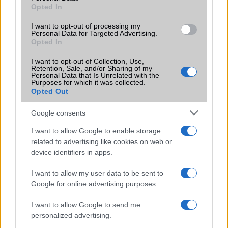
Opted In
frissítésből – itt a lista az érintett
modellekről
I want to opt-out of processing my
2026.06.30
| Phone Arena
Personal Data for Targeted Advertising.
Opted In
A One UI 9 érkezése új mesterséges intelligencia-
funkciókat és továbbfejlesztett kezelőfelületet hoz,
I want to opt-out of Collection, Use,
azonban több korábbi csúcskategóriás és középkategóriás
Retention, Sale, and/or Sharing of my
Galaxy készülék számára ez lesz az út vége.
Personal Data that Is Unrelated with the
Purposes for which it was collected.
Opted Out
iPhone 18 bemutató dátum - ekkor
rántja le a leplet az Apple az új
Google consents
csúcsmobilokról
2026.06.29
| Phone Arena
I want to allow Google to enable storage
A szeptemberi eseményen az iPhone 18 Pro modellek
related to advertising like cookies on web or
mellett a régóta pletykált hajlítható iPhone Ultra is
device identifiers in apps.
bemutatkozhat, miközben az áremelésekről szóló
találgatások továbbra is beárnyékolják a rajtot.
I want to allow my user data to be sent to
Google for online advertising purposes.
Az Android rejtett automatizmusai: hat
funkció, amely észrevétlenül könnyíti
I want to allow Google to send me
meg a mindennapokat
personalized advertising.
2026.06.14
| Android Police