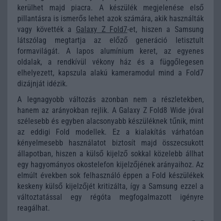
kerülhet majd piacra. A készülék megjelenése első
pillantásra is ismerős lehet azok számára, akik használták
vagy követték a
Galaxy Z Fold7
-et, hiszen a Samsung
látszólag megtartja az előző generáció letisztult
formavilágát. A lapos alumínium keret, az egyenes
oldalak, a rendkívül vékony ház és a függőlegesen
elhelyezett, kapszula alakú kameramodul mind a Fold7
dizájnját idézik.
A legnagyobb változás azonban nem a részletekben,
hanem az arányokban rejlik. A Galaxy Z Fold8 Wide jóval
szélesebb és egyben alacsonyabb készüléknek tűnik, mint
az eddigi Fold modellek. Ez a kialakítás várhatóan
kényelmesebb használatot biztosít majd összecsukott
állapotban, hiszen a külső kijelző sokkal közelebb állhat
egy hagyományos okostelefon kijelzőjének arányaihoz. Az
elmúlt években sok felhasználó éppen a Fold készülékek
keskeny külső kijelzőjét kritizálta, így a Samsung ezzel a
változtatással egy régóta megfogalmazott igényre
reagálhat.