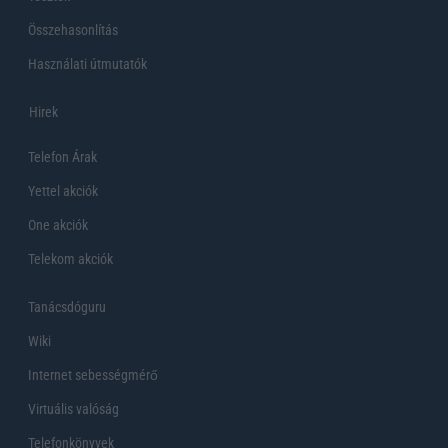
Összehasonlítás
Használati útmutatók
Hirek
Telefon Árak
Yettel akciók
One akciók
Telekom akciók
Tanácsdóguru
Wiki
Internet sebességmérő
Virtuális valóság
Telefonkönyvek