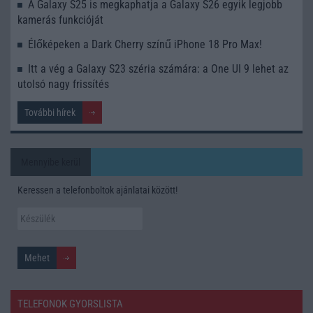
A Galaxy S25 is megkaphatja a Galaxy S26 egyik legjobb
kamerás funkcióját
Élőképeken a Dark Cherry színű iPhone 18 Pro Max!
Itt a vég a Galaxy S23 széria számára: a One UI 9 lehet az
utolsó nagy frissítés
További hírek
Mennyibe kerül
Keressen a telefonboltok ajánlatai között!
TELEFONOK GYORSLISTA