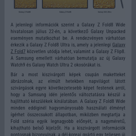
A jelenlegi információk szerint a Galaxy Z Fold8 Wide
hivatalosan július 22-én, a következő Galaxy Unpacked
eseményen mutatkozhat be. A rendezvényen várhatóan
érkezik a Galaxy Z Fold8 Ultra is, amely a jelenlegi
Galaxy
Z Fold7
közvetlen utódja lehet, valamint a Galaxy Z Flip8.
A Samsung emellett várhatóan bemutatja az új Galaxy
Watch9 és Galaxy Watch Ultra 2 okosórákat is.
Bár a most kiszivárgott képek csupán maketteket
ábrázolnak, az elmúlt hetekben napvilágot látott
szivárgások egyre következetesebb képet festenek arról,
hogy a Samsung idén jelentős változtatásra készül a
hajlítható készülékek kínálatában. A Galaxy Z Fold8 Wide
minden eddiginél hagyományosabb használati élményt
ígérhet összecsukott állapotban, miközben megtartja a
Fold széria egyik legnagyobb előnyét, a nagyméretű,
kihajtható belső kijelzőt. Ha a kiszivárgott információk
pontosnak bizonyulnak, a dél-koreai gyártó egy teljesen új