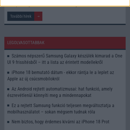
Saját magát buktatta le a Samsung
További hírek
LEGOLVASOTTABBAK
Számos népszerű Samsung Galaxy készülék kimarad a One
UI 9 frissítésből – itt a lista az érintett modellekről
iPhone 18 bemutató dátum - ekkor rántja le a leplet az
Apple az új csúcsmobilokról
Az Android rejtett automatizmusai: hat funkció, amely
észrevétlenül könnyíti meg a mindennapokat
Ez a rejtett Samsung funkció teljesen megváltoztatja a
mobilhasználatot – sokan mégsem tudnak róla
Nem biztos, hogy érdemes kivárni az iPhone 18 Prot