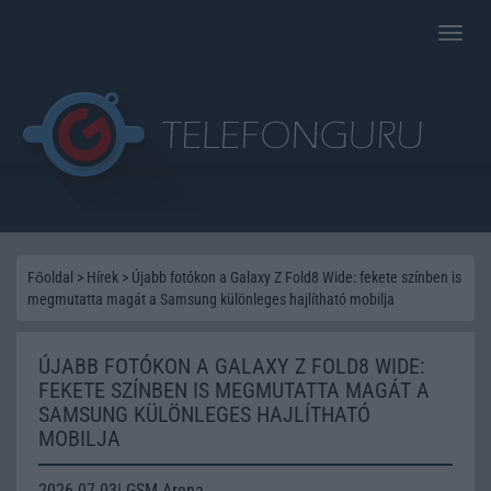
Toggle
naviga
Főoldal
>
Hírek
>
Újabb fotókon a Galaxy Z Fold8 Wide: fekete színben is
megmutatta magát a Samsung különleges hajlítható mobilja
ÚJABB FOTÓKON A GALAXY Z FOLD8 WIDE:
FEKETE SZÍNBEN IS MEGMUTATTA MAGÁT A
SAMSUNG KÜLÖNLEGES HAJLÍTHATÓ
MOBILJA
2026.07.03| GSM Arena