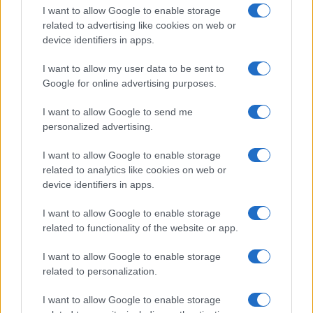
I want to allow Google to enable storage
Az Android rejtett automatizmusai: hat
related to advertising like cookies on web or
funkció, amely észrevétlenül könnyíti
device identifiers in apps.
meg a mindennapokat
2026.06.14
| Android Police
I want to allow my user data to be sent to
Sok felhasználó külön alkalmazásokra esküszik, pedig az
Google for online advertising purposes.
Android már évek óta olyan intelligens funkciókat kínál,
amelyek maguktól dolgoznak a háttérben.
I want to allow Google to send me
personalized advertising.
Ez a rejtett Samsung funkció teljesen
megváltoztatja a mobilhasználatot –
I want to allow Google to enable storage
sokan mégsem tudnak róla
related to analytics like cookies on web or
device identifiers in apps.
2026.07.12
| Android Central
Az Edge Panel az egyik leghasznosabb funkció, amely
I want to allow Google to enable storage
jelentősen felgyorsítja a mindennapi használatot,
related to functionality of the website or app.
miközben a Pixel telefonokból továbbra is hiányzik.
I want to allow Google to enable storage
related to personalization.
I want to allow Google to enable storage