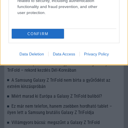
related to security, including authentication
KAPCSOLÓDÓ HÍREK
functionality and fraud prevention, and other
user protection.
Nagyon drága, de legalább minden jár hozzá: Samsung
Galaxy Z TriFold
Samsung Galaxy Z TriFold: mérnöki csúcsteljesítmény a
CONFIRM
világ legvékonyabb trifoldjában
Érthetetlen: kiderült a Galaxy Z TriFold első nagy
hiányossága
Data Deletion
Data Access
Privacy Policy
BREAKING: percek alatt elfogyott a Samsung Galaxy Z
TriFold – rekord kezdés Dél-Koreában
A Samsung Galaxy Z TriFold nem bírta a gyűrődést az
extrém kínzáspróbán
Miért marad ki Európa a Galaxy Z TriFold buliból?
Ez már nem telefon, hanem zsebben hordható tablet –
ilyen lett a Samsung brutális Galaxy Z TriFoldja
Villámgyors búcsú: megszűnt a Galaxy Z TriFold