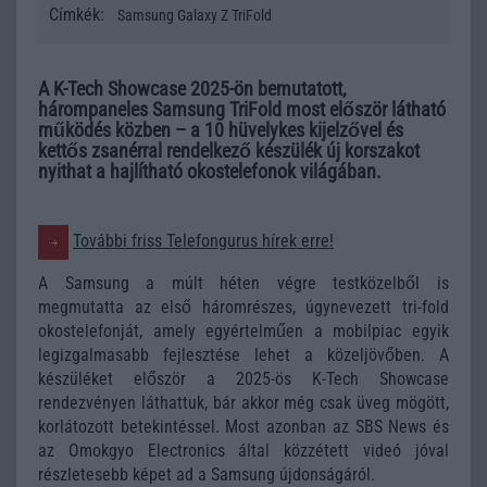
Címkék:
Samsung Galaxy Z TriFold
A K-Tech Showcase 2025-ön bemutatott,
hárompaneles Samsung TriFold most először látható
működés közben – a 10 hüvelykes kijelzővel és
kettős zsanérral rendelkező készülék új korszakot
nyithat a hajlítható okostelefonok világában.
További friss Telefongurus hírek erre!
A Samsung a múlt héten végre testközelből is
megmutatta az első háromrészes, úgynevezett tri-fold
okostelefonját, amely egyértelműen a mobilpiac egyik
legizgalmasabb fejlesztése lehet a közeljövőben. A
készüléket először a 2025-ös K-Tech Showcase
rendezvényen láthattuk, bár akkor még csak üveg mögött,
korlátozott betekintéssel. Most azonban az SBS News és
az Omokgyo Electronics által közzétett videó jóval
részletesebb képet ad a Samsung újdonságáról.