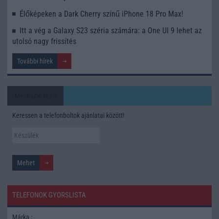
Élőképeken a Dark Cherry színű iPhone 18 Pro Max!
Itt a vég a Galaxy S23 széria számára: a One UI 9 lehet az
utolsó nagy frissítés
További hírek
Mennyibe kerül
Keressen a telefonboltok ajánlatai között!
TELEFONOK GYORSLISTA
Márka :