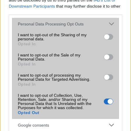
also be disclosed by us to third parties on the
IAB’s List of
Downstream Participants
that may further disclose it to other
third parties.
Számos népszerű Samsung Galaxy
Please note that this website/app uses one or more Google
Personal Data Processing Opt Outs
készülék kimarad a One UI 9
services and may gather and store information including but
frissítésből – itt a lista az érintett
not limited to your visit or usage behaviour. You may click to
I want to opt-out of the Sharing of my
modellekről
personal data.
grant or deny consent to Google and its third-party tags to
Opted In
2026.06.30
| Phone Arena
use your data for below specified purposes in below Google
A One UI 9 érkezése új mesterséges intelligencia-
consent section.
I want to opt-out of the Sale of my
funkciókat és továbbfejlesztett kezelőfelületet hoz,
Personal Data.
azonban több korábbi csúcskategóriás és középkategóriás
Opted In
Galaxy készülék számára ez lesz az út vége.
I want to opt-out of processing my
Personal Data for Targeted Advertising.
iPhone 18 bemutató dátum - ekkor
Opted In
rántja le a leplet az Apple az új
csúcsmobilokról
I want to opt-out of Collection, Use,
Retention, Sale, and/or Sharing of my
2026.06.29
| Phone Arena
Personal Data that Is Unrelated with the
A szeptemberi eseményen az iPhone 18 Pro modellek
Purposes for which it was collected.
Opted Out
mellett a régóta pletykált hajlítható iPhone Ultra is
bemutatkozhat, miközben az áremelésekről szóló
találgatások továbbra is beárnyékolják a rajtot.
Google consents