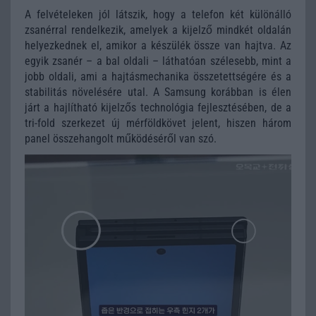
A felvételeken jól látszik, hogy a telefon két különálló
zsanérral rendelkezik, amelyek a kijelző mindkét oldalán
helyezkednek el, amikor a készülék össze van hajtva. Az
egyik zsanér – a bal oldali – láthatóan szélesebb, mint a
jobb oldali, ami a hajtásmechanika összetettségére és a
stabilitás növelésére utal. A Samsung korábban is élen
járt a hajlítható kijelzős technológia fejlesztésében, de a
tri-fold szerkezet új mérföldkövet jelent, hiszen három
panel összehangolt működéséről van szó.