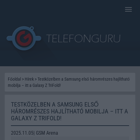
Toggle
naviga
Főoldal
>
Hírek
>
Testközelben a Samsung első háromrészes hajlítható
mobilja – itt a Galaxy Z TriFold!
TESTKÖZELBEN A SAMSUNG ELSŐ
HÁROMRÉSZES HAJLÍTHATÓ MOBILJA – ITT A
GALAXY Z TRIFOLD!
2025.11.05| GSM Arena