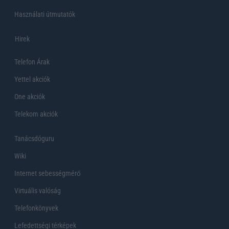
Használati útmutatók
Hirek
Telefon Árak
Yettel akciók
One akciók
Telekom akciók
Tanácsdóguru
Wiki
Internet sebességmérő
Virtuális valóság
Telefonkönyvek
Lefedettségi térképek