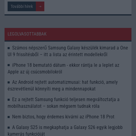
További hírek
LEGOLVASOTTABBAK
Számos népszerű Samsung Galaxy készülék kimarad a One
UI 9 frissítésből – itt a lista az érintett modellekről
iPhone 18 bemutató dátum - ekkor rántja le a leplet az
Apple az új csúcsmobilokról
Az Android rejtett automatizmusai: hat funkció, amely
észrevétlenül könnyíti meg a mindennapokat
Ez a rejtett Samsung funkció teljesen megváltoztatja a
mobilhasználatot – sokan mégsem tudnak róla
Nem biztos, hogy érdemes kivárni az iPhone 18 Prot
A Galaxy S25 is megkaphatja a Galaxy S26 egyik legjobb
kamerás funkcióját