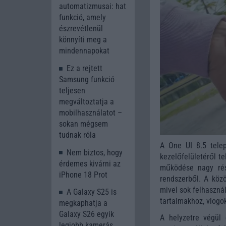
automatizmusai: hat
funkció, amely
észrevétlenül
könnyíti meg a
mindennapokat
Ez a rejtett
Samsung funkció
teljesen
megváltoztatja a
mobilhasználatot –
sokan mégsem
tudnak róla
A One UI 8.5 tele
Nem biztos, hogy
kezelőfelületéről t
érdemes kivárni az
működése nagy rés
iPhone 18 Prot
rendszerből. A köz
mivel sok felhaszná
A Galaxy S25 is
tartalmakhoz, vlogo
megkaphatja a
Galaxy S26 egyik
A helyzetre végül
legjobb kamerás