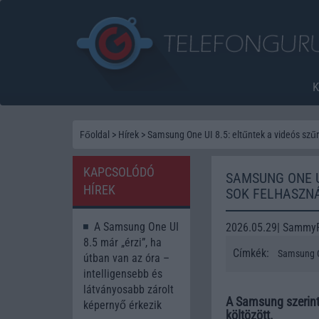
Főoldal
>
Hírek
>
Samsung One UI 8.5: eltűntek a videós szűr
KAPCSOLÓDÓ
SAMSUNG ONE U
HÍREK
SOK FELHASZN
A Samsung One UI
2026.05.29| Sammy
8.5 már „érzi”, ha
Címkék:
Samsung O
útban van az óra –
intelligensebb és
látványosabb zárolt
A Samsung szerint
képernyő érkezik
költözött.