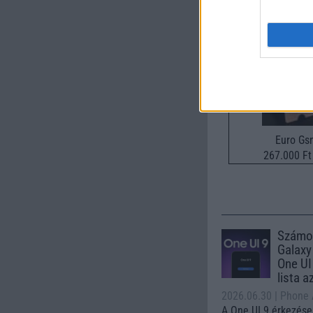
Samsung Gala
Euro Gs
267.000 Ft 
Számo
Galaxy
One UI 
lista a
2026.06.30
| Phone
A One UI 9 érkezése