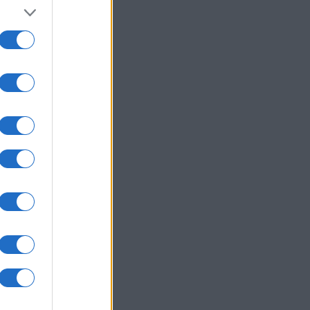
nak a
zései
össég