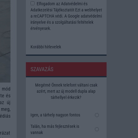
Elfogadom az
Adatvédelmi és
Adatkezelési Tájékoztatót
Ezt a webhelyet
a reCAPTCHA védi. A Google
adatvédelmi
irányelve
és a
szolgáltatási feltételek
érvényesek.
Korábbi hírlevelek
SZAVAZÁS
Megérné Önnek telefont váltani csak
s mód
azért, mert az új modell dupla alap
te és
tárhellyel érkezik?
az új
 meg,
Igen, a tárhely nagyon fontos
médiás
Talán, ha más fejlesztések is
vannak
rázat