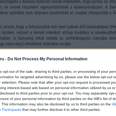
elülvizsgálta a kamera funkcióit annak érdekében, hogy javítsa az ált
yt, és ennek részeként egyszerűsítették a kamerarendszert. A Sa
videós szűrőket nem teljesen távolították el, csupán áthelyezték a G
zt jelenti, hogy a felhasználók már nem tudnak élő kameraképen filt
 közben, viszont a felvett videókat utólag továbbra is szerkeszthet
riában. A Samsung tehát inkább az utófeldolgozás irányába tere
hogy valós idejű effektként működne tovább.
ru -
Do Not Process My Personal Information
to opt-out of the sale, sharing to third parties, or processing of your per
formation for targeted advertising by us, please use the below opt-out s
r selection. Please note that after your opt-out request is processed y
eing interest-based ads based on personal information utilized by us or
disclosed to third parties prior to your opt-out. You may separately opt-
losure of your personal information by third parties on the IAB’s list of
. This information may also be disclosed by us to third parties on the
IA
Participants
that may further disclose it to other third parties.