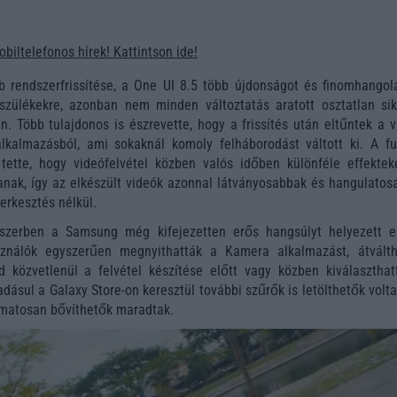
obiltelefonos hírek! Kattintson ide!
 rendszerfrissítése, a One UI 8.5 több újdonságot és finomhangolá
szülékekre, azonban nem minden változtatás aratott osztatlan sik
n. Több tulajdonos is észrevette, hogy a frissítés után eltűntek a 
kalmazásból, ami sokaknál komoly felháborodást váltott ki. A fu
tette, hogy videófelvétel közben valós időben különféle effektek
nak, így az elkészült videók azonnal látványosabbak és hangulatos
erkesztés nélkül.
szerben a Samsung még kifejezetten erős hangsúlyt helyezett e
sználók egyszerűen megnyithatták a Kamera alkalmazást, átválth
 közvetlenül a felvétel készítése előtt vagy közben kiválaszthat
áadásul a Galaxy Store-on keresztül további szűrők is letölthetők volta
amatosan bővíthetők maradtak.