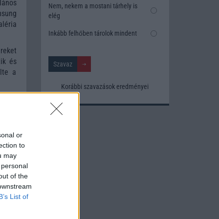
alános
Nem, nekem a mostani tárhely is
msung
elég
aléria
Inkább felhőben tárolok mindent
ereket
ik és
lte a
Korábbi szavazások eredményei
sonal or
ection to
ou may
 personal
out of the
 downstream
B’s List of