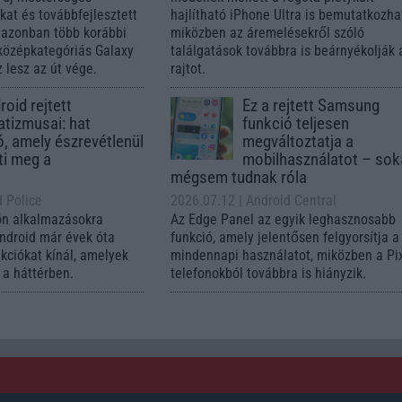
ókat és továbbfejlesztett
hajlítható iPhone Ultra is bemutatkozha
, azonban több korábbi
miközben az áremelésekről szóló
középkategóriás Galaxy
találgatások továbbra is beárnyékolják 
 lesz az út vége.
rajtot.
oid rejtett
Ez a rejtett Samsung
tizmusai: hat
funkció teljesen
ó, amely észrevétlenül
megváltoztatja a
ti meg a
mobilhasználatot – so
mégsem tudnak róla
d Police
2026.07.12
| Android Central
ön alkalmazásokra
Az Edge Panel az egyik leghasznosabb
Android már évek óta
funkció, amely jelentősen felgyorsítja a
nkciókat kínál, amelyek
mindennapi használatot, miközben a Pi
a háttérben.
telefonokból továbbra is hiányzik.