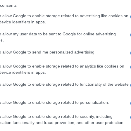
kkor az is látszik, hogy bizonyos döntések nem mindig találkoz
consents
eivel. Könnyen elképzelhető, hogy a következő hónapok visszajel
újragondolja a videós filterek helyzetét, különösen akkor, ha a köz
o allow Google to enable storage related to advertising like cookies on
evice identifiers in apps.
iányolja ezt a funkciót.
o allow my user data to be sent to Google for online advertising
s.
ó linkek:
to allow Google to send me personalized advertising.
o allow Google to enable storage related to analytics like cookies on
evice identifiers in apps.
o allow Google to enable storage related to functionality of the website
o allow Google to enable storage related to personalization.
o allow Google to enable storage related to security, including
SM kiemelt ajánlatok
cation functionality and fraud prevention, and other user protection.