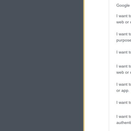
funkcióit, ugyana
Google 
felhasználók igény
alapján a vállalat 
I want t
web or d
továbbra is erősen h
I want t
purpose
A cikkhez kapcsolód
I want 
SammyFans
I want t
web or d
I want t
or app.
I want t
I want t
Új és Használt G
authenti