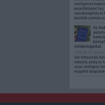
intelligencia-funkci
kezelőfelületet hoz
csúcskategóriás és 
készülék számára ez
Az Andr
automa
funkci
könnyí
mindennapokat
2026.06.14
| Androi
Sok felhasználó kül
esküszik, pedig az 
olyan intelligens fu
maguktól dolgoznak 