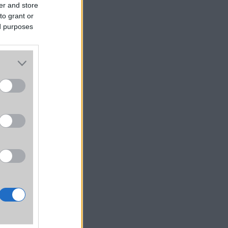
er and store
to grant or
ed purposes
egyik
zítők
matot
sztés
ól. A
zések
sőbbi
, és a
tét és