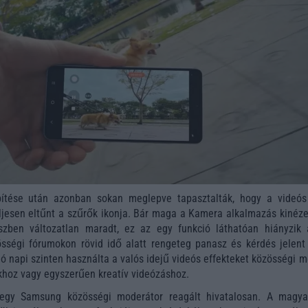
pítése után azonban sokan meglepve tapasztalták, hogy a videó
eljesen eltűnt a szűrők ikonja. Bár maga a Kamera alkalmazás kinéze
zben változatlan maradt, ez az egy funkció láthatóan hiányzik 
össégi fórumokon rövid idő alatt rengeteg panasz és kérdés jelent
ló napi szinten használta a valós idejű videós effekteket közösségi 
khoz vagy egyszerűen kreatív videózáshoz.
 egy Samsung közösségi moderátor reagált hivatalosan. A magya