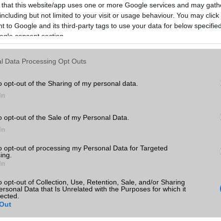
 that this website/app uses one or more Google services and may gath
including but not limited to your visit or usage behaviour. You may click 
 to Google and its third-party tags to use your data for below specifi
ogle consent section.
l Data Processing Opt Outs
o opt-out of the Sharing of my personal data.
In
okak számára visszalépésnek tűnik. A valós idejű videós szűrők 
ppen az volt, hogy nem igényeltek külön szerkesztést. A tartalomkés
o opt-out of the Sale of my Personal Data.
a felhasználók számára ez gyorsabb és kényelmesebb munkafolya
sen rövid videók vagy gyors feltöltések esetén. Az utólagos szerke
In
llt adhat, de extra időt és lépéseket igényel.
to opt-out of processing my Personal Data for Targeted
ing.
 hogy a Samsung végleges döntést hozott-e a funkció eltávolításár
In
 kommunikációja nem tért ki arra, hogy a felhasználói visszajel
erülhetnek-e a videós szűrők a Kamera alkalmazásba egy ké
o opt-out of Collection, Use, Retention, Sale, and/or Sharing
eg csupán annyit erősítettek meg, hogy a funkciót „egyszerűsítették”
ersonal Data that Is Unrelated with the Purposes for which it
lected.
a helyezték át szerkesztési célokra.
Out
utatja, hogy a Samsung továbbra is aktívan alakítja a One UI felüle