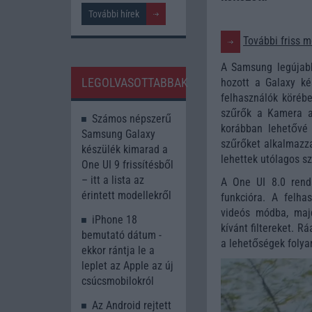
További hírek
További friss m
A Samsung legújabb
LEGOLVASOTTABBAK
hozott a Galaxy ké
felhasználók körébe
szűrők a Kamera al
Számos népszerű
korábban lehetővé 
Samsung Galaxy
szűrőket alkalmazza
készülék kimarad a
lehettek utólagos sz
One UI 9 frissítésből
– itt a lista az
A One UI 8.0 rend
érintett modellekről
funkcióra. A felha
videós módba, majd
iPhone 18
kívánt filtereket. R
bemutató dátum -
a lehetőségek foly
ekkor rántja le a
leplet az Apple az új
csúcsmobilokról
Az Android rejtett