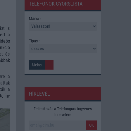
TELEFONOK GYORSLISTA
Márka :
st is
ert a
videós
Tipus :
nkció
et és
abbak
rre a
attak
ták a
HÍRLEVÉL
k, így
Feliratkozás a Telefonguru ingyenes
hírlevelére
OK