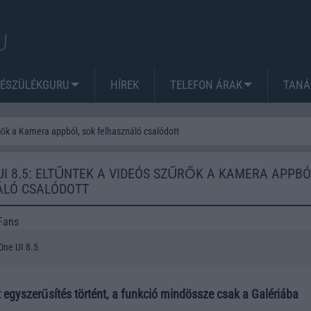
KÉSZÜLÉKGURU
HÍREK
TELEFON ÁRAK
TANÁ
ők a Kamera appból, sok felhasználó csalódott
I 8.5: ELTŰNTEK A VIDEÓS SZŰRŐK A KAMERA APPBÓ
ÁLÓ CSALÓDOTT
Fans
ne UI 8.5
 egyszerűsítés történt, a funkció mindössze csak a Galériába