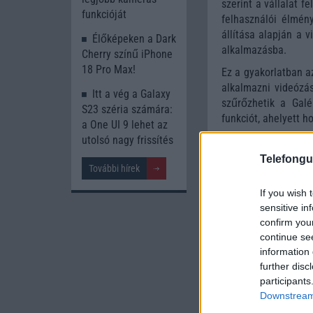
szerint a vállalat f
funkcióját
felhasználói élmén
állítása alapján a 
Élőképeken a Dark
alkalmazásba.
Cherry színű iPhone
18 Pro Max!
Ez a gyakorlatban a
alkalmazni videózás
Itt a vég a Galaxy
szűrőzhetik a Galé
S23 széria számára:
funkciót, ahelyett 
a One UI 9 lehet az
utolsó nagy frissítés
Telefongu
További hírek
If you wish 
sensitive in
confirm you
continue se
information 
further disc
participants
Downstream 