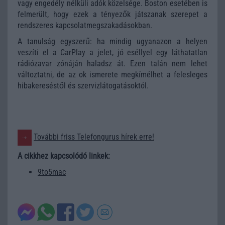
vagy engedély nélküli adók közelsége. Boston esetében is
felmerült, hogy ezek a tényezők játszanak szerepet a
rendszeres kapcsolatmegszakadásokban.
A tanulság egyszerű: ha mindig ugyanazon a helyen
veszíti el a CarPlay a jelet, jó eséllyel egy láthatatlan
rádiózavar zónáján haladsz át. Ezen talán nem lehet
változtatni, de az ok ismerete megkímélhet a felesleges
hibakereséstől és szervizlátogatásoktól.
További friss Telefongurus hírek erre!
A cikkhez kapcsolódó linkek:
9to5mac