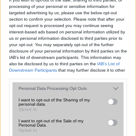
találgatások továbbra is beárnyékolják a rajtot.
processing of your personal or sensitive information for
targeted advertising by us, please use the below opt-out
Az Android rejtett automatizmusai: hat
section to confirm your selection. Please note that after your
funkció, amely észrevétlenül könnyíti
opt-out request is processed you may continue seeing
meg a mindennapokat
interest-based ads based on personal information utilized by
2026.06.14
| Android Police
us or personal information disclosed to third parties prior to
Sok felhasználó külön alkalmazásokra esküszik, pedig az
your opt-out. You may separately opt-out of the further
Android már évek óta olyan intelligens funkciókat kínál,
disclosure of your personal information by third parties on the
amelyek maguktól dolgoznak a háttérben.
IAB’s list of downstream participants. This information may
also be disclosed by us to third parties on the
IAB’s List of
Downstream Participants
that may further disclose it to other
Ez a rejtett Samsung funkció teljesen
third parties.
megváltoztatja a mobilhasználatot –
sokan mégsem tudnak róla
Please note that this website/app uses one or more Google
Personal Data Processing Opt Outs
2026.07.12
| Android Central
services and may gather and store information including but
Az Edge Panel az egyik leghasznosabb funkció, amely
not limited to your visit or usage behaviour. You may click to
I want to opt-out of the Sharing of my
personal data.
jelentősen felgyorsítja a mindennapi használatot,
grant or deny consent to Google and its third-party tags to
Opted In
miközben a Pixel telefonokból továbbra is hiányzik.
use your data for below specified purposes in below Google
consent section.
I want to opt-out of the Sale of my
Personal Data.
Opted In