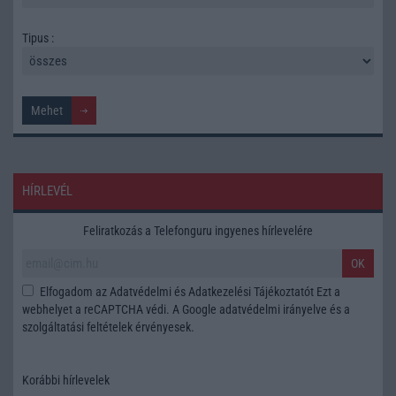
Tipus :
HÍRLEVÉL
Feliratkozás a Telefonguru ingyenes hírlevelére
OK
Elfogadom az
Adatvédelmi és Adatkezelési Tájékoztatót
Ezt a
webhelyet a reCAPTCHA védi. A Google
adatvédelmi irányelve
és a
szolgáltatási feltételek
érvényesek.
Korábbi hírlevelek