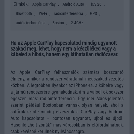
Címkék:
,
,
,
Apple CarPlay
Android Auto
iOS 26
,
,
,
,
Bluetooth
Wi-Fi
rádióinterferencia
GPS
,
,
autós technológia
Boston
2.4GHz
Ha az Apple CarPlay kapcsolatod mindig ugyanott
szakad meg, lehet, hogy nem a készüléked vagy a
kábeled a hibás, hanem egy láthatatlan rádiózavar.
Az Apple CarPlay felhasználók számára bosszantó
élmény, amikor a rendszer váratlanul megszakad vezetés
közben. A legtöbben ilyenkor az iPhone-ra, a kábelre vagy
a jármű rendszerére gyanakodnak, ám a valódi ok sokszor
egészen más: rádióinterferencia. Egy idei Axios-jelentés
szerint például Bostonban vannak olyan helyek, ahol a
sofőrök szinte mindig elveszítik a CarPlay vagy Android
Auto kapcsolatot – pontosan ugyanott, újból és újból.
Hasonló „holt zónák” más városokban is előfordulhatnak,
csak kevésbé kerülnek nyilvánosságra.