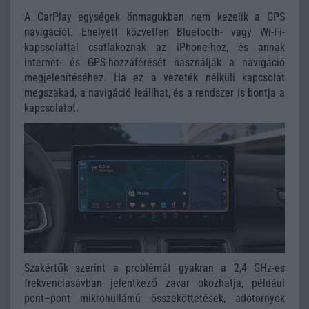
A CarPlay egységek önmagukban nem kezelik a GPS
navigációt. Ehelyett közvetlen Bluetooth- vagy Wi-Fi-
kapcsolattal csatlakoznak az iPhone-hoz, és annak
internet- és GPS-hozzáférését használják a navigáció
megjelenítéséhez. Ha ez a vezeték nélküli kapcsolat
megszakad, a navigáció leállhat, és a rendszer is bontja a
kapcsolatot.
Szakértők szerint a problémát gyakran a 2,4 GHz-es
frekvenciasávban jelentkező zavar okozhatja, például
pont–pont mikrohullámú összeköttetések, adótornyok