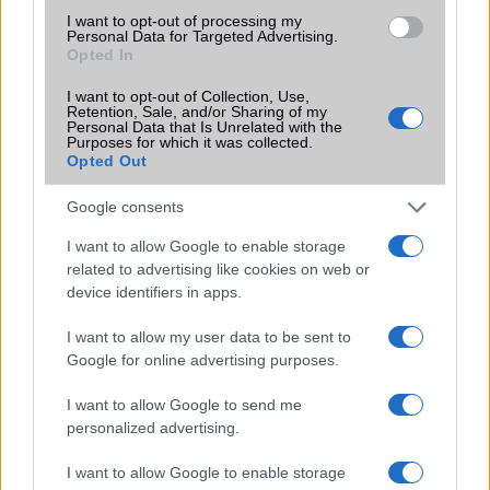
I want to opt-out of processing my
Personal Data for Targeted Advertising.
KAPCSOLÓDÓ HÍREK
Opted In
I want to opt-out of Collection, Use,
Illegális adatlopásért büntették meg a Google-t
Retention, Sale, and/or Sharing of my
Personal Data that Is Unrelated with the
Android a gyengén látóknak is: avagy beszél és ír a telefon
Purposes for which it was collected.
Opted Out
Gond van az új Google Nexus 7 táblával
Google consents
Komoly kijelző gond az új Nexus 7-tel
I want to allow Google to enable storage
Egyetlen gombnyomás – új funkcióval bővül az Android
related to advertising like cookies on web or
Auto
device identifiers in apps.
Egy érdekes jövőkép sejlik fel az Android Auto kódjában
I want to allow my user data to be sent to
Az iOS 26 újításaival megújul a CarPlay: itt a Smart Display
Google for online advertising purposes.
Zoom és az AirPlay az autóban
I want to allow Google to send me
Android Auto 15.0: Új „Theme” beállítás, de nagy
personalized advertising.
újdonságok még sehol
I want to allow Google to enable storage
További hírek