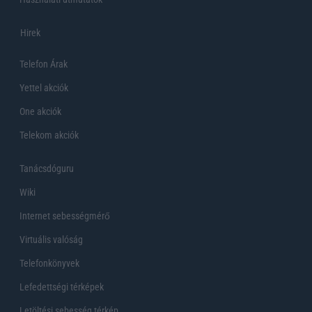
Hirek
Telefon Árak
Yettel akciók
One akciók
Telekom akciók
Tanácsdóguru
Wiki
Internet sebességmérő
Virtuális valóság
Telefonkönyvek
Lefedettségi térképek
Letöltési sebesség térkép