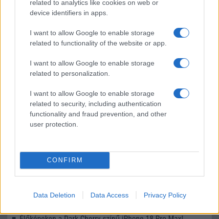
related to analytics like cookies on web or
device identifiers in apps.
I want to allow Google to enable storage
LEGOLVASOTTABBAK
related to functionality of the website or app.
Számos népszerű Samsung Galaxy készülék kimarad a One
I want to allow Google to enable storage
UI 9 frissítésből – itt a lista az érintett modellekről
related to personalization.
iPhone 18 bemutató dátum - ekkor rántja le a leplet az
I want to allow Google to enable storage
Apple az új csúcsmobilokról
related to security, including authentication
functionality and fraud prevention, and other
Az Android rejtett automatizmusai: hat funkció, amely
user protection.
észrevétlenül könnyíti meg a mindennapokat
Ez a rejtett Samsung funkció teljesen megváltoztatja a
mobilhasználatot – sokan mégsem tudnak róla
CONFIRM
Nem biztos, hogy érdemes kivárni az iPhone 18 Prot
A Galaxy S25 is megkaphatja a Galaxy S26 egyik legjobb
Data Deletion
Data Access
Privacy Policy
kamerás funkcióját
Élőképeken a Dark Cherry színű iPhone 18 Pro Max!