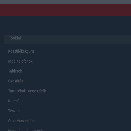
Főoldal
Készülékekguru
Mobiltelefonok
Tabletek
Okosórák
Tartozékok, kiegeszítők
Keresés
Tesztek
Összehasonlítás
Használati útmutatók