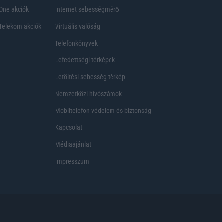
One akciók
Internet sebességmérő
Telekom akciók
Virtuális valóság
Telefonkönyvek
Lefedettségi térképek
Letöltési sebesség térkép
Nemzetközi hívószámok
Mobiltelefon védelem és biztonság
Kapcsolat
Médiaajánlat
Impresszum