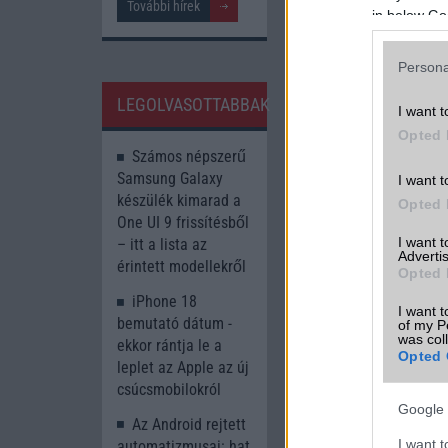
További hírek
Böngésszen tov
in below Go
A cikkhez kapcsolód
Persona
9to5Mac
LEGOLVASOTTABBAK
I want t
Opted 
Számos népszerű
Samsung Galaxy
I want t
készülék kimarad a
Opted 
One UI 9 frissítésből
I want 
– itt a lista az
Advertis
érintett modellekről
Opted 
Új és Használt G
iPhone 18
I want t
bemutató dátum -
of my P
Apple iPhone 1
was col
ekkor rántja le a
Opted 
leplet az Apple az új
csúcsmobilokról
Google 
Az Android rejtett
I want t
automatizmusai: hat