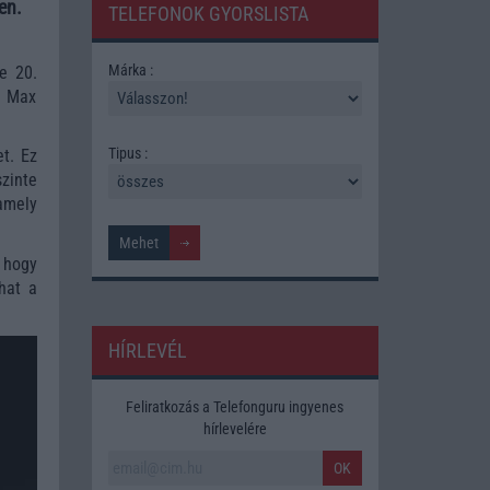
en.
TELEFONOK GYORSLISTA
Márka :
e 20.
o Max
Tipus :
t. Ez
zinte
 amely
, hogy
hat a
HÍRLEVÉL
Feliratkozás a Telefonguru ingyenes
hírlevelére
OK