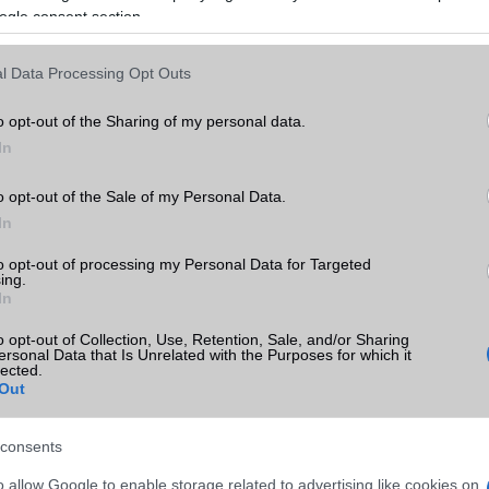
ább legfrissebb híreink között!
ogle consent section.
ó linkek:
l Data Processing Opt Outs
o opt-out of the Sharing of my personal data.
In
o opt-out of the Sale of my Personal Data.
In
to opt-out of processing my Personal Data for Targeted
ing.
In
SM kiemelt ajánlatok
o opt-out of Collection, Use, Retention, Sale, and/or Sharing
ersonal Data that Is Unrelated with the Purposes for which it
5 Pro Max
Apple iPhone 16e
Apple iPhone 15
lected.
Out
consents
o allow Google to enable storage related to advertising like cookies on