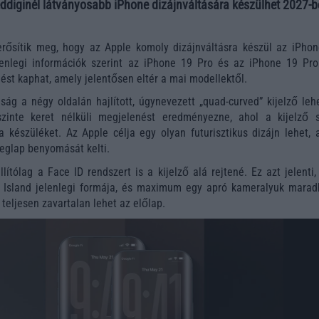
ddiginél látványosabb iPhone dizájnváltására készülhet 2027-b
erősítik meg, hogy az Apple komoly dizájnváltásra készül az iPhon
elenlegi információk szerint az iPhone 19 Pro és az iPhone 19 Pr
ést kaphat, amely jelentősen eltér a mai modellektől.
ág a négy oldalán hajlított, úgynevezett „quad-curved” kijelző lehe
szinte keret nélküli megjelenést eredményezne, ahol a kijelző s
 a készüléket. Az Apple célja egy olyan futurisztikus dizájn lehet,
eglap benyomását kelti.
lítólag a Face ID rendszert is a kijelző alá rejtené. Ez azt jelenti
 Island jelenlegi formája, és maximum egy apró kameralyuk marad
 teljesen zavartalan lehet az előlap.