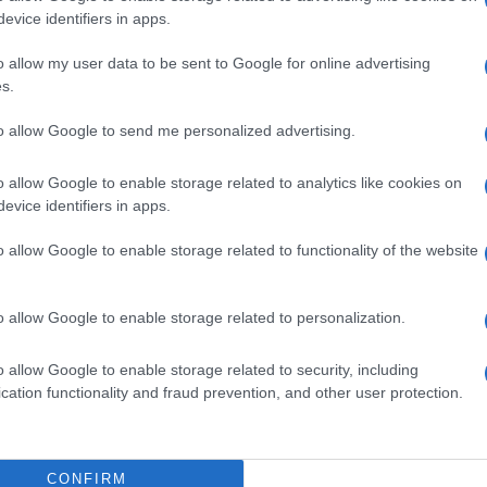
evice identifiers in apps.
o allow my user data to be sent to Google for online advertising
GSM
Euro Gsm
Euro Gsm
s.
(új)
188.000 Ft (új)
269.000 Ft (új)
to allow Google to send me personalized advertising.
o allow Google to enable storage related to analytics like cookies on
evice identifiers in apps.
s népszerű Samsung
iPhone 18 bemutató dát
o allow Google to enable storage related to functionality of the website
 készülék kimarad a
ekkor rántja le a leplet 
9 frissítésből – itt a
Apple az új csúcsmobil
z érintett modellekről
2026.06.29
| Phone Arena
o allow Google to enable storage related to personalization.
 Arena
A szeptemberi eseményen az iPhone 18
 új mesterséges
modellek mellett a régóta pletykált
o allow Google to enable storage related to security, including
ókat és továbbfejlesztett
hajlítható iPhone Ultra is bemutatkozha
cation functionality and fraud prevention, and other user protection.
, azonban több korábbi
miközben az áremelésekről szóló
középkategóriás Galaxy
találgatások továbbra is beárnyékolják 
 lesz az út vége.
rajtot.
CONFIRM
oid rejtett
Ez a rejtett Samsung