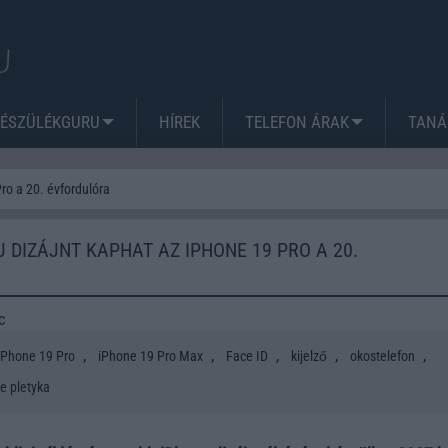
KÉSZÜLÉKGURU
HÍREK
TELEFON ÁRAK
TANÁ
Pro a 20. évfordulóra
J DIZÁJNT KAPHAT AZ IPHONE 19 PRO A 20.
c
,
,
,
,
,
iPhone 19 Pro
iPhone 19 Pro Max
Face ID
kijelző
okostelefon
e pletyka