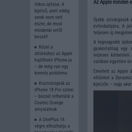
Az Apple minden e
titkos újítása: A
kijelző, amit eddig
senki nem vett
Újabb szivárgások 
észre, de most
évfordulójára. A j
mindenki erről
teljesen új megjelen
beszél!
A legnagyobb újdons
Közel a
gyakorlatilag egy 
áttöréshez az Apple
teljesen körbeöleli
hajlítható iPhone-ja
valóban egyetlen üv
– de még van egy
Emellett az Apple ál
komoly probléma
eltűnhet a Dynamic
Kiszivárogtak az
kijelzőn – vagy akár
iPhone 18 Pro színei
– búcsút inthetünk a
Cosmic Orange
árnyalatnak
A OnePlus 16
végre elhozhatja a