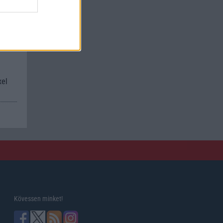
kan
xel
Kövessen minket!