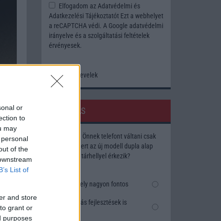
Elfogadom az
Adatvédelmi és
Adatkezelési Tájékoztatót
Ezt a webhelyet
a reCAPTCHA védi. A Google
adatvédelmi
irányelve
és a
szolgáltatási feltételek
érvényesek.
Korábbi hírlevelek
ogy az
rás is
sonal or
SZAVAZÁS
ection to
ou may
t dob
Megérné Önnek telefont váltani csak
 personal
leges
azért, mert az új modell dupla alap
out of the
tárhellyel érkezik?
 downstream
 ugrás
B’s List of
.
Igen, a tárhely nagyon fontos
er and store
Talán, ha más fejlesztések is
to grant or
vannak
ed purposes