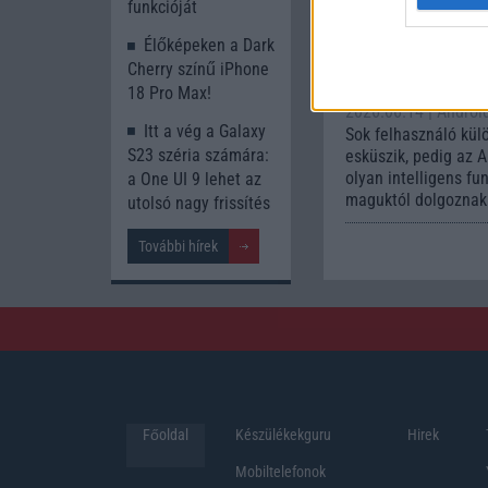
funkcióját
automa
funkci
Élőképeken a Dark
könnyí
Cherry színű iPhone
mindennapokat
18 Pro Max!
2026.06.14
| Androi
Itt a vég a Galaxy
Sok felhasználó kül
S23 széria számára:
esküszik, pedig az 
olyan intelligens fu
a One UI 9 lehet az
maguktól dolgoznak 
utolsó nagy frissítés
További hírek
Főoldal
Készülékekguru
Hirek
Mobiltelefonok