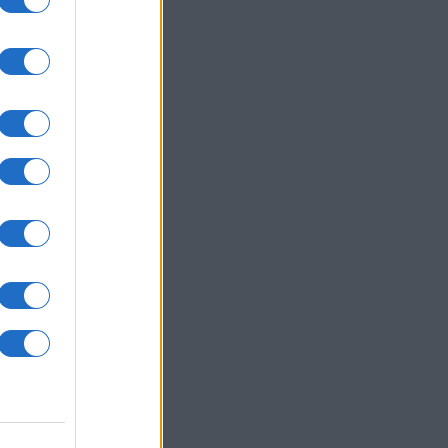
um -
az
okról
 Pro
t,
a