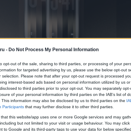
ru -
Do Not Process My Personal Information
nt a készülék már gyártási tesztelési fázisban van, ami arra utal, h
zik a technológia tömeggyártásra való előkészítésén. Több ismert for
to opt-out of the sale, sharing to third parties, or processing of your per
ormációkat, ami jelentősen növeli a pletykák hitelességét.
formation for targeted advertising by us, please use the below opt-out s
r selection. Please note that after your opt-out request is processed y
rábban sokan arra számítottak, hogy az Apple egy teljesen új modell
eing interest-based ads based on personal information utilized by us or
lkalmából. A mostani jelentések viszont arra utalnak, hogy a külön
disclosed to third parties prior to your opt-out. You may separately opt-
 iPhone 19 Pro szériában debütálhat.
losure of your personal information by third parties on the IAB’s list of
 meglépi ezt a dizájnváltást, az lehet az első igazán nagy vizuális
. This information may also be disclosed by us to third parties on the
IA
etében azóta, hogy a cég évekkel ezelőtt eltávolította a Home gombot
Participants
that may further disclose it to other third parties.
 that this website/app uses one or more Google services and may gath
including but not limited to your visit or usage behaviour. You may click 
 to Google and its third-party tags to use your data for below specifi