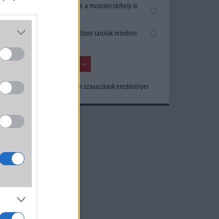
Nem, nekem a mostani tárhely is
elég
Inkább felhőben tárolok mindent
Korábbi szavazások eredményei