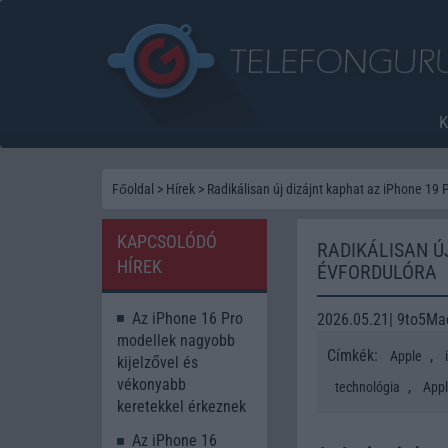
Főoldal
>
Hírek
>
Radikálisan új dizájnt kaphat az iPhone 19 
KAPCSOLÓDÓ
RADIKÁLISAN Ú
HÍREK
ÉVFORDULÓRA
Az iPhone 16 Pro
2026.05.21| 9to5Ma
modellek nagyobb
Címkék:
,
Apple
kijelzővel és
vékonyabb
,
technológia
Appl
keretekkel érkeznek
Az iPhone 16