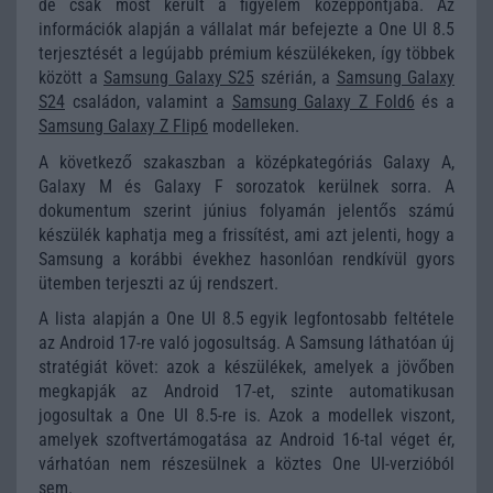
de csak most került a figyelem középpontjába. Az
információk alapján a vállalat már befejezte a One UI 8.5
terjesztését a legújabb prémium készülékeken, így többek
között a
Samsung Galaxy S25
szérián, a
Samsung Galaxy
S24
családon, valamint a
Samsung Galaxy Z Fold6
és a
Samsung Galaxy Z Flip6
modelleken.
A következő szakaszban a középkategóriás Galaxy A,
Galaxy M és Galaxy F sorozatok kerülnek sorra. A
dokumentum szerint június folyamán jelentős számú
készülék kaphatja meg a frissítést, ami azt jelenti, hogy a
Samsung a korábbi évekhez hasonlóan rendkívül gyors
ütemben terjeszti az új rendszert.
A lista alapján a One UI 8.5 egyik legfontosabb feltétele
az Android 17-re való jogosultság. A Samsung láthatóan új
stratégiát követ: azok a készülékek, amelyek a jövőben
megkapják az Android 17-et, szinte automatikusan
jogosultak a One UI 8.5-re is. Azok a modellek viszont,
amelyek szoftvertámogatása az Android 16-tal véget ér,
várhatóan nem részesülnek a köztes One UI-verzióból
sem.