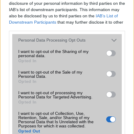
disclosure of your personal information by third parties on the
222.000 Ft (új)
IAB’s list of downstream participants. This information may
also be disclosed by us to third parties on the
IAB’s List of
Downstream Participants
that may further disclose it to other
third parties.
Please note that this website/app uses one or more Google
Számos népszerű Samsung Galaxy
Personal Data Processing Opt Outs
készülék kimarad a One UI 9
services and may gather and store information including but
frissítésből – itt a lista az érintett
not limited to your visit or usage behaviour. You may click to
I want to opt-out of the Sharing of my
personal data.
modellekről
grant or deny consent to Google and its third-party tags to
Opted In
use your data for below specified purposes in below Google
2026.06.30
| Phone Arena
consent section.
A One UI 9 érkezése új mesterséges intelligencia-
I want to opt-out of the Sale of my
Personal Data.
funkciókat és továbbfejlesztett kezelőfelületet hoz,
Opted In
azonban több korábbi csúcskategóriás és középkategóriás
Galaxy készülék számára ez lesz az út vége.
I want to opt-out of processing my
Personal Data for Targeted Advertising.
iPhone 18 bemutató dátum - ekkor
Opted In
rántja le a leplet az Apple az új
csúcsmobilokról
I want to opt-out of Collection, Use,
Retention, Sale, and/or Sharing of my
2026.06.29
| Phone Arena
Personal Data that Is Unrelated with the
Purposes for which it was collected.
A szeptemberi eseményen az iPhone 18 Pro modellek
Opted Out