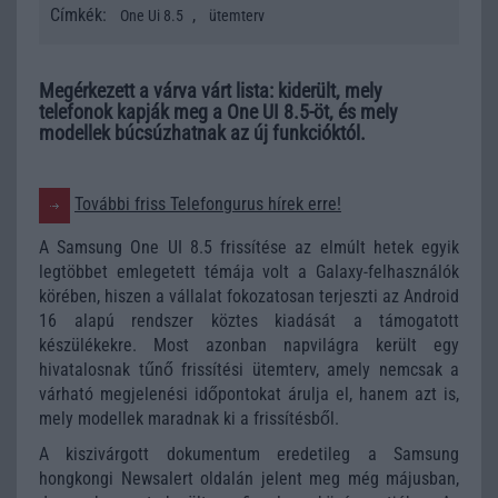
Címkék:
,
One Ui 8.5
ütemterv
Megérkezett a várva várt lista: kiderült, mely
telefonok kapják meg a One UI 8.5-öt, és mely
modellek búcsúzhatnak az új funkcióktól.
További friss Telefongurus hírek erre!
A Samsung One UI 8.5 frissítése az elmúlt hetek egyik
legtöbbet emlegetett témája volt a Galaxy-felhasználók
körében, hiszen a vállalat fokozatosan terjeszti az Android
16 alapú rendszer köztes kiadását a támogatott
készülékekre. Most azonban napvilágra került egy
hivatalosnak tűnő frissítési ütemterv, amely nemcsak a
várható megjelenési időpontokat árulja el, hanem azt is,
mely modellek maradnak ki a frissítésből.
A kiszivárgott dokumentum eredetileg a Samsung
hongkongi Newsalert oldalán jelent meg még májusban,