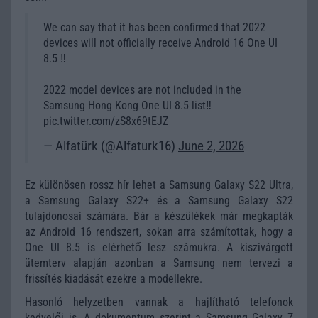
We can say that it has been confirmed that 2022
devices will not officially receive Android 16 One UI
8.5 ‼️
2022 model devices are not included in the
Samsung Hong Kong One UI 8.5 list‼️
pic.twitter.com/zS8x69tEJZ
— Alfatürk (@Alfaturk16)
June 2, 2026
Ez különösen rossz hír lehet a Samsung Galaxy S22 Ultra,
a Samsung Galaxy S22+ és a Samsung Galaxy S22
tulajdonosai számára. Bár a készülékek már megkapták
az Android 16 rendszert, sokan arra számítottak, hogy a
One UI 8.5 is elérhető lesz számukra. A kiszivárgott
ütemterv alapján azonban a Samsung nem tervezi a
frissítés kiadását ezekre a modellekre.
Hasonló helyzetben vannak a hajlítható telefonok
kedvelői is. A dokumentum szerint a
Samsung Galaxy Z