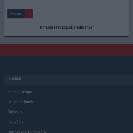
Korábbi szavazások eredményei
Főoldal
Készülékekguru
Mobiltelefonok
Tabletek
Okosórák
Tartozékok, kiegeszítők