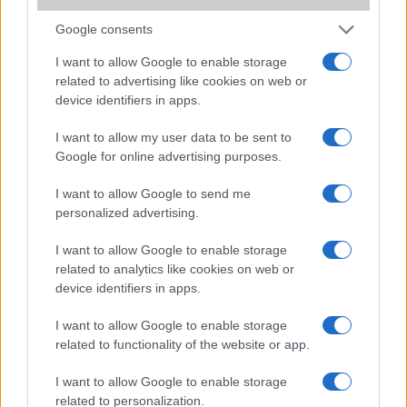
mellett a régóta pletykált hajlítható iPhone Ultra is
bemutatkozhat, miközben az áremelésekről szóló
Google consents
találgatások továbbra is beárnyékolják a rajtot.
I want to allow Google to enable storage
Az Android rejtett automatizmusai: hat
related to advertising like cookies on web or
funkció, amely észrevétlenül könnyíti
device identifiers in apps.
meg a mindennapokat
2026.06.14
| Android Police
I want to allow my user data to be sent to
Sok felhasználó külön alkalmazásokra esküszik, pedig az
Google for online advertising purposes.
Android már évek óta olyan intelligens funkciókat kínál,
amelyek maguktól dolgoznak a háttérben.
I want to allow Google to send me
personalized advertising.
Ez a rejtett Samsung funkció teljesen
I want to allow Google to enable storage
megváltoztatja a mobilhasználatot –
related to analytics like cookies on web or
sokan mégsem tudnak róla
device identifiers in apps.
2026.07.12
| Android Central
Az Edge Panel az egyik leghasznosabb funkció, amely
I want to allow Google to enable storage
jelentősen felgyorsítja a mindennapi használatot,
related to functionality of the website or app.
miközben a Pixel telefonokból továbbra is hiányzik.
I want to allow Google to enable storage
related to personalization.