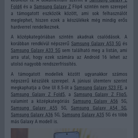
Fold4
és a
Samsung Galaxy Z
Flip4 szintén nem szerepel
a támogatott eszközök között, ami sok felhasználót
meglephet, hiszen ezek a készülékek még mindig erős
hardverrel rendelkeznek.
A középkategóriában szintén akadnak csalódások. A
korábban rendkívül népszerű
Samsung Galaxy A53 5G
és
Samsung Galaxy A33 5G
sem található meg a listán, ami
arra utal, hogy ezek számára az Android 16 lehet az
utolsó nagyobb rendszerfrissítés.
A támogatott modellek között ugyanakkor számos
népszerű készülék szerepel. A júniusi ütemterv szerint
megkaphatja a One UI 8.5-öt a
Samsung Galaxy S23 FE
, a
Samsung Galaxy Z Fold5
, a
Samsung Galaxy Z Flip5
,
valamint a középkategóriás
Samsung Galaxy A56
5G,
Samsung Galaxy A55
5G,
Samsung Galaxy A54 5G
,
Samsung Galaxy A36
5G,
Samsung Galaxy A35
5G és több
más Galaxy A modell is.