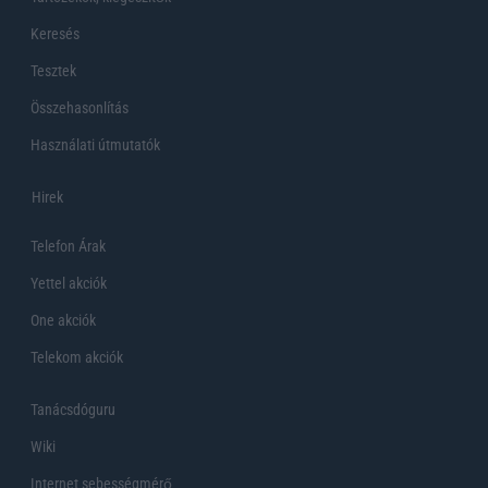
Keresés
Tesztek
Összehasonlítás
Használati útmutatók
Hirek
Telefon Árak
Yettel akciók
One akciók
Telekom akciók
Tanácsdóguru
Wiki
Internet sebességmérő