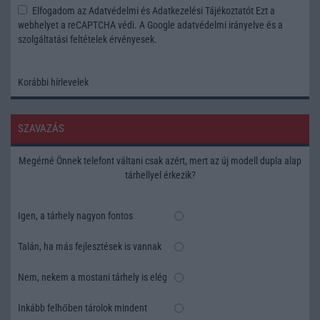
Elfogadom az
Adatvédelmi és Adatkezelési Tájékoztatót
Ezt a
webhelyet a reCAPTCHA védi. A Google
adatvédelmi irányelve
és a
szolgáltatási feltételek
érvényesek.
Korábbi hírlevelek
SZAVAZÁS
Megérné Önnek telefont váltani csak azért, mert az új modell dupla alap
tárhellyel érkezik?
Igen, a tárhely nagyon fontos
Talán, ha más fejlesztések is vannak
Nem, nekem a mostani tárhely is elég
Inkább felhőben tárolok mindent