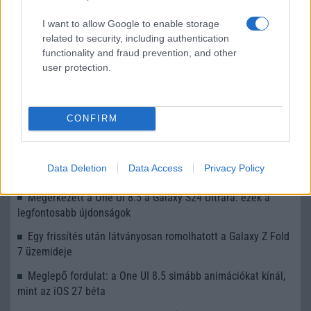
I want to allow Google to enable storage
related to security, including authentication
KAPCSOLÓDÓ HÍREK
functionality and fraud prevention, and other
user protection.
Megérkezett Magyarországra a One UI 8.5: végre frissül a
Galaxy S24 széria
Töltsd le te is a One UI 8.5-öt! A Samsung komoly szintet
CONFIRM
lép AI-ban és testreszabhatóságban
Fontos frissítést kapott a Galaxy S22 széria – de közeleg a
Data Deletion
Data Access
Privacy Policy
támogatás vége
Megérkezett a One UI 8.5 a Galaxy S24 Ultrára: ezek a
legfontosabb újdonságok
Egy frissítés után látványosan romolhatott a Galaxy Z Fold
7 üzemideje
Meglepő fordulat: a One UI 8.5 simább animációkat kínál,
mint az iOS 27 béta