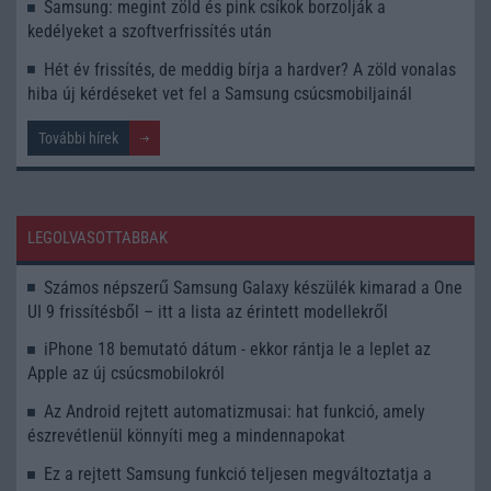
Samsung: megint zöld és pink csíkok borzolják a
kedélyeket a szoftverfrissítés után
Hét év frissítés, de meddig bírja a hardver? A zöld vonalas
hiba új kérdéseket vet fel a Samsung csúcsmobiljainál
További hírek
LEGOLVASOTTABBAK
Számos népszerű Samsung Galaxy készülék kimarad a One
UI 9 frissítésből – itt a lista az érintett modellekről
iPhone 18 bemutató dátum - ekkor rántja le a leplet az
Apple az új csúcsmobilokról
Az Android rejtett automatizmusai: hat funkció, amely
észrevétlenül könnyíti meg a mindennapokat
Ez a rejtett Samsung funkció teljesen megváltoztatja a