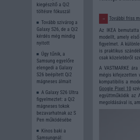
kiegészítő a Qi2
töltésre fókuszál
További friss m
Tovább szivárog a
Galaxy S26, de a Qi2
Az IKEA bemutatta 
kérdés még mindig
modellt, amely első
nyitott
figyelmet. A külön
is praktikus szándé
Úgy tűnik, a
csak közelebbről sz
Samsung egyelőre
elengedi a Galaxy
A VASTMARKE ára mi
S26 beépített Qi2
mégis kifejezetten 
mágneses álmait
kompatibilis a mode
Google Pixel 10
szér
A Galaxy S26 Ultra
együttműködik az 
figyelmeztet: a Qi2
megoldásával is, ami
mágneses tokok
bezavarhatnak az S
Pen működésébe
Kínos baki a
Samsungnál: