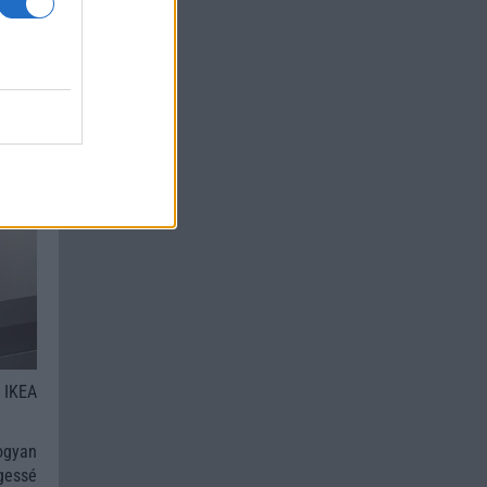
 IKEA
ogyan
gessé