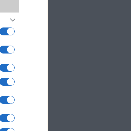
majd a
segít
dizájn
szen a
hető,