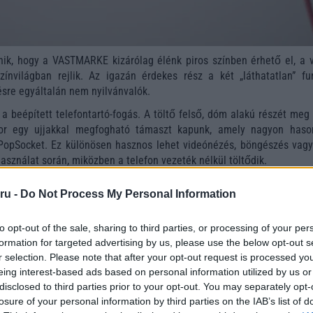
nik, hogy a VASTMARKE kizárólag élénk piros színben érhető el, a v
ínvilágban rejlik. Az igazán érdekes rész a két „láthatatlan” fun
sre egyáltalán nem nyilvánvalók.
 a beépített telefontartó-fogás. A töltő felső, dóm alakú részét meg
nkor egy ujjakkal megfogható támaszt kapunk, amely nagyon haso
PopSocket. Ez különösen hasznos lehet videónézés, böngészés vagy
asználat során, miközben a telefon vezeték nélkül töltődik.
ru -
Do Not Process My Personal Information
to opt-out of the sale, sharing to third parties, or processing of your per
formation for targeted advertising by us, please use the below opt-out s
r selection. Please note that after your opt-out request is processed y
eing interest-based ads based on personal information utilized by us or
disclosed to third parties prior to your opt-out. You may separately opt-
losure of your personal information by third parties on the IAB’s list of