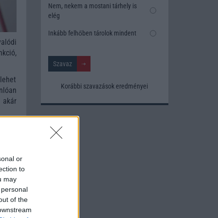
Nem, nekem a mostani tárhely is
elég
Inkább felhőben tárolok mindent
alódi
kció,
 lehet
Korábbi szavazások eredményei
nlóan
 akár
sonal or
ection to
ou may
 personal
out of the
 downstream