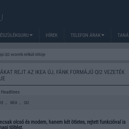
KÉSZÜLÉKGURU
HÍREK
TELEFON ÁRAK
TANÁ
jú Qi2 vezeték nélküli töltője
KAT REJT AZ IKEA ÚJ, FÁNK FORMÁJÚ QI2 VEZETÉK
JE
 Headlines
,
,
KE
IkEA
Qi2
ak olcsó és modern, hanem két ötletes, rejtett funkcióval is
api töltést.