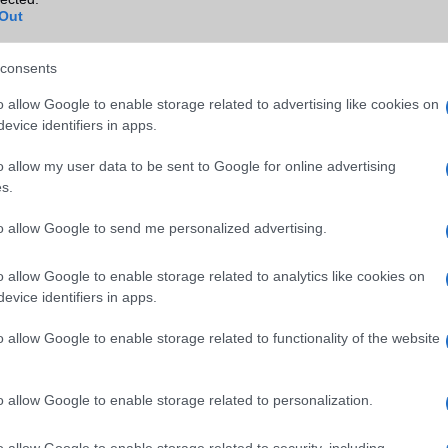
re, ahol a fogás is kialakítható – egyszerűen feltekerhető a kábel, 
Out
 teljesen eltüntethető. Ez nemcsak esztétikusabb megoldás, hanem 
róasztalt vagy az éjjeliszekrényt is. Ez a fajta átgondolt, praktikus 
consents
dézi.
o allow Google to enable storage related to advertising like cookies on
t kábel USB-C csatlakozót használ, ami manapság már alapelvárás, hi
evice identifiers in apps.
telefon is ezen a szabványon keresztül tölthető. A kábel nem cserél
a éppen az, hogy mindig kéznél legyen, mégis rendezetten.
o allow my user data to be sent to Google for online advertising
s.
to allow Google to send me personalized advertising.
o allow Google to enable storage related to analytics like cookies on
evice identifiers in apps.
o allow Google to enable storage related to functionality of the website
o allow Google to enable storage related to personalization.
o allow Google to enable storage related to security, including