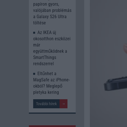
papíron gyors,
valójában problémás
a Galaxy S26 Ultra
töltése
Az IKEA új
okosotthon eszközei
már
együttműködnek a
SmartThings
rendszerrel
Eltűnhet a
MagSafe az iPhone-
okból? Meglepő
pletyka kering
További hírek