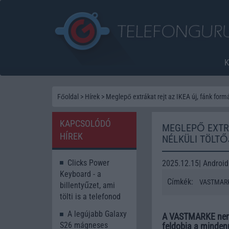
Főoldal
>
Hírek
>
Meglepő extrákat rejt az IKEA új, fánk formá
KAPCSOLÓDÓ
MEGLEPŐ EXTRÁ
HÍREK
NÉLKÜLI TÖLTŐ
Clicks Power
2025.12.15| Android
Keyboard - a
Címkék:
VASTMAR
billentyűzet, ami
tölti is a telefonod
A legújabb Galaxy
A VASTMARKE nemcs
S26 mágneses
feldobja a mindenn