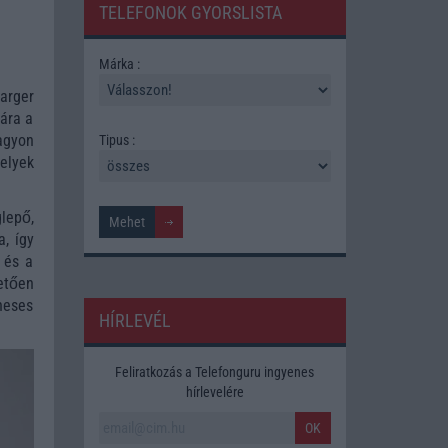
TELEFONOK GYORSLISTA
Márka :
arger
gára a
agyon
Tipus :
melyek
lepő,
, így
 és a
etően
neses
HÍRLEVÉL
Feliratkozás a Telefonguru ingyenes
hírlevelére
OK