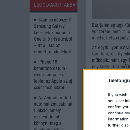
LEGOLVASOTTABBAK
Számos népszerű
Bár jelenleg úgy tű
Samsung Galaxy
vonzereje nem a sz
készülék kimarad a
amelyek első ránézé
One UI 9 frissítésből
– itt a lista az
Az egyik ilyen extra
érintett modellekről
fordítani, és ilye
működik, mint egy 
iPhone 18
egy kézzel történő h
bemutató dátum -
ekkor rántja le a
Telefongu
leplet az Apple az új
csúcsmobilokról
If you wish 
Az Android rejtett
sensitive in
automatizmusai: hat
confirm you
funkció, amely
continue se
észrevétlenül
information 
könnyíti meg a
further disc
mindennapokat