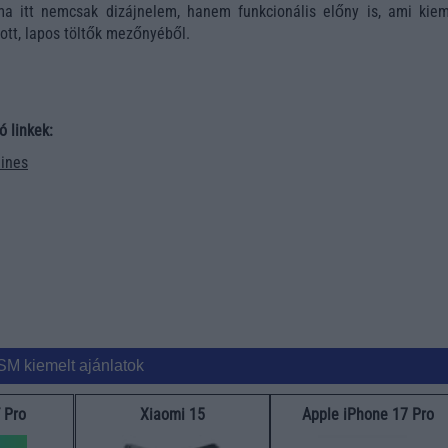
rma itt nemcsak dizájnelem, hanem funkcionális előny is, ami kiem
tt, lapos töltők mezőnyéből.
ó linkek:
ines
SM kiemelt ajánlatok
 Pro
Xiaomi 15
Apple iPhone 17 Pro