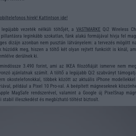
obiltelefonos hírek! Kattintson ide!
legújabb vezeték nélküli töltőjét, a
VASTMARKE
Qi2 Wireless Ch
 pillantásra leginkább szokatlan, fánk alakú formájával hívja fel ma
leges dizájn azonban nem pusztán látványelem: a tervezés mögött n
k húzódik meg, hiszen a töltő két olyan rejtett funkciót is kínál, a
emlélve derülnek ki.
ndössze 3.490 forint, ami az IKEA filozófiáját ismerve nem meg
vonzó ajánlatnak számít. A töltő a legújabb Qi2 szabványt támogatja
rn okostelefonokkal, többek között az aktuális iPhone modellekkel
iával, például a Pixel 10 Pro-val. A beépített mágneseknek köszönh
Apple MagSafe rendszerével, valamint a Google új PixelSnap mág
 stabil illeszkedést és megbízható töltést biztosít.