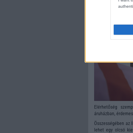
authenti
Elérhetőség szem
áruházban, érdemes 
Összességében az I
lehet egy olcsó kie