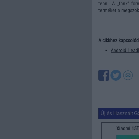
tenni. A „fánk” fo
terméket a megszoko
A cikkhez kapcsolód
Android Headl
Új és Használt G
Xiaomi 15T