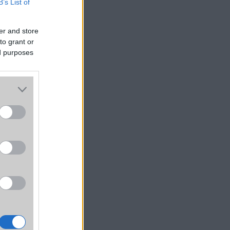
B’s List of
er and store
to grant or
ed purposes
zére –