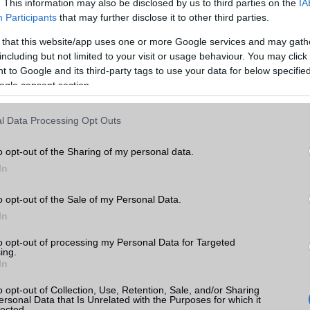
. This information may also be disclosed by us to third parties on the
IA
Participants
that may further disclose it to other third parties.
 that this website/app uses one or more Google services and may gath
including but not limited to your visit or usage behaviour. You may click 
 to Google and its third-party tags to use your data for below specifi
ogle consent section.
l Data Processing Opt Outs
o opt-out of the Sharing of my personal data.
In
o opt-out of the Sale of my Personal Data.
In
to opt-out of processing my Personal Data for Targeted
ing.
In
o opt-out of Collection, Use, Retention, Sale, and/or Sharing
ersonal Data that Is Unrelated with the Purposes for which it
kció a kábel elrejtését és tárolását szolgálja. A töltő középső rés
lected.