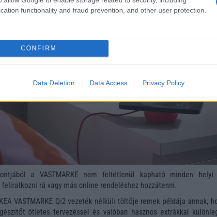
cation functionality and fraud prevention, and other user protection.
CONFIRM
Data Deletion
Data Access
Privacy Policy
pontjából a VASTMARKE nem feltétlenül kapható minden helyi
feliratkozni rá vagy más online rendeléshez hozzátenni.
KEA VASTMARKE Qi2 vezeték nélküli töltője remek példája annak, h
gészítőt ötletes tervezéssel és valóban hasznos extrákkal különle