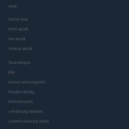
Hirek
Telefon Árak
Yettel akciók
One akciók
Telekom akciók
Tanácsdóguru
Wiki
Internet sebességmérő
Virtuális valóság
Telefonkönyvek
Lefedettségi térképek
Letöltési sebesség térkép