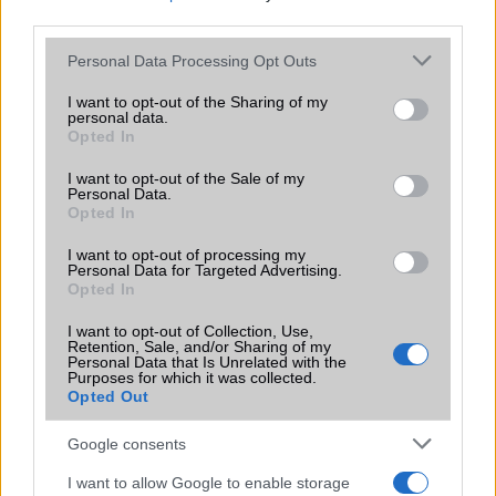
Nelly GSM
third parties.
245.000 Ft (használt)
Please note that this website/app uses one or more Google
Personal Data Processing Opt Outs
services and may gather and store information including but
not limited to your visit or usage behaviour. You may click to
I want to opt-out of the Sharing of my
personal data.
grant or deny consent to Google and its third-party tags to
Opted In
use your data for below specified purposes in below Google
Számos népszerű Samsung Galaxy
consent section.
I want to opt-out of the Sale of my
készülék kimarad a One UI 9
Personal Data.
frissítésből – itt a lista az érintett
Opted In
modellekről
I want to opt-out of processing my
2026.06.30
| Phone Arena
Personal Data for Targeted Advertising.
A One UI 9 érkezése új mesterséges intelligencia-
Opted In
funkciókat és továbbfejlesztett kezelőfelületet hoz,
azonban több korábbi csúcskategóriás és középkategóriás
I want to opt-out of Collection, Use,
Retention, Sale, and/or Sharing of my
Galaxy készülék számára ez lesz az út vége.
Personal Data that Is Unrelated with the
Purposes for which it was collected.
iPhone 18 bemutató dátum - ekkor
Opted Out
rántja le a leplet az Apple az új
csúcsmobilokról
Google consents
2026.06.29
| Phone Arena
I want to allow Google to enable storage
A szeptemberi eseményen az iPhone 18 Pro modellek