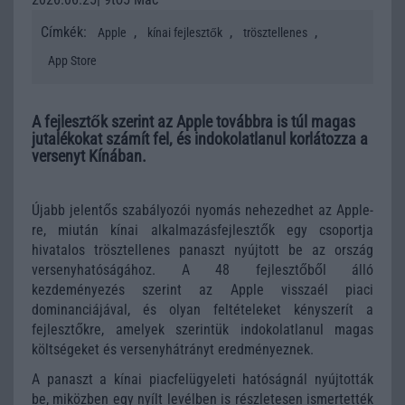
Címkék:
,
,
,
Apple
kínai fejlesztők
trösztellenes
App Store
A fejlesztők szerint az Apple továbbra is túl magas
jutalékokat számít fel, és indokolatlanul korlátozza a
versenyt Kínában.
Újabb jelentős szabályozói nyomás nehezedhet az Apple-
re, miután kínai alkalmazásfejlesztők egy csoportja
hivatalos trösztellenes panaszt nyújtott be az ország
versenyhatóságához. A 48 fejlesztőből álló
kezdeményezés szerint az Apple visszaél piaci
dominanciájával, és olyan feltételeket kényszerít a
fejlesztőkre, amelyek szerintük indokolatlanul magas
költségeket és versenyhátrányt eredményeznek.
A panaszt a kínai piacfelügyeleti hatóságnál nyújtották
be, miközben egy
nyílt levélben
is részletesen ismertették