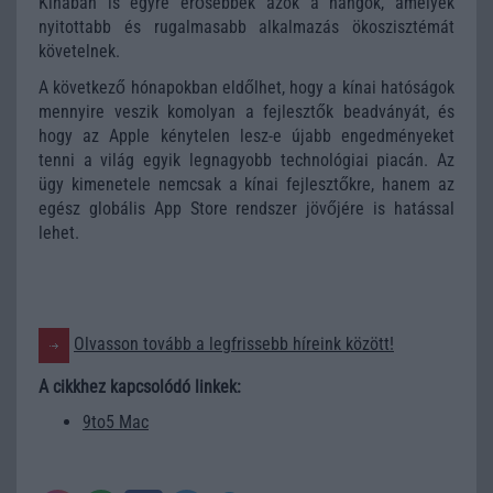
Kínában is egyre erősebbek azok a hangok, amelyek
nyitottabb és rugalmasabb alkalmazás ökoszisztémát
követelnek.
A következő hónapokban eldőlhet, hogy a kínai hatóságok
mennyire veszik komolyan a fejlesztők beadványát, és
hogy az Apple kénytelen lesz-e újabb engedményeket
tenni a világ egyik legnagyobb technológiai piacán. Az
ügy kimenetele nemcsak a kínai fejlesztőkre, hanem az
egész globális App Store rendszer jövőjére is hatással
lehet.
Olvasson tovább a legfrissebb híreink között!
A cikkhez kapcsolódó linkek:
9to5 Mac