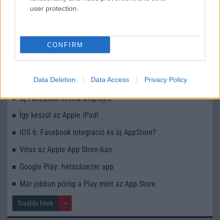
user protection.
KAPCSOLÓDÓ HÍREK
CONFIRM
Apple: lopják a telefonkönyved
Data Deletion
Data Access
Privacy Policy
Apple App Store: a 25 milliárdra gyúrnak - nyereménnyel
Új Facebook Retina Displayre
Így készül az Apple iPad!
iOS 6: Facebook integráció és új AppStore?
Vírus az Apple App Store-ban
Google Play: hétszázezer app
Már jobban pörög a Play mint az App Store
További hírek