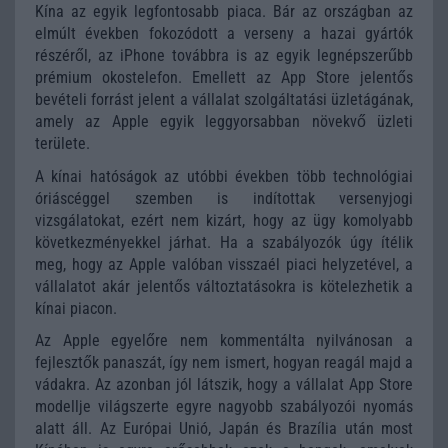
Kína az egyik legfontosabb piaca. Bár az országban az
elmúlt években fokozódott a verseny a hazai gyártók
részéről, az iPhone továbbra is az egyik legnépszerűbb
prémium okostelefon. Emellett az App Store jelentős
bevételi forrást jelent a vállalat szolgáltatási üzletágának,
amely az Apple egyik leggyorsabban növekvő üzleti
területe.
A kínai hatóságok az utóbbi években több technológiai
óriáscéggel szemben is indítottak versenyjogi
vizsgálatokat, ezért nem kizárt, hogy az ügy komolyabb
következményekkel járhat. Ha a szabályozók úgy ítélik
meg, hogy az Apple valóban visszaél piaci helyzetével, a
vállalatot akár jelentős változtatásokra is kötelezhetik a
kínai piacon.
Az Apple egyelőre nem kommentálta nyilvánosan a
fejlesztők panaszát, így nem ismert, hogyan reagál majd a
vádakra. Az azonban jól látszik, hogy a vállalat App Store
modellje világszerte egyre nagyobb szabályozói nyomás
alatt áll. Az Európai Unió, Japán és Brazília után most