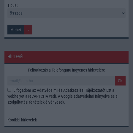
Tipus :
HÍRLEVÉL
Feliratkozás a Telefonguru ingyenes hírlevelére
OK
Elfogadom az
Adatvédelmi és Adatkezelési Tájékoztatót
Ezt a
webhelyet a reCAPTCHA védi. A Google
adatvédelmi irányelve
és a
szolgáltatási feltételek
érvényesek.
Korábbi hírlevelek