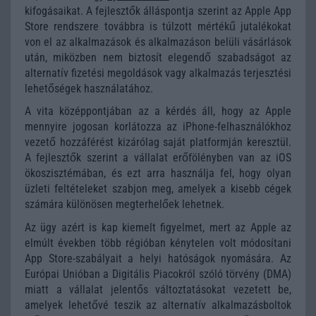
kifogásaikat. A fejlesztők álláspontja szerint az Apple App
Store rendszere továbbra is túlzott mértékű jutalékokat
von el az alkalmazások és alkalmazáson belüli vásárlások
után, miközben nem biztosít elegendő szabadságot az
alternatív fizetési megoldások vagy alkalmazás terjesztési
lehetőségek használatához.
A vita középpontjában az a kérdés áll, hogy az Apple
mennyire jogosan korlátozza az iPhone-felhasználókhoz
vezető hozzáférést kizárólag saját platformján keresztül.
A fejlesztők szerint a vállalat erőfölényben van az iOS
ökoszisztémában, és ezt arra használja fel, hogy olyan
üzleti feltételeket szabjon meg, amelyek a kisebb cégek
számára különösen megterhelőek lehetnek.
Az ügy azért is kap kiemelt figyelmet, mert az Apple az
elmúlt években több régióban kénytelen volt módosítani
App Store-szabályait a helyi hatóságok nyomására. Az
Európai Unióban a Digitális Piacokról szóló törvény (DMA)
miatt a vállalat jelentős változtatásokat vezetett be,
amelyek lehetővé teszik az alternatív alkalmazásboltok