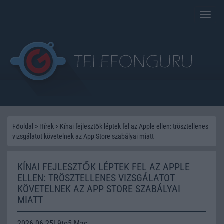
Toggle
naviga
Főoldal
>
Hírek
>
Kínai fejlesztők léptek fel az Apple ellen: trösztellenes
vizsgálatot követelnek az App Store szabályai miatt
KÍNAI FEJLESZTŐK LÉPTEK FEL AZ APPLE
ELLEN: TRÖSZTELLENES VIZSGÁLATOT
KÖVETELNEK AZ APP STORE SZABÁLYAI
MIATT
2026.06.25| 9to5 Mac