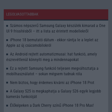
LEGOLVASOTTABBAK
Számos népszerű Samsung Galaxy készülék kimarad a One
UI 9 frissítésből – itt a lista az érintett modellekről
iPhone 18 bemutató dátum - ekkor rántja le a leplet az
Apple az új csúcsmobilokról
Az Android rejtett automatizmusai: hat funkció, amely
észrevétlenül könnyíti meg a mindennapokat
Ez a rejtett Samsung funkció teljesen megváltoztatja a
mobilhasználatot – sokan mégsem tudnak róla
Nem biztos, hogy érdemes kivárni az iPhone 18 Prot
A Galaxy S25 is megkaphatja a Galaxy S26 egyik legjobb
kamerás funkcióját
Élőképeken a Dark Cherry színű iPhone 18 Pro Max!