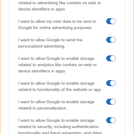
related to advertising like cookies on web or
mellett a régóta pletykált hajlítható iPhone Ultra is
device identifiers in apps.
bemutatkozhat, miközben az áremelésekről szóló
találgatások továbbra is beárnyékolják a rajtot.
I want to allow my user data to be sent to
Google for online advertising purposes.
Az Android rejtett automatizmusai: hat
funkció, amely észrevétlenül könnyíti
I want to allow Google to send me
meg a mindennapokat
personalized advertising.
2026.06.14
| Android Police
Sok felhasználó külön alkalmazásokra esküszik, pedig az
I want to allow Google to enable storage
Android már évek óta olyan intelligens funkciókat kínál,
related to analytics like cookies on web or
amelyek maguktól dolgoznak a háttérben.
device identifiers in apps.
Ez a rejtett Samsung funkció teljesen
I want to allow Google to enable storage
megváltoztatja a mobilhasználatot –
related to functionality of the website or app.
sokan mégsem tudnak róla
I want to allow Google to enable storage
2026.07.12
| Android Central
related to personalization.
Az Edge Panel az egyik leghasznosabb funkció, amely
jelentősen felgyorsítja a mindennapi használatot,
I want to allow Google to enable storage
miközben a Pixel telefonokból továbbra is hiányzik.
related to security, including authentication
functionality and fraud prevention, and other