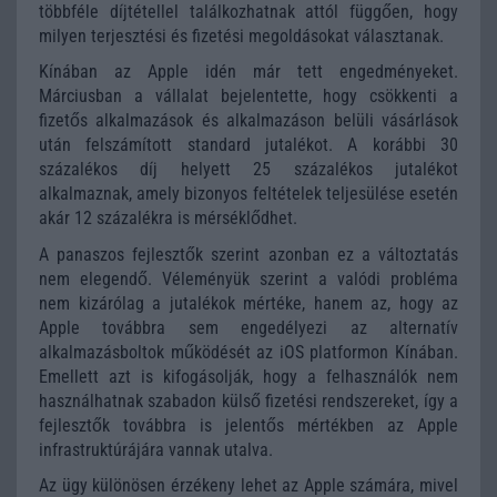
többféle díjtétellel találkozhatnak attól függően, hogy
milyen terjesztési és fizetési megoldásokat választanak.
Kínában az Apple idén már tett engedményeket.
Márciusban a vállalat bejelentette, hogy csökkenti a
fizetős alkalmazások és alkalmazáson belüli vásárlások
után felszámított standard jutalékot. A korábbi 30
százalékos díj helyett 25 százalékos jutalékot
alkalmaznak, amely bizonyos feltételek teljesülése esetén
akár 12 százalékra is mérséklődhet.
A panaszos fejlesztők szerint azonban ez a változtatás
nem elegendő. Véleményük szerint a valódi probléma
nem kizárólag a jutalékok mértéke, hanem az, hogy az
Apple továbbra sem engedélyezi az alternatív
alkalmazásboltok működését az iOS platformon Kínában.
Emellett azt is kifogásolják, hogy a felhasználók nem
használhatnak szabadon külső fizetési rendszereket, így a
fejlesztők továbbra is jelentős mértékben az Apple
infrastruktúrájára vannak utalva.
Az ügy különösen érzékeny lehet az Apple számára, mivel