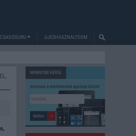
CSADÓGURU
UJESHASZNALTGSM
MENNYIBE KERÜL
EL,
Keressen a telefonboltok ajánlatai között!
n,