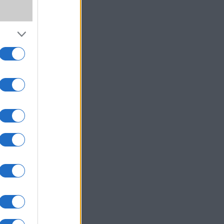
osabb
 jobb
de ez
n, nem