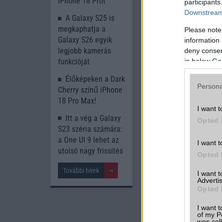
iPhone 18 Prot
participants
megjegyzi, hogy zár
Downstream 
A Galaxy S25 is
mm széles Fold5.
megkaphatja a
Please note
Ez azt jelenti, hog
Galaxy S26 egyik
information 
hogy a váz szélessé
legjobb kamerás
deny consent
tartani, mint a Fold5
in below Go
funkcióját
Élőképeken a Dark
Persona
Cherry színű iPhone
18 Pro Max!
I want t
Itt a vég a Galaxy
Opted 
S23 széria számára:
a One UI 9 lehet az
I want t
utolsó nagy frissítés
Opted 
További hírek
I want 
Advertis
Opted 
I want t
of my P
was col