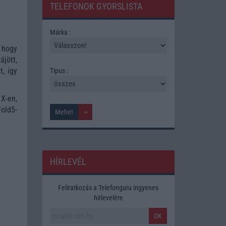
TELEFONOK GYORSLISTA
Márka :
 hogy
jött,
, így
Tipus :
X-en,
old5-
HÍRLEVÉL
Feliratkozás a Telefonguru ingyenes
hírlevelére
OK