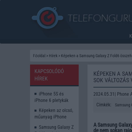
Főoldal
>
Hírek
>
Képeken a Samsung Galaxy Z Fold6 összehas
KAPCSOLÓDÓ
KÉPEKEN A SAM
HÍREK
SOK VÁLTOZÁS 
iPhone 5S és
2024.05.31| Phone 
iPhone 6 pletykák
Címkék:
Samsung G
Képeken az olcsó,
műanyag iPhone
A Samsung Galaxy 
Samsung Galaxy Z
de nem sokan rajo