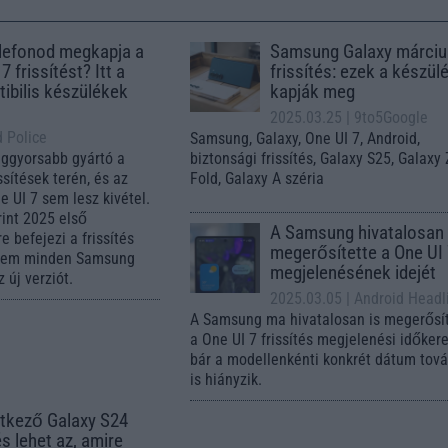
elefonod megkapja a
Samsung Galaxy márciu
7 frissítést? Itt a
frissítés: ezek a készül
ibilis készülékek
kapják meg
2025.03.25
| 9to5Google
d Police
Samsung, Galaxy, One UI 7, Android,
eggyorsabb gyártó a
biztonsági frissítés, Galaxy S25, Galaxy 
sítések terén, és az
Fold, Galaxy A széria
 UI 7 sem lesz kivétel.
rint 2025 első
A Samsung hivatalosan 
 befejezi a frissítés
megerősítette a One UI
 nem minden Samsung
megjelenésének idejét
 új verziót.
2025.03.05
| Android Headl
A Samsung ma hivatalosan is megerősí
a One UI 7 frissítés megjelenési időkere
bár a modellenkénti konkrét dátum tov
is hiányzik.
tkező Galaxy S24
és lehet az, amire