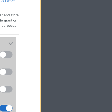
B’s List of
 68,1
er and store
lkül,
to grant or
ézben
ed purposes