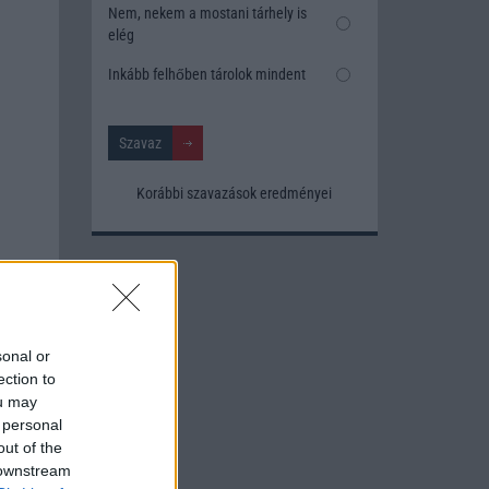
Nem, nekem a mostani tárhely is
elég
Inkább felhőben tárolok mindent
Korábbi szavazások eredményei
sonal or
ection to
ou may
 personal
out of the
 downstream
n Ice