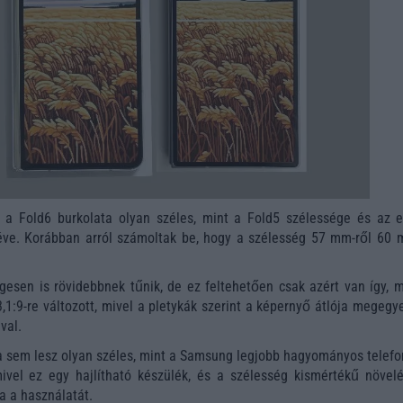
gy a Fold6 burkolata olyan széles, mint a Fold5 szélessége és az e
éve. Korábban arról számoltak be, hogy a szélesség 57 mm-ről 60 
esen is rövidebbnek tűnik, de ez feltehetően csak azért van így, m
,1:9-re változott, mivel a pletykák szerint a képernyő átlója megegy
val.
 sem lesz olyan széles, mint a Samsung legjobb hagyományos telefon
ivel ez egy hajlítható készülék, és a szélesség kismértékű növelé
a a használatát.