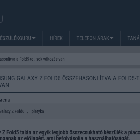
KÉSZÜLÉKGURU
HÍREK
TELEFON ÁRAK
TANÁ
onlítva a Fold5-tel, sok változás van
SUNG GALAXY Z FOLD6 ÖSSZEHASONLÍTVA A FOLD5-T
VAN
Arena
,
alaxy Z Fold6
pletyka
Z Fold5 talán az egyik legjobb összecsukható készülék a piaco
nganak az előlapért, ami befolyásolja a használhatóságát.