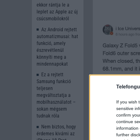
ekkor rántja le a
leplet az Apple az új
csúcsmobilokról
Az Android rejtett
automatizmusai: hat
funkció, amely
észrevétlenül
könnyíti meg a
mindennapokat
Ez a rejtett
Samsung funkció
Telefongu
teljesen
megváltoztatja a
mobilhasználatot –
If you wish 
sensitive in
sokan mégsem
confirm you
tudnak róla
continue se
Nem biztos, hogy
information 
érdemes kivárni az
further disc
A telefon zsanérja 