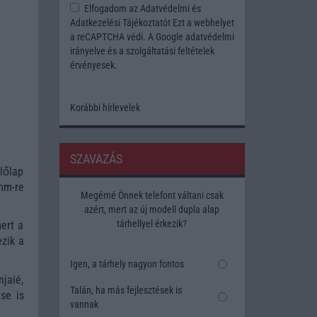
Elfogadom az
Adatvédelmi és
Adatkezelési Tájékoztatót
Ezt a webhelyet
a reCAPTCHA védi. A Google
adatvédelmi
irányelve
és a
szolgáltatási feltételek
érvényesek.
Korábbi hírlevelek
SZAVAZÁS
lőlap
mm-re
Megérné Önnek telefont váltani csak
azért, mert az új modell dupla alap
tárhellyel érkezik?
ert a
ezik a
Igen, a tárhely nagyon fontos
jaié,
Talán, ha más fejlesztések is
se is
vannak