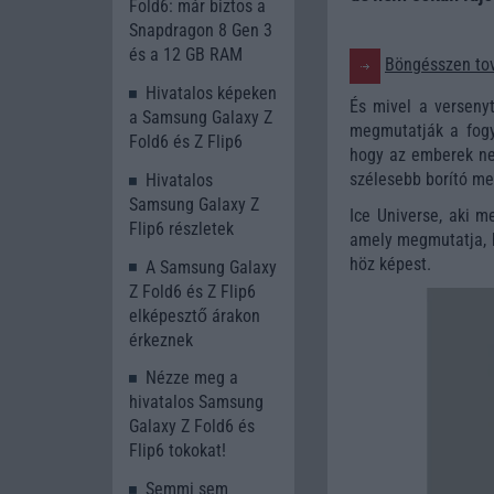
Fold6: már biztos a
Snapdragon 8 Gen 3
és a 12 GB RAM
Böngésszen tov
Hivatalos képeken
És mivel a verseny
a Samsung Galaxy Z
megmutatják a fogya
Fold6 és Z Flip6
hogy az emberek nem
szélesebb borító me
Hivatalos
Samsung Galaxy Z
Ice Universe, aki m
Flip6 részletek
amely megmutatja, h
höz képest.
A Samsung Galaxy
Z Fold6 és Z Flip6
elképesztő árakon
érkeznek
Nézze meg a
hivatalos Samsung
Galaxy Z Fold6 és
Flip6 tokokat!
Semmi sem