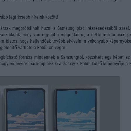
ább legfrissebb híreink között!
társak megpróbálnak húzni a Samsung piaci részesedéséből azzal,
sztóknak, hogy van egy jobb megoldás is, a dél-koreai óriáscég rá
 biztos, hogy hajlandóak tovább elviselni a vékonyabb képernyőket
gjelenítő várható a Fold6-on végre.
egbízható forrása mindennek a Samsungtól, közzétett egy képet az 
ogy mennyire másképp néz ki a Galaxy Z Fold6 külső képernyője a F