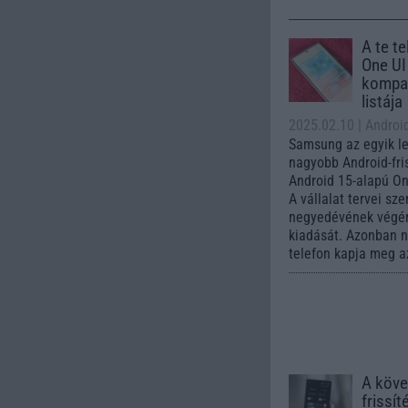
A te t
One UI 
kompat
listája
2025.02.10
| Androi
Samsung az egyik l
nagyobb Android-fris
Android 15-alapú One
A vállalat tervei sze
negyedévének végére
kiadását. Azonban
telefon kapja meg az
A köve
frissít