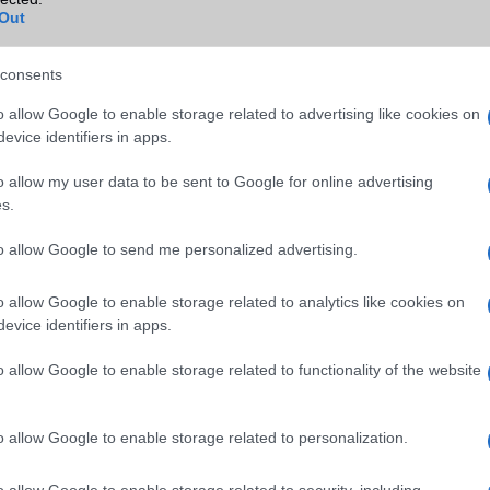
Out
consents
o allow Google to enable storage related to advertising like cookies on
tal közzétett másik renderkészletben a telefon hátlapját, hangsúly
evice identifiers in apps.
meramodul-kialakítást láthatjuk. A pletykák szerint a telefon
int a jelenlegi modell.
o allow my user data to be sent to Google for online advertising
s.
y tűnik, hogy a Fold6 számos fontos frissítést tartalmaz, 
efont. Egy friss pletyka azt is állítja, hogy a telefont július 24-é
to allow Google to send me personalized advertising.
elentik be, ahogyan azt korábban várták.
o allow Google to enable storage related to analytics like cookies on
evice identifiers in apps.
ó linkek:
o allow Google to enable storage related to functionality of the website
o allow Google to enable storage related to personalization.
o allow Google to enable storage related to security, including