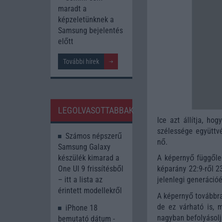
maradt a
képzeletünknek a
Samsung bejelentés
előtt
További hírek
LEGOLVASOTTABBAK
Ice azt állítja, ho
szélessége együttv
Számos népszerű
nő.
Samsung Galaxy
készülék kimarad a
A képernyő függőleg
One UI 9 frissítésből
képarány 22:9-ről 23
– itt a lista az
jelenlegi generációé
érintett modellekről
A képernyő továbbra
de ez várható is, m
iPhone 18
nagyban befolyásolj
bemutató dátum -