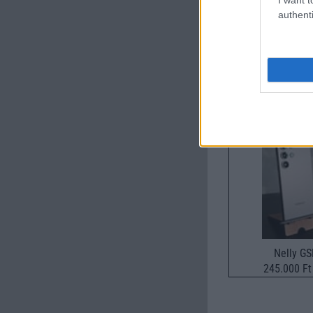
authenti
Új és Használt G
Samsung Gala
Nelly G
245.000 Ft 