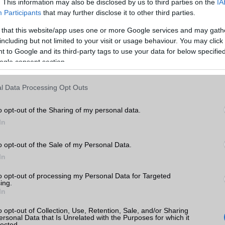
. This information may also be disclosed by us to third parties on the
IA
t állapotban a telefon teste mindössze 1 mm-rel szélesebb, mint a
Participants
that may further disclose it to other third parties.
 that this website/app uses one or more Google services and may gath
y a Samsungnak sikerült szélesebbé tennie a telefon képernyőjét ané
including but not limited to your visit or usage behaviour. You may click 
gét ennek megfelelően növelte volna, így olyan kényelmes lesz a k
 to Google and its third-party tags to use your data for below specifi
-öt.
ogle consent section.
l Data Processing Opt Outs
o opt-out of the Sharing of my personal data.
In
o opt-out of the Sale of my Personal Data.
In
to opt-out of processing my Personal Data for Targeted
ing.
In
o opt-out of Collection, Use, Retention, Sale, and/or Sharing
ersonal Data that Is Unrelated with the Purposes for which it
lected.