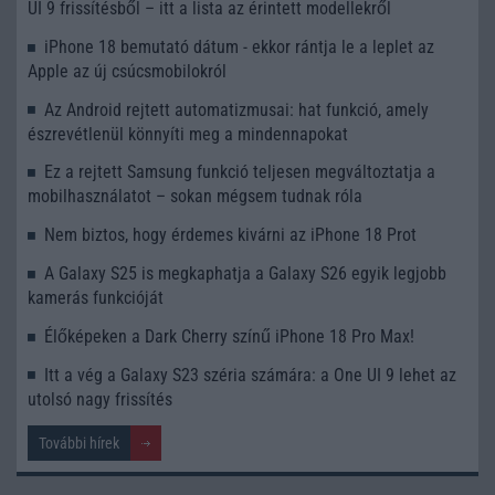
UI 9 frissítésből – itt a lista az érintett modellekről
iPhone 18 bemutató dátum - ekkor rántja le a leplet az
Apple az új csúcsmobilokról
Az Android rejtett automatizmusai: hat funkció, amely
észrevétlenül könnyíti meg a mindennapokat
Ez a rejtett Samsung funkció teljesen megváltoztatja a
mobilhasználatot – sokan mégsem tudnak róla
Nem biztos, hogy érdemes kivárni az iPhone 18 Prot
A Galaxy S25 is megkaphatja a Galaxy S26 egyik legjobb
kamerás funkcióját
Élőképeken a Dark Cherry színű iPhone 18 Pro Max!
Itt a vég a Galaxy S23 széria számára: a One UI 9 lehet az
utolsó nagy frissítés
További hírek