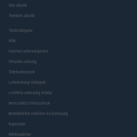
One akciók
Telekom akciók
Tanácsdóguru
Wiki
Internet sebességmérő
Virtuális valóság
Telefonkönyvek
Lefedettségi térképek
Letöltési sebesség térkép
Nemzetközi hívószámok
Mobiltelefon védelem és biztonság
Kapcsolat
Médiaajánlat