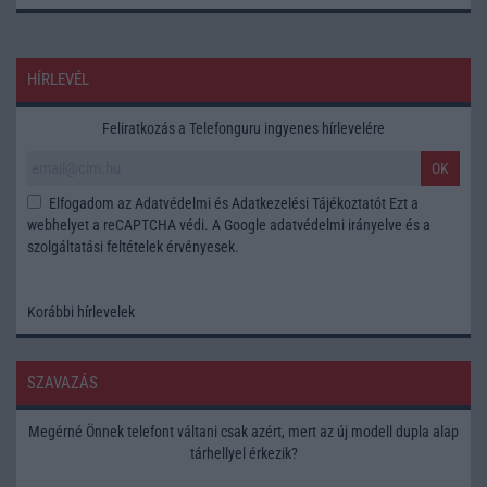
HÍRLEVÉL
Feliratkozás a Telefonguru ingyenes hírlevelére
OK
Elfogadom az
Adatvédelmi és Adatkezelési Tájékoztatót
Ezt a
webhelyet a reCAPTCHA védi. A Google
adatvédelmi irányelve
és a
szolgáltatási feltételek
érvényesek.
Korábbi hírlevelek
SZAVAZÁS
Megérné Önnek telefont váltani csak azért, mert az új modell dupla alap
tárhellyel érkezik?