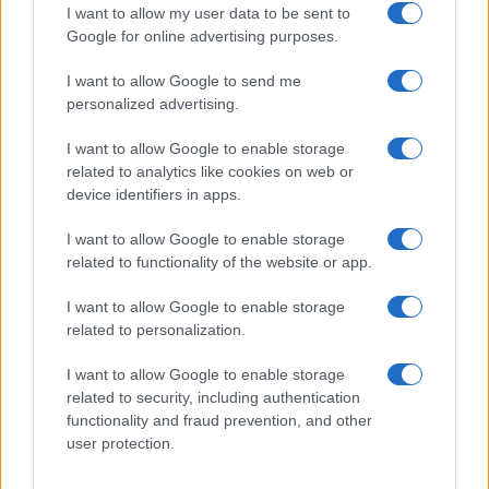
I want to allow my user data to be sent to
Google for online advertising purposes.
Ez a rejtett Samsung funkció teljesen
megváltoztatja a mobilhasználatot –
I want to allow Google to send me
sokan mégsem tudnak róla
personalized advertising.
2026.07.12
| Android Central
I want to allow Google to enable storage
Az Edge Panel az egyik leghasznosabb funkció, amely
related to analytics like cookies on web or
jelentősen felgyorsítja a mindennapi használatot,
miközben a Pixel telefonokból továbbra is hiányzik.
device identifiers in apps.
I want to allow Google to enable storage
related to functionality of the website or app.
I want to allow Google to enable storage
related to personalization.
KAPCSOLÓDÓ HÍREK
I want to allow Google to enable storage
A Samsung Galaxy Ring augusztusban jelenik meg
related to security, including authentication
korlátozott funkcionalitással
functionality and fraud prevention, and other
user protection.
A Samsung Galaxy Ring villogni is tud
A Samsung Galaxy Ring drágább lehet, mint amire