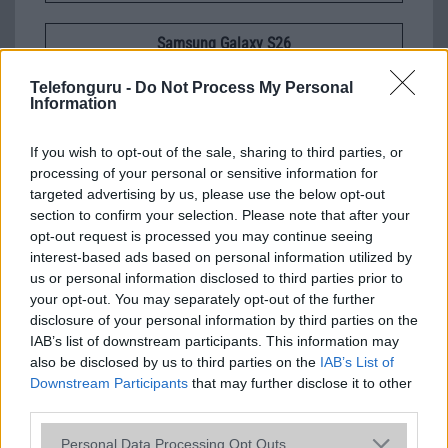
Samsung Galaxy S26
Telefonguru -
Do Not Process My Personal
Information
If you wish to opt-out of the sale, sharing to third parties, or
processing of your personal or sensitive information for
targeted advertising by us, please use the below opt-out
section to confirm your selection. Please note that after your
Nelly GSM
opt-out request is processed you may continue seeing
245.000 Ft (új)
interest-based ads based on personal information utilized by
us or personal information disclosed to third parties prior to
your opt-out. You may separately opt-out of the further
disclosure of your personal information by third parties on the
IAB’s list of downstream participants. This information may
also be disclosed by us to third parties on the
IAB’s List of
Számos népszerű Samsung Galaxy
Downstream Participants
that may further disclose it to other
készülék kimarad a One UI 9
third parties.
frissítésből – itt a lista az érintett
modellekről
Please note that this website/app uses one or more Google
Personal Data Processing Opt Outs