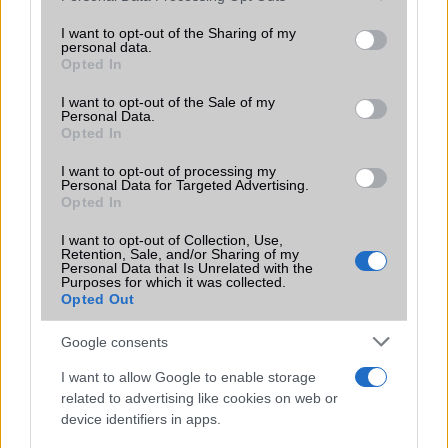
2026.06.30
| Phone Arena
services and may gather and store information including but
A One UI 9 érkezése új mesterséges intelligencia-
not limited to your visit or usage behaviour. You may click to
I want to opt-out of the Sharing of my
personal data.
funkciókat és továbbfejlesztett kezelőfelületet hoz,
grant or deny consent to Google and its third-party tags to
Opted In
azonban több korábbi csúcskategóriás és középkategóriás
use your data for below specified purposes in below Google
Galaxy készülék számára ez lesz az út vége.
consent section.
I want to opt-out of the Sale of my
Personal Data.
iPhone 18 bemutató dátum - ekkor
Opted In
rántja le a leplet az Apple az új
csúcsmobilokról
I want to opt-out of processing my
Personal Data for Targeted Advertising.
2026.06.29
| Phone Arena
Opted In
A szeptemberi eseményen az iPhone 18 Pro modellek
mellett a régóta pletykált hajlítható iPhone Ultra is
I want to opt-out of Collection, Use,
Retention, Sale, and/or Sharing of my
bemutatkozhat, miközben az áremelésekről szóló
Personal Data that Is Unrelated with the
találgatások továbbra is beárnyékolják a rajtot.
Purposes for which it was collected.
Opted Out
Az Android rejtett automatizmusai: hat
funkció, amely észrevétlenül könnyíti
Google consents
meg a mindennapokat
I want to allow Google to enable storage
2026.06.14
| Android Police
related to advertising like cookies on web or
Sok felhasználó külön alkalmazásokra esküszik, pedig az
device identifiers in apps.
Android már évek óta olyan intelligens funkciókat kínál,
amelyek maguktól dolgoznak a háttérben.