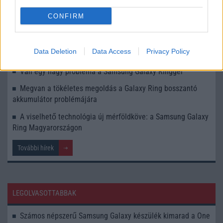
számítunk
CONFIRM
Így válaszd ki a megfelelő Galaxy Ring méretet!
Ne emelj súlyt a Samsung Galaxy Ring okosgyűrűvel az
Data Deletion
Data Access
Privacy Policy
ujjadon!
Van egy nagy probléma a Samsung Galaxy Ringgel
Megvan a tökéletes megoldás a Galaxy Ring bosszantó
akkumulátor problémájára
A viselhető technológia új mérföldköve: a Samsung Galaxy
Ring Magyarországon
További hírek
LEGOLVASOTTABBAK
Számos népszerű Samsung Galaxy készülék kimarad a One