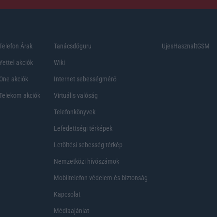
Telefon Árak
Tanácsdóguru
UjesHasznaltGSM
Yettel akciók
Wiki
One akciók
Internet sebességmérő
Telekom akciók
Virtuális valóság
Telefonkönyvek
Lefedettségi térképek
Letöltési sebesség térkép
Nemzetközi hívószámok
Mobiltelefon védelem és biztonság
Kapcsolat
Médiaajánlat