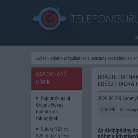
Főoldal
>
Hírek
>
Drágulhatnak a Samsung okostelefonok is? 
KAPCSOLÓDÓ
DRÁGULHATNAK 
HÍREK
EGÉSZ PIACRA 
Kaphatók az új
2026.06.29| Sammy
Google Nexus
Címkék:
Samsung G
mobilok és
táblagépek
Galaxy S25 és
Az AI-chiphiány é
S26: muszáj lesz
nőhet a következ