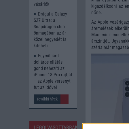
vásárlók
kigazdálkodni az em
nőne.
Drágul a Galaxy
S27 Ultra: a
Az Apple vezérigaz
Snapdragon chip
áremelések elkerülh
önmagában az ár
Mac mini modellek
közel negyedét is
árszintjét. Ugyanak
kiteheti
széria már magasab
Egymilliárd
dolláros ellátási
gond nehezíti az
iPhone 18 Pro rajtját
– az Apple versenyt
fut az idővel
További hírek
LEGOLVASOTTABBAK