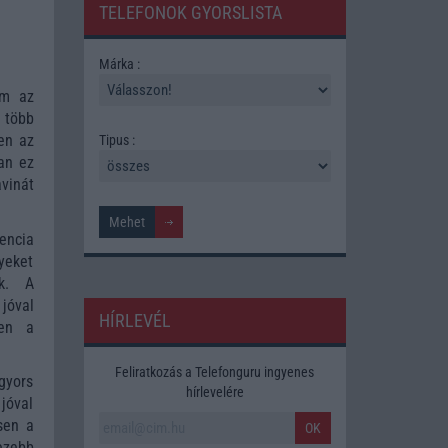
TELEFONOK GYORSLISTA
Márka :
em az
 több
en az
Tipus :
an ez
avinát
encia
yeket
ak. A
jóval
HÍRLEVÉL
ben a
Feliratkozás a Telefonguru ingyenes
gyors
hírlevelére
jóval
sen a
OK
ezebb