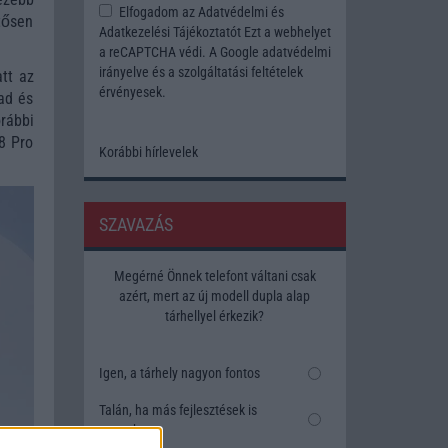
Elfogadom az
Adatvédelmi és
tősen
Adatkezelési Tájékoztatót
Ezt a webhelyet
a reCAPTCHA védi. A Google
adatvédelmi
irányelve
és a
szolgáltatási feltételek
tt az
érvényesek.
ad és
rábbi
18 Pro
Korábbi hírlevelek
SZAVAZÁS
Megérné Önnek telefont váltani csak
azért, mert az új modell dupla alap
tárhellyel érkezik?
Igen, a tárhely nagyon fontos
Talán, ha más fejlesztések is
vannak