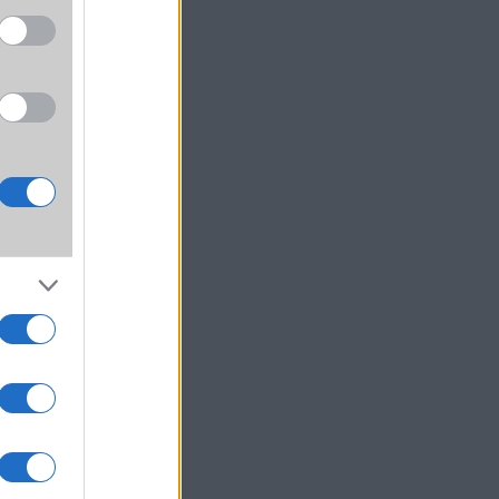
re és
chipek
tosan
apok