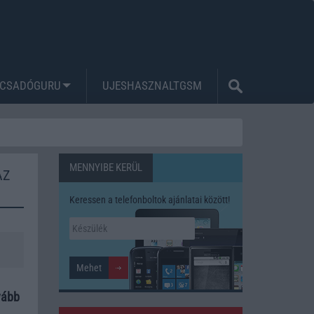
CSADÓGURU
UJESHASZNALTGSM
MENNYIBE KERÜL
AZ
Keressen a telefonboltok ajánlatai között!
vább