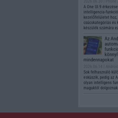
2026.06.30
| Phone
A One UI 9 érkezése
intelligencia-funkci
kezelőfelületet hoz
csúcskategóriás és 
készülék számára ez
Az Andr
automa
funkci
könnyí
mindennapokat
2026.06.14
| Androi
Sok felhasználó kül
esküszik, pedig az 
olyan intelligens fu
maguktól dolgoznak 