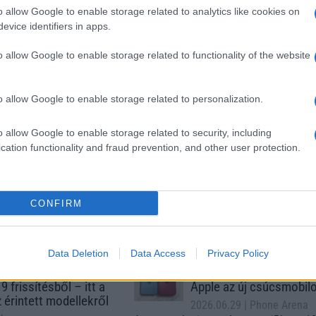
o allow Google to enable storage related to analytics like cookies on
 17 Pro
Apple iPhone 17 Pro
Apple iPhone 17 Pro
evice identifiers in apps.
o allow Google to enable storage related to functionality of the website
o allow Google to enable storage related to personalization.
o allow Google to enable storage related to security, including
cation functionality and fraud prevention, and other user protection.
GSM
Nyugati GSM
Euro Gsm
(új)
435.000 Ft (új)
447.000 Ft (új)
CONFIRM
Data Deletion
Data Access
Privacy Policy
s népszerű Samsung
iPhone 18 bemutató dát
 készülék kimarad a
ekkor rántja le a leplet 
9 frissítésből – itt a
Apple az új csúcsmobil
z érintett modellekről
2026.06.29
| Phone Arena