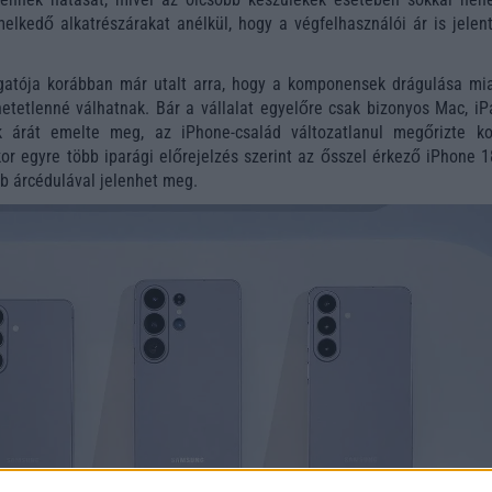
elkedő alkatrészárakat anélkül, hogy a végfelhasználói ár is jelen
gatója korábban már utalt arra, hogy a komponensek drágulása mia
etetlenné válhatnak. Bár a vállalat egyelőre csak bizonyos Mac, iP
 árát emelte meg, az iPhone-család változatlanul megőrizte ko
kor egyre több iparági előrejelzés szerint az ősszel érkező iPhone 
b árcédulával jelenhet meg.