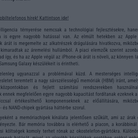
obiltelefonos hírek! Kattintson ide!
lligencia térnyerése nemcsak a technológiai fejlesztésekre, han
ra is egyre nagyobb hatással van. Az elmúlt hetekben az Apple
 árát is megemelte az alkatrészek drágulására hivatkozva, miközb
 kimaradtak az áremelési hullámból. A piaci elemzők szerint azonb
d így, és ha az Apple végül az iPhone-ok árát is növeli, az könnyen l
 Samsung Galaxy készülékeit is érintheti.
elenleg ugyanazzal a problémával küzd. A mesterséges intellig
resletet teremtett a nagy sávszélességű memóriák (HBM) iránt, amel
atközpontokban és fejlett számítási rendszerekben használn
 ennek megfelelően egyre nagyobb kapacitást fordítanak ezeknek a 
ccsal értékesíthető komponenseknek az előállítására, miköz
és NAND-chipek gyártása háttérbe szorul.
eként a memóriachipek kínálata jelentősen szűkült, ami az árak 
nyezte. Bár memória továbbra is elérhető a piacon, a korábbinál 
i költségek komoly terhet rónak az okostelefon-gyártókra. Különö
k ennek hatását, mivel az olcsóbb készülékek esetében sokkal neh