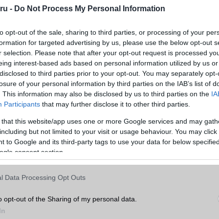
ru -
Do Not Process My Personal Information
to opt-out of the sale, sharing to third parties, or processing of your per
formation for targeted advertising by us, please use the below opt-out s
ban bekövetkezik, az a Samsung számára is fontos piaci jelzés leh
r selection. Please note that after your opt-out request is processed y
ta közvetlen versenytárs a prémium okostelefonok piacán, ezért az 
eing interest-based ads based on personal information utilized by us or
 gyakran hatással van a dél-koreai gyártó döntéseire is. Ha a legna
disclosed to third parties prior to your opt-out. You may separately opt-
 is magasabb árszintre lép, a Samsung számára is könnyebbé válhat 
losure of your personal information by third parties on the IAB’s list of
melése anélkül, hogy versenyhátrányba kerülne.
. This information may also be disclosed by us to third parties on the
IA
Participants
that may further disclose it to other third parties.
k ára egyébként már az idei generációnál is emelkedett több piac
ok szerint a nyár végén bemutatkozó új összehajtható modellek, vala
 that this website/app uses one or more Google services and may gath
Watch okosórák szintén magasabb áron érkezhetnek, mint elődei
including but not limited to your visit or usage behaviour. You may click 
rak miatt a gyártási költségek folyamatosan növekednek, ami 
 to Google and its third-party tags to use your data for below specifi
rak változatlan szinten tartását.
ogle consent section.
Galaxy S27 széria sem kerülheti el ezt a piaci környezetet. Mi
l Data Processing Opt Outs
ánti kereslet várhatóan még évekig magas marad, az elemző
gy a DRAM-árak rövid időn belül jelentősen csökkennének. Ez azt jel
o opt-out of the Sharing of my personal data.
nerációs csúcskészülékek gyártási költsége tovább emelkedhet.
In
kiemelni, hogy jelenleg sem a Samsung, sem az Apple nem jelente