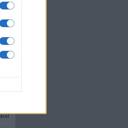
um -
az
okról