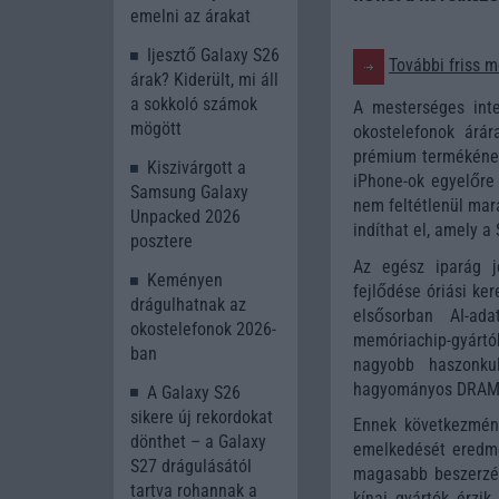
emelni az árakat
Ijesztő Galaxy S26
További friss m
árak? Kiderült, mi áll
a sokkoló számok
A mesterséges inte
mögött
okostelefonok árá
prémium termékének
Kiszivárgott a
iPhone-ok egyelőre
Samsung Galaxy
nem feltétlenül mara
Unpacked 2026
indíthat el, amely a
posztere
Az egész iparág j
Keményen
fejlődése óriási ke
drágulhatnak az
elsősorban AI-ad
okostelefonok 2026-
memóriachip-gyártók
ban
nagyobb haszonkul
hagyományos DRAM- 
A Galaxy S26
sikere új rekordokat
Ennek következmény
dönthet – a Galaxy
emelkedését eredmé
S27 drágulásától
magasabb beszerzés
tartva rohannak a
kínai gyártók érzi