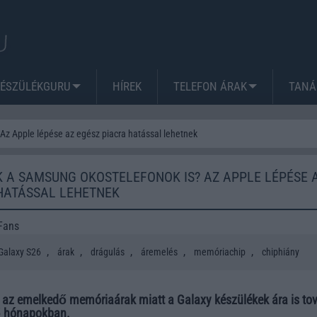
KÉSZÜLÉKGURU
HÍREK
TELEFON ÁRAK
TANÁ
Az Apple lépése az egész piacra hatással lehetnek
A SAMSUNG OKOSTELEFONOK IS? AZ APPLE LÉPÉSE 
HATÁSSAL LEHETNEK
Fans
,
,
,
,
,
alaxy S26
árak
drágulás
áremelés
memóriachip
chiphiány
s az emelkedő memóriaárak miatt a Galaxy készülékek ára is to
ő hónapokban.