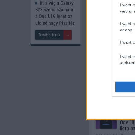
Itt a vég a Galaxy
I want t
S23 széria számára:
Apple iPhone
web or d
a One UI 9 lehet az
utolsó nagy frissítés
I want t
or app.
További hírek
I want t
I want t
authenti
Nyugati 
435.000 Ft 
Számo
Galaxy
One UI 
lista a