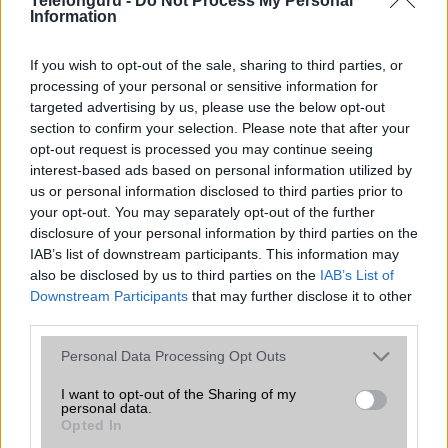
Telefonguru -
Do Not Process My Personal
Nelly GSM
Information
350.000 Ft (új)
If you wish to opt-out of the sale, sharing to third parties, or
processing of your personal or sensitive information for
targeted advertising by us, please use the below opt-out
section to confirm your selection. Please note that after your
Számos népszerű Samsung Galaxy
opt-out request is processed you may continue seeing
készülék kimarad a One UI 9
interest-based ads based on personal information utilized by
frissítésből – itt a lista az érintett
us or personal information disclosed to third parties prior to
modellekről
your opt-out. You may separately opt-out of the further
disclosure of your personal information by third parties on the
2026.06.30
| Phone Arena
IAB’s list of downstream participants. This information may
A One UI 9 érkezése új mesterséges intelligencia-
also be disclosed by us to third parties on the
IAB’s List of
funkciókat és továbbfejlesztett kezelőfelületet hoz,
Downstream Participants
that may further disclose it to other
azonban több korábbi csúcskategóriás és középkategóriás
third parties.
Galaxy készülék számára ez lesz az út vége.
Please note that this website/app uses one or more Google
Personal Data Processing Opt Outs
iPhone 18 bemutató dátum - ekkor
services and may gather and store information including but
rántja le a leplet az Apple az új
not limited to your visit or usage behaviour. You may click to
I want to opt-out of the Sharing of my
csúcsmobilokról
personal data.
grant or deny consent to Google and its third-party tags to
2026.06.29
| Phone Arena
Opted In
use your data for below specified purposes in below Google
A szeptemberi eseményen az iPhone 18 Pro modellek