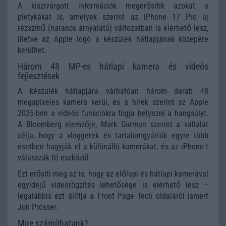
A kiszivárgott információk megerősítik azokat a
pletykákat is, amelyek szerint az iPhone 17 Pro új
rézszínű (narancs árnyalatú) változatban is elérhető lesz,
illetve az Apple logó a készülék hátlapjának közepére
kerülhet.
Három 48 MP-es hátlapi kamera és videós
fejlesztések
A készülék hátlapjára várhatóan három darab 48
megapixeles kamera kerül, és a hírek szerint az Apple
2025-ben a videós funkciókra fogja helyezni a hangsúlyt.
A Bloomberg elemzője, Mark Gurman szerint a vállalat
célja, hogy a vloggerek és tartalomgyártók egyre több
esetben hagyják el a különálló kamerákat, és az iPhone-t
válasszák fő eszközül.
Ezt erősíti meg az is, hogy az előlapi és hátlapi kamerával
egyidejű videórögzítés lehetősége is elérhető lesz –
legalábbis ezt állítja a Front Page Tech oldaláról ismert
Jon Prosser.
Mire számíthatunk?