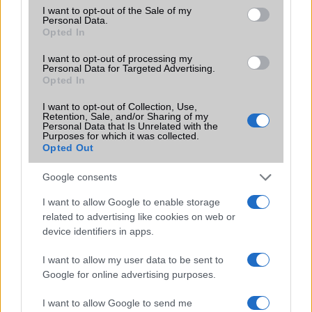
consent section.
I want to opt-out of the Sale of my
mellett a régóta pletykált hajlítható iPhone Ultra is
Personal Data.
bemutatkozhat, miközben az áremelésekről szóló
Opted In
találgatások továbbra is beárnyékolják a rajtot.
I want to opt-out of processing my
Az Android rejtett automatizmusai: hat
Personal Data for Targeted Advertising.
Opted In
funkció, amely észrevétlenül könnyíti
meg a mindennapokat
I want to opt-out of Collection, Use,
2026.06.14
| Android Police
Retention, Sale, and/or Sharing of my
Personal Data that Is Unrelated with the
Sok felhasználó külön alkalmazásokra esküszik, pedig az
Purposes for which it was collected.
Android már évek óta olyan intelligens funkciókat kínál,
Opted Out
amelyek maguktól dolgoznak a háttérben.
Google consents
Ez a rejtett Samsung funkció teljesen
I want to allow Google to enable storage
megváltoztatja a mobilhasználatot –
related to advertising like cookies on web or
sokan mégsem tudnak róla
device identifiers in apps.
2026.07.12
| Android Central
Az Edge Panel az egyik leghasznosabb funkció, amely
I want to allow my user data to be sent to
jelentősen felgyorsítja a mindennapi használatot,
Google for online advertising purposes.
miközben a Pixel telefonokból továbbra is hiányzik.
I want to allow Google to send me