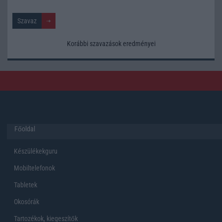
Korábbi szavazások eredményei
Főoldal
Készülékekguru
Mobiltelefonok
Tabletek
Okosórák
Tartozékok, kiegeszítők