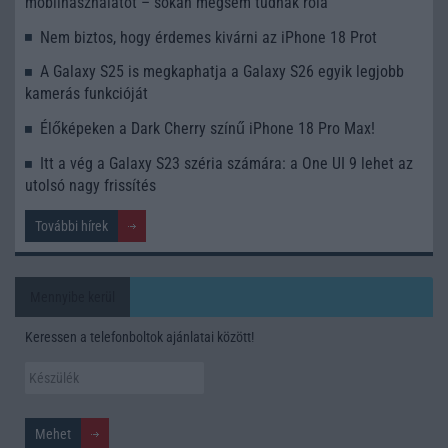
mobilhasználatot – sokan mégsem tudnak róla
Nem biztos, hogy érdemes kivárni az iPhone 18 Prot
A Galaxy S25 is megkaphatja a Galaxy S26 egyik legjobb
kamerás funkcióját
Élőképeken a Dark Cherry színű iPhone 18 Pro Max!
Itt a vég a Galaxy S23 széria számára: a One UI 9 lehet az
utolsó nagy frissítés
További hírek
Mennyibe kerül
Keressen a telefonboltok ajánlatai között!