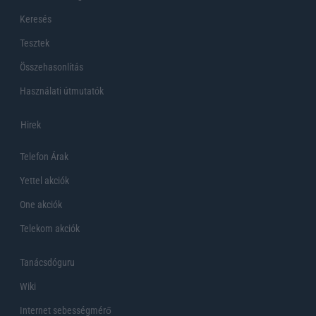
Keresés
Tesztek
Összehasonlítás
Használati útmutatók
Hirek
Telefon Árak
Yettel akciók
One akciók
Telekom akciók
Tanácsdóguru
Wiki
Internet sebességmérő