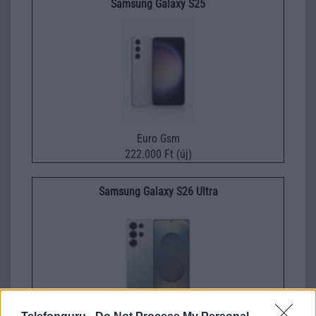
Samsung Galaxy S25
Euro Gsm
222.000 Ft (új)
Samsung Galaxy S26 Ultra