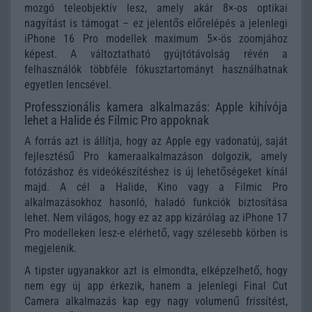
mozgó teleobjektív lesz, amely akár 8×-os optikai
nagyítást is támogat – ez jelentős előrelépés a jelenlegi
iPhone 16 Pro modellek maximum 5×-ös zoomjához
képest. A változtatható gyújtótávolság révén a
felhasználók többféle fókusztartományt használhatnak
egyetlen lencsével.
Professzionális kamera alkalmazás: Apple kihívója
lehet a Halide és Filmic Pro appoknak
A forrás azt is állítja, hogy az Apple egy vadonatúj, saját
fejlesztésű Pro kameraalkalmazáson dolgozik, amely
fotózáshoz és videókészítéshez is új lehetőségeket kínál
majd. A cél a Halide, Kino vagy a Filmic Pro
alkalmazásokhoz hasonló, haladó funkciók biztosítása
lehet. Nem világos, hogy ez az app kizárólag az iPhone 17
Pro modelleken lesz-e elérhető, vagy szélesebb körben is
megjelenik.
A tipster ugyanakkor azt is elmondta, elképzelhető, hogy
nem egy új app érkezik, hanem a jelenlegi Final Cut
Camera alkalmazás kap egy nagy volumenű frissítést,