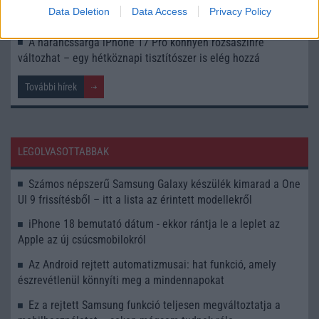
iPhone 17 Pro – 12 nagy újítás a szeptemberben
Data Deletion
Data Access
Privacy Policy
bemutatkozó csúcsmobilban
A narancssárga iPhone 17 Pro könnyen rózsaszínre
változhat – egy hétköznapi tisztítószer is elég hozzá
További hírek
LEGOLVASOTTABBAK
Számos népszerű Samsung Galaxy készülék kimarad a One
UI 9 frissítésből – itt a lista az érintett modellekről
iPhone 18 bemutató dátum - ekkor rántja le a leplet az
Apple az új csúcsmobilokról
Az Android rejtett automatizmusai: hat funkció, amely
észrevétlenül könnyíti meg a mindennapokat
Ez a rejtett Samsung funkció teljesen megváltoztatja a