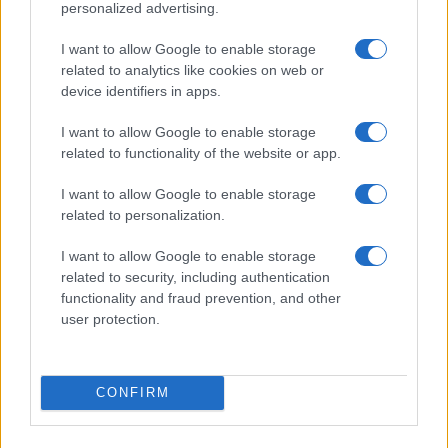
personalized advertising.
I want to allow Google to enable storage
related to analytics like cookies on web or
KAPCSOLÓDÓ HÍREK
device identifiers in apps.
iPhone 17 Pro – Ezekkel az új funkciókkal érkezik idén
I want to allow Google to enable storage
ősszel
related to functionality of the website or app.
Jön a sötétkék és réz iPhone 17 Pro (képekkel)
I want to allow Google to enable storage
related to personalization.
Az iPhone 17 Pro új kijelzőtechnológiája lehet a széria
nagy újítása
I want to allow Google to enable storage
related to security, including authentication
Kiszivárgott kép fedi fel az iPhone 17 Pro új színeit –
functionality and fraud prevention, and other
köztük a merész narancssárga árnyalatot
user protection.
iPhone 17 Pro újdonságok 2025 – Megjelenés,
specifikációk, kamerák, akkumulátor
Az új narancssárga iPhone 17 Pro feltűnő lesz, de nem
CONFIRM
azért, amire most gondolsz