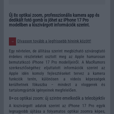
Új 8x optikai zoom, professzionális kamera app és
dedikált fotó gomb is jöhet az iPhone 17 Pro
modellben a kiszivárgott információk szerint.
Olvasson tovább a legfrissebb híreink között!
Egy névtelen, de állítása szerint megbízható szivárogtató
érdekes részleteket osztott meg az Apple hamarosan
bemutatkozó iPhone 17 Pro modelljeiről. A MacRumors
szerkesztőségéhez eljuttatott információk szerint az
Apple idén komoly fejlesztéseket tervez a kamera
funkciók terén, különösen a videós képességek
kerülhetnek fókuszba – mindezt a vloggerek és
tartalomgyártók igényeinek megfelelően.
8×-os optikai zoom: új szintre emelkedik a teleobjektív
A kiszivárgott adatok szerint az iPhone 17 Pro egyik
legnagyobb újítása a folyamatos optikai zoomra képes,