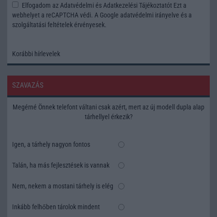
Elfogadom az
Adatvédelmi és Adatkezelési Tájékoztatót
Ezt a
webhelyet a reCAPTCHA védi. A Google
adatvédelmi irányelve
és a
szolgáltatási feltételek
érvényesek.
Korábbi hírlevelek
SZAVAZÁS
Megérné Önnek telefont váltani csak azért, mert az új modell dupla alap
tárhellyel érkezik?
Igen, a tárhely nagyon fontos
Talán, ha más fejlesztések is vannak
Nem, nekem a mostani tárhely is elég
Inkább felhőben tárolok mindent