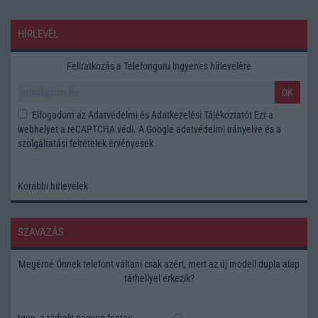
HÍRLEVÉL
Feliratkozás a Telefonguru ingyenes hírlevelére
OK
Elfogadom az
Adatvédelmi és Adatkezelési Tájékoztatót
Ezt a
webhelyet a reCAPTCHA védi. A Google
adatvédelmi irányelve
és a
szolgáltatási feltételek
érvényesek.
Korábbi hírlevelek
SZAVAZÁS
Megérné Önnek telefont váltani csak azért, mert az új modell dupla alap
tárhellyel érkezik?