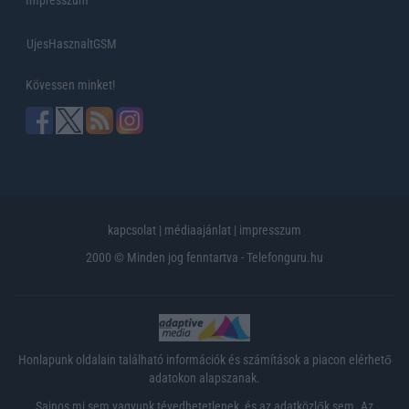
Impresszum
UjesHasznaltGSM
Kövessen minket!
kapcsolat
|
médiaajánlat
|
impresszum
2000 © Minden jog fenntartva - Telefonguru.hu
Honlapunk oldalain található információk és számítások a piacon elérhető
adatokon alapszanak.
Sajnos mi sem vagyunk tévedhetetlenek, és az adatközlők sem. Az