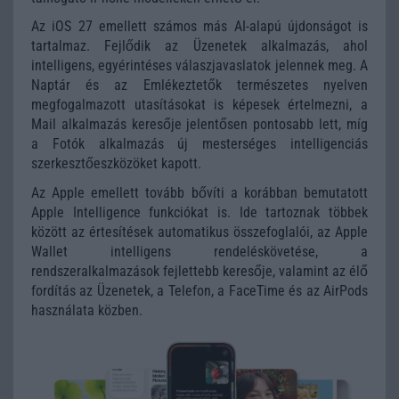
Az iOS 27 emellett számos más AI-alapú újdonságot is
tartalmaz. Fejlődik az Üzenetek alkalmazás, ahol
intelligens, egyérintéses válaszjavaslatok jelennek meg. A
Naptár és az Emlékeztetők természetes nyelven
megfogalmazott utasításokat is képesek értelmezni, a
Mail alkalmazás keresője jelentősen pontosabb lett, míg
a Fotók alkalmazás új mesterséges intelligenciás
szerkesztőeszközöket kapott.
Az Apple emellett tovább bővíti a korábban bemutatott
Apple Intelligence funkciókat is. Ide tartoznak többek
között az értesítések automatikus összefoglalói, az Apple
Wallet intelligens rendeléskövetése, a
rendszeralkalmazások fejlettebb keresője, valamint az élő
fordítás az Üzenetek, a Telefon, a FaceTime és az AirPods
használata közben.