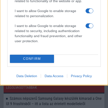
ösztönzi a felhasználókat
related to functionality of the website or app.
Meglepő korlátozás: az iPhone 17 sem kapja meg az iOS
I want to allow Google to enable storage
27 összes új AI-funkcióját
related to personalization.
Nem csak a mesterséges intelligencia miatt érdemes
I want to allow Google to enable storage
frissíteni – ezek az iOS 27 legjobb újdonságai
related to security, including authentication
functionality and fraud prevention, and other
Hatalmas megújulás jöhet az iPad mininél – OLED
user protection.
kijelzővel és új funkciókkal érkezhet
Végre ezt is tudja az iPhone naptára: elég leírni, mit
szeretnél
CONFIRM
További hírek
Data Deletion
Data Access
Privacy Policy
LEGOLVASOTTABBAK
Számos népszerű Samsung Galaxy készülék kimarad a One
UI 9 frissítésből – itt a lista az érintett modellekről