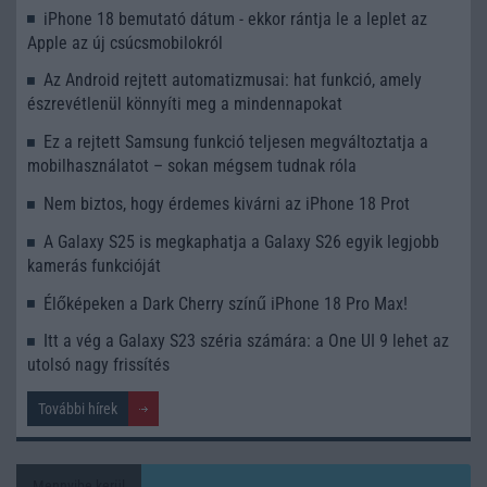
iPhone 18 bemutató dátum - ekkor rántja le a leplet az
Apple az új csúcsmobilokról
Az Android rejtett automatizmusai: hat funkció, amely
észrevétlenül könnyíti meg a mindennapokat
Ez a rejtett Samsung funkció teljesen megváltoztatja a
mobilhasználatot – sokan mégsem tudnak róla
Nem biztos, hogy érdemes kivárni az iPhone 18 Prot
A Galaxy S25 is megkaphatja a Galaxy S26 egyik legjobb
kamerás funkcióját
Élőképeken a Dark Cherry színű iPhone 18 Pro Max!
Itt a vég a Galaxy S23 széria számára: a One UI 9 lehet az
utolsó nagy frissítés
További hírek
Mennyibe kerül