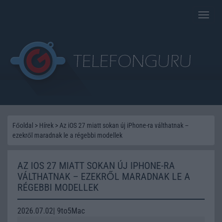
Toggle
naviga
Főoldal
>
Hírek
>
Az iOS 27 miatt sokan új iPhone-ra válthatnak –
ezekről maradnak le a régebbi modellek
AZ IOS 27 MIATT SOKAN ÚJ IPHONE-RA
VÁLTHATNAK – EZEKRŐL MARADNAK LE A
RÉGEBBI MODELLEK
2026.07.02| 9to5Mac