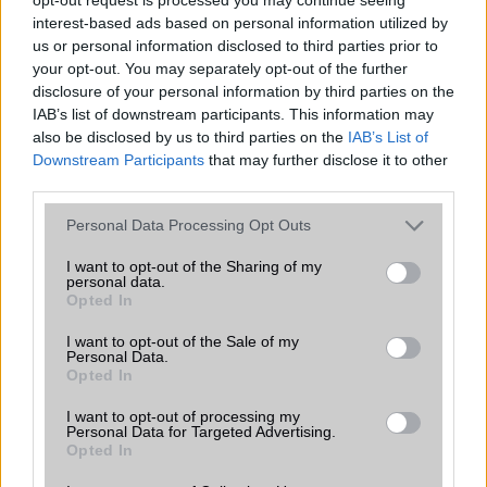
azonban több korábbi csúcskategóriás és középkategóriás
Galaxy készülék számára ez lesz az út vége.
interest-based ads based on personal information utilized by
us or personal information disclosed to third parties prior to
iPhone 18 bemutató dátum - ekkor
your opt-out. You may separately opt-out of the further
rántja le a leplet az Apple az új
disclosure of your personal information by third parties on the
csúcsmobilokról
IAB’s list of downstream participants. This information may
also be disclosed by us to third parties on the
IAB’s List of
2026.06.29
| Phone Arena
Downstream Participants
that may further disclose it to other
A szeptemberi eseményen az iPhone 18 Pro modellek
third parties.
mellett a régóta pletykált hajlítható iPhone Ultra is
bemutatkozhat, miközben az áremelésekről szóló
Please note that this website/app uses one or more Google
Personal Data Processing Opt Outs
találgatások továbbra is beárnyékolják a rajtot.
services and may gather and store information including but
not limited to your visit or usage behaviour. You may click to
I want to opt-out of the Sharing of my
Az Android rejtett automatizmusai: hat
personal data.
grant or deny consent to Google and its third-party tags to
funkció, amely észrevétlenül könnyíti
Opted In
use your data for below specified purposes in below Google
meg a mindennapokat
consent section.
I want to opt-out of the Sale of my
2026.06.14
| Android Police
Personal Data.
Sok felhasználó külön alkalmazásokra esküszik, pedig az
Opted In
Android már évek óta olyan intelligens funkciókat kínál,
amelyek maguktól dolgoznak a háttérben.
I want to opt-out of processing my
Personal Data for Targeted Advertising.
Opted In
Ez a rejtett Samsung funkció teljesen