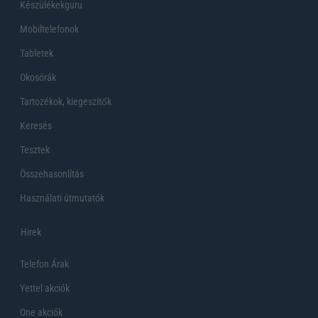
Készülékekguru
Mobiltelefonok
Tabletek
Okosórák
Tartozékok, kiegeszítők
Keresés
Tesztek
Összehasonlítás
Használati útmutatók
Hirek
Telefon Árak
Yettel akciók
One akciók