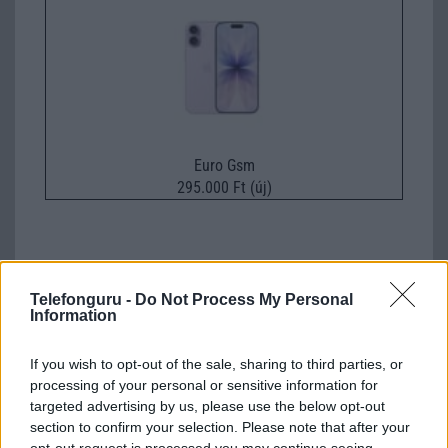
Euro Gsm
295.000 Ft (új)
Telefonguru -
Számos népszerű Samsung Galaxy
Do Not Process My Personal
Information
készülék kimarad a One UI 9
frissítésből – itt a lista az érintett
modellekről
If you wish to opt-out of the sale, sharing to third parties, or
processing of your personal or sensitive information for
2026.06.30
| Phone Arena
targeted advertising by us, please use the below opt-out
A One UI 9 érkezése új mesterséges intelligencia-
section to confirm your selection. Please note that after your
funkciókat és továbbfejlesztett kezelőfelületet hoz,
opt-out request is processed you may continue seeing