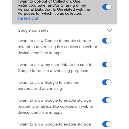
megváltoztatja a mobilhasználatot –
I want to opt-out of Collection, Use,
Retention, Sale, and/or Sharing of my
sokan mégsem tudnak róla
Personal Data that Is Unrelated with the
Purposes for which it was collected.
2026.07.12
| Android Central
Opted Out
Az Edge Panel az egyik leghasznosabb funkció, amely
jelentősen felgyorsítja a mindennapi használatot,
Google consents
miközben a Pixel telefonokból továbbra is hiányzik.
I want to allow Google to enable storage
related to advertising like cookies on web or
device identifiers in apps.
I want to allow my user data to be sent to
KAPCSOLÓDÓ HÍREK
Google for online advertising purposes.
Az Apple intelligencia új szintre emeli az értesítéseket
I want to allow Google to send me
personalized advertising.
Új Siri: Apple végre közelebb lehet a valóban intelligens
asszisztenshez – de marad az óvatos szkepticizmus
I want to allow Google to enable storage
related to analytics like cookies on web or
iOS 27 kiszivárgott újdonságai: három mesterséges
device identifiers in apps.
intelligencia funkció, ami mindent megváltoztathat
Az iOS 27 lehet az a frissítés, ami végre iPhone-cserére
I want to allow Google to enable storage