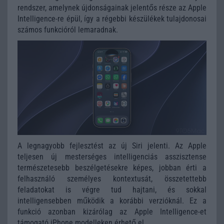
rendszer, amelynek újdonságainak jelentős része az Apple
Intelligence-re épül, így a régebbi készülékek tulajdonosai
számos funkcióról lemaradnak.
A legnagyobb fejlesztést az új Siri jelenti. Az Apple
teljesen új mesterséges intelligenciás asszisztense
természetesebb beszélgetésekre képes, jobban érti a
felhasználó személyes kontextusát, összetettebb
feladatokat is végre tud hajtani, és sokkal
intelligensebben működik a korábbi verzióknál. Ez a
funkció azonban kizárólag az Apple Intelligence-et
támogató iPhone modelleken érhető el.