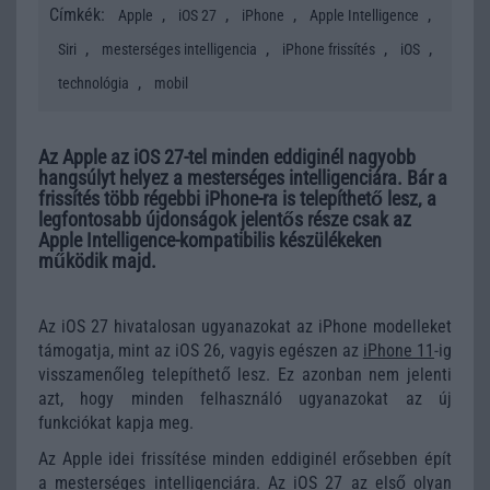
Címkék:
,
,
,
,
Apple
iOS 27
iPhone
Apple Intelligence
,
,
,
,
Siri
mesterséges intelligencia
iPhone frissítés
iOS
,
technológia
mobil
Az Apple az iOS 27-tel minden eddiginél nagyobb
hangsúlyt helyez a mesterséges intelligenciára. Bár a
frissítés több régebbi iPhone-ra is telepíthető lesz, a
legfontosabb újdonságok jelentős része csak az
Apple Intelligence-kompatibilis készülékeken
működik majd.
Az iOS 27 hivatalosan ugyanazokat az iPhone modelleket
támogatja, mint az iOS 26, vagyis egészen az
iPhone 11
-ig
visszamenőleg telepíthető lesz. Ez azonban nem jelenti
azt, hogy minden felhasználó ugyanazokat az új
funkciókat kapja meg.
Az Apple idei frissítése minden eddiginél erősebben épít
a mesterséges intelligenciára. Az iOS 27 az első olyan