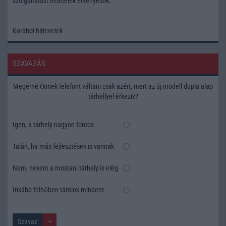
szolgáltatási feltételek
érvényesek.
Korábbi hírlevelek
SZAVAZÁS
Megérné Önnek telefont váltani csak azért, mert az új modell dupla alap
tárhellyel érkezik?
Igen, a tárhely nagyon fontos
Talán, ha más fejlesztések is vannak
Nem, nekem a mostani tárhely is elég
Inkább felhőben tárolok mindent