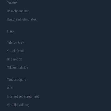
Tesztek
Összehasonlítás
Használati útmutatók
Hirek
Telefon Árak
Yettel akciók
One akciók
Telekom akciók
Tanácsdóguru
Wiki
Internet sebességmérő
Virtuális valóság