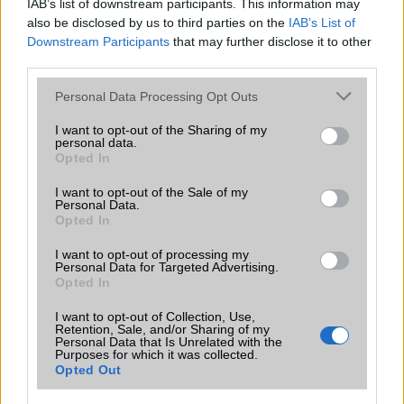
IAB’s list of downstream participants. This information may
also be disclosed by us to third parties on the
IAB’s List of
Downstream Participants
that may further disclose it to other
third parties.
Számos népszerű Samsung Galaxy
készülék kimarad a One UI 9
Please note that this website/app uses one or more Google
Personal Data Processing Opt Outs
frissítésből – itt a lista az érintett
services and may gather and store information including but
modellekről
not limited to your visit or usage behaviour. You may click to
I want to opt-out of the Sharing of my
personal data.
2026.06.30
| Phone Arena
grant or deny consent to Google and its third-party tags to
Opted In
A One UI 9 érkezése új mesterséges intelligencia-
use your data for below specified purposes in below Google
funkciókat és továbbfejlesztett kezelőfelületet hoz,
consent section.
I want to opt-out of the Sale of my
azonban több korábbi csúcskategóriás és középkategóriás
Personal Data.
Opted In
Galaxy készülék számára ez lesz az út vége.
I want to opt-out of processing my
iPhone 18 bemutató dátum - ekkor
Personal Data for Targeted Advertising.
rántja le a leplet az Apple az új
Opted In
csúcsmobilokról
I want to opt-out of Collection, Use,
2026.06.29
| Phone Arena
Retention, Sale, and/or Sharing of my
A szeptemberi eseményen az iPhone 18 Pro modellek
Personal Data that Is Unrelated with the
mellett a régóta pletykált hajlítható iPhone Ultra is
Purposes for which it was collected.
Opted Out
bemutatkozhat, miközben az áremelésekről szóló
találgatások továbbra is beárnyékolják a rajtot.