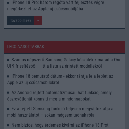
iPhone 18 Pro: három régóta várt fejlesztés végre
megérkezhet az Apple új csúcsmobiljába
További hírek
LEGOLVASOTTABBAK
Számos népszerű Samsung Galaxy készülék kimarad a One
UI 9 frissítésből – itt a lista az érintett modellekről
iPhone 18 bemutató dátum - ekkor rántja le a leplet az
Apple az új csúcsmobilokról
Az Android rejtett automatizmusai: hat funkció, amely
észrevétlenül könnyíti meg a mindennapokat
Ez a rejtett Samsung funkció teljesen megváltoztatja a
mobilhasználatot – sokan mégsem tudnak róla
Nem biztos, hogy érdemes kivárni az iPhone 18 Prot