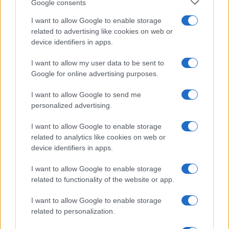
Google consents
Az Android rejtett automatizmusai: hat
I want to allow Google to enable storage
funkció, amely észrevétlenül könnyíti
related to advertising like cookies on web or
meg a mindennapokat
device identifiers in apps.
2026.06.14
| Android Police
Sok felhasználó külön alkalmazásokra esküszik, pedig az
I want to allow my user data to be sent to
Android már évek óta olyan intelligens funkciókat kínál,
Google for online advertising purposes.
amelyek maguktól dolgoznak a háttérben.
I want to allow Google to send me
Ez a rejtett Samsung funkció teljesen
personalized advertising.
megváltoztatja a mobilhasználatot –
sokan mégsem tudnak róla
I want to allow Google to enable storage
related to analytics like cookies on web or
2026.07.12
| Android Central
device identifiers in apps.
Az Edge Panel az egyik leghasznosabb funkció, amely
jelentősen felgyorsítja a mindennapi használatot,
I want to allow Google to enable storage
miközben a Pixel telefonokból továbbra is hiányzik.
related to functionality of the website or app.
I want to allow Google to enable storage
related to personalization.