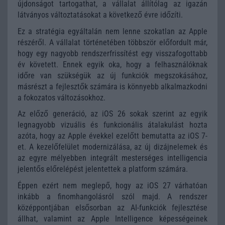
újdonságot tartogathat, a vállalat állítólag az igazán
látványos változtatásokat a következő évre időzíti.
Ez a stratégia egyáltalán nem lenne szokatlan az Apple
részéről. A vállalat történetében többször előfordult már,
hogy egy nagyobb rendszerfrissítést egy visszafogottabb
év követett. Ennek egyik oka, hogy a felhasználóknak
időre van szükségük az új funkciók megszokásához,
másrészt a fejlesztők számára is könnyebb alkalmazkodni
a fokozatos változásokhoz.
Az előző generáció, az iOS 26 sokak szerint az egyik
legnagyobb vizuális és funkcionális átalakulást hozta
azóta, hogy az Apple évekkel ezelőtt bemutatta az iOS 7-
et. A kezelőfelület modernizálása, az új dizájnelemek és
az egyre mélyebben integrált mesterséges intelligencia
jelentős előrelépést jelentettek a platform számára.
Éppen ezért nem meglepő, hogy az iOS 27 várhatóan
inkább a finomhangolásról szól majd. A rendszer
középpontjában elsősorban az AI-funkciók fejlesztése
állhat, valamint az Apple Intelligence képességeinek