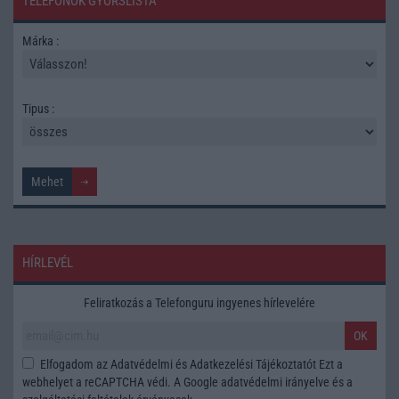
TELEFONOK GYORSLISTA
Márka :
Tipus :
HÍRLEVÉL
Feliratkozás a Telefonguru ingyenes hírlevelére
OK
Elfogadom az
Adatvédelmi és Adatkezelési Tájékoztatót
Ezt a
webhelyet a reCAPTCHA védi. A Google
adatvédelmi irányelve
és a