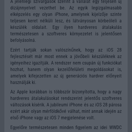
A jelenlegi szivárgások szerint a vállalat egy teljesen új
dizájnnyelvet vezethet be. Az egyik legizgalmasabb
elképzelés egy olyan iPhone, amelynek kijelzője szinte
teljesen keret nélküli lesz, és látványosan körbeöleli a
készülék oldalait. Egy ilyen hardveres átalakulás
természetesen a szoftveres környezetet is jelentősen
befolyásolná.
Ezért tartják sokan valószínűnek, hogy az iOS 28
fejlesztését már most ennek a jövőbeli készüléknek az
igényeihez igazítják. A rendszer nem csupán új funkciókat
hozhat, hanem olyan kezelőfelületi megoldásokat is,
amelyek kifejezetten az új generációs hardver előnyeit
használják ki.
Az Apple korábban is többször bizonyította, hogy a nagy
hardveres átalakulásokat rendszerint jelentős szoftveres
változások kísérik. A jubileumi iPhone és az iOS 28 párosa
ezért akár olyan mérföldkővé válhat, mint annak idején az
első iPhone vagy az iOS 7 megjelenése volt.
Egyelőre természetesen minden figyelem az idei WWDC