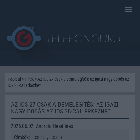
Toggle
naviga
Főoldal
>
Hírek
>
Az iOS 27 csak a bemelegítés: az igazi nagy dobás az
iOS 28-cal érkezhet
AZ IOS 27 CSAK A BEMELEGÍTÉS: AZ IGAZI
NAGY DOBÁS AZ IOS 28-CAL ÉRKEZHET
2026.06.02| Android Headlines
Címkék:
,
iOS 27
iOS 28