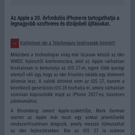
Az Apple a 20. évfordulós iPhone-ra tartogathatja a
legnagyobb szoftveres és dizájnbeli újításokat.
Kattintson ide a Telefonguru legfrissebb híreiért!
Miközben a technológiai világ már lázasan készül az idei
WWDC fejlesztői konferenciára, ahol az Apple várhatóan
hivatalosan is bemutatja az iOS 27-et, egyre több iparági
elemző véli úgy, hogy az idei frissítés inkább egy átmeneti
állomás lesz. A valódi áttörést nem az iOS 27, hanem a
következő generációs iOS 28 hozhatja el, amely várhatóan
szorosan kapcsolódik majd az iPhone 2027-es, húszéves
jubileumához.
A Bloomberg ismert Apple-szakértője, Mark Gurman
szerint az Apple már most egy sokkal jelentősebb
rendszerfrissítésen dolgozik, amely messze túlmutathat
az idei fejlesztéseken. Bár az iOS 27 is számos