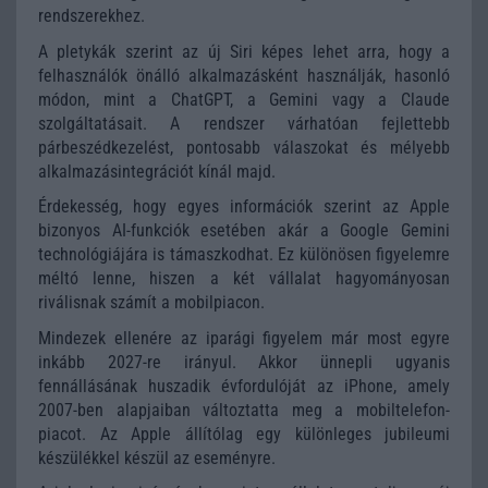
rendszerekhez.
A pletykák szerint az új Siri képes lehet arra, hogy a
felhasználók önálló alkalmazásként használják, hasonló
módon, mint a ChatGPT, a Gemini vagy a Claude
szolgáltatásait. A rendszer várhatóan fejlettebb
párbeszédkezelést, pontosabb válaszokat és mélyebb
alkalmazásintegrációt kínál majd.
Érdekesség, hogy egyes információk szerint az Apple
bizonyos AI-funkciók esetében akár a Google Gemini
technológiájára is támaszkodhat. Ez különösen figyelemre
méltó lenne, hiszen a két vállalat hagyományosan
riválisnak számít a mobilpiacon.
Mindezek ellenére az iparági figyelem már most egyre
inkább 2027-re irányul. Akkor ünnepli ugyanis
fennállásának huszadik évfordulóját az iPhone, amely
2007-ben alapjaiban változtatta meg a mobiltelefon-
piacot. Az Apple állítólag egy különleges jubileumi
készülékkel készül az eseményre.