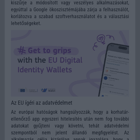
kiszűrje a módosított vagy veszélyes alkalmazásokat,
egyúttal a Google ökoszisztémájába zárja a felhasználót,
korlátozva a szabad szoftverhasználatot és a választási
lehetőségeket.
Az EU ígéri az adatvédelmet
Az európai hatóságok hangsúlyozzák, hogy a korhatár-
ellenőrző app egyszeri hitelesítés után nem fog további
adatokat gyűjteni vagy követni, tehát adatvédelmi
szempontból nem jelent állandó megfigyelést. Az
alkalmazás célja kizárólag annak igazolása, hogy a