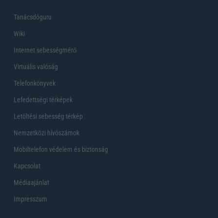
Tanácsdóguru
Wiki
Internet sebességmérő
Virtuális valóság
Telefonkönyvek
Lefedettségi térképek
Letöltési sebesség térkép
Nemzetközi hívószámok
Mobiltelefon védelem és biztonság
Kapcsolat
Médiaajánlat
Impresszum