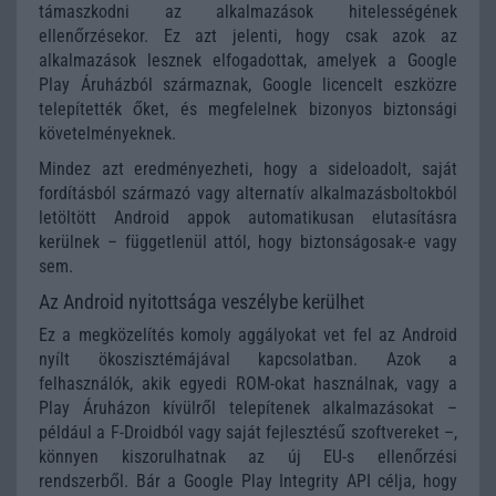
támaszkodni az alkalmazások hitelességének
ellenőrzésekor. Ez azt jelenti, hogy csak azok az
alkalmazások lesznek elfogadottak, amelyek a Google
Play Áruházból származnak, Google licencelt eszközre
telepítették őket, és megfelelnek bizonyos biztonsági
követelményeknek.
Mindez azt eredményezheti, hogy a sideloadolt, saját
fordításból származó vagy alternatív alkalmazásboltokból
letöltött Android appok automatikusan elutasításra
kerülnek – függetlenül attól, hogy biztonságosak-e vagy
sem.
Az Android nyitottsága veszélybe kerülhet
Ez a megközelítés komoly aggályokat vet fel az Android
nyílt ökoszisztémájával kapcsolatban. Azok a
felhasználók, akik egyedi ROM-okat használnak, vagy a
Play Áruházon kívülről telepítenek alkalmazásokat –
például a F-Droidból vagy saját fejlesztésű szoftvereket –,
könnyen kiszorulhatnak az új EU-s ellenőrzési
rendszerből. Bár a Google Play Integrity API célja, hogy