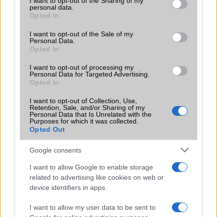
not limited to your visit or usage behaviour. You may click to
I want to opt-out of the Sharing of my
azonban több korábbi csúcskategóriás és középkategóriás
personal data.
grant or deny consent to Google and its third-party tags to
Galaxy készülék számára ez lesz az út vége.
Opted In
use your data for below specified purposes in below Google
iPhone 18 bemutató dátum - ekkor
consent section.
I want to opt-out of the Sale of my
rántja le a leplet az Apple az új
Personal Data.
Opted In
csúcsmobilokról
2026.06.29
| Phone Arena
I want to opt-out of processing my
A szeptemberi eseményen az iPhone 18 Pro modellek
Personal Data for Targeted Advertising.
Opted In
mellett a régóta pletykált hajlítható iPhone Ultra is
bemutatkozhat, miközben az áremelésekről szóló
I want to opt-out of Collection, Use,
találgatások továbbra is beárnyékolják a rajtot.
Retention, Sale, and/or Sharing of my
Personal Data that Is Unrelated with the
Purposes for which it was collected.
Az Android rejtett automatizmusai: hat
Opted Out
funkció, amely észrevétlenül könnyíti
meg a mindennapokat
Google consents
2026.06.14
| Android Police
Sok felhasználó külön alkalmazásokra esküszik, pedig az
I want to allow Google to enable storage
Android már évek óta olyan intelligens funkciókat kínál,
related to advertising like cookies on web or
amelyek maguktól dolgoznak a háttérben.
device identifiers in apps.
I want to allow my user data to be sent to
Google Maps vs. Waze: A két