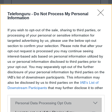
Telefonguru -
Do Not Process My Personal
Information
If you wish to opt-out of the sale, sharing to third parties, or
processing of your personal or sensitive information for
targeted advertising by us, please use the below opt-out
Euro Gsm
section to confirm your selection. Please note that after your
272.000 Ft (új)
opt-out request is processed you may continue seeing
interest-based ads based on personal information utilized by
us or personal information disclosed to third parties prior to
your opt-out. You may separately opt-out of the further
disclosure of your personal information by third parties on the
Számos népszerű Samsung Galaxy
IAB’s list of downstream participants. This information may
készülék kimarad a One UI 9
also be disclosed by us to third parties on the
IAB’s List of
frissítésből – itt a lista az érintett
Downstream Participants
that may further disclose it to other
modellekről
third parties.
2026.06.30
| Phone Arena
Please note that this website/app uses one or more Google
Personal Data Processing Opt Outs
A One UI 9 érkezése új mesterséges intelligencia-
services and may gather and store information including but
funkciókat és továbbfejlesztett kezelőfelületet hoz,