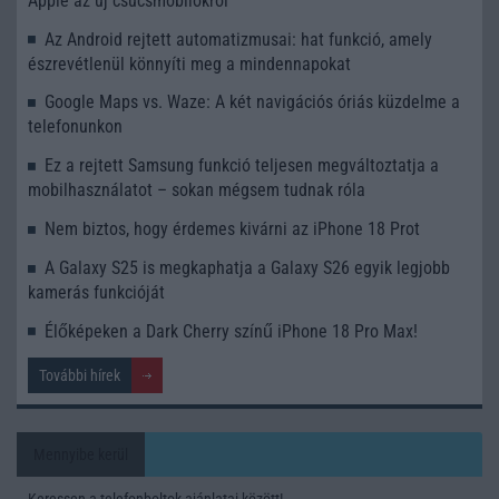
Apple az új csúcsmobilokról
Az Android rejtett automatizmusai: hat funkció, amely
észrevétlenül könnyíti meg a mindennapokat
Google Maps vs. Waze: A két navigációs óriás küzdelme a
telefonunkon
Ez a rejtett Samsung funkció teljesen megváltoztatja a
mobilhasználatot – sokan mégsem tudnak róla
Nem biztos, hogy érdemes kivárni az iPhone 18 Prot
A Galaxy S25 is megkaphatja a Galaxy S26 egyik legjobb
kamerás funkcióját
Élőképeken a Dark Cherry színű iPhone 18 Pro Max!
További hírek
Mennyibe kerül