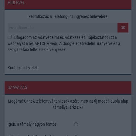
HÍRLEVÉL
Feliratkozás a Telefonguru ingyenes hírlevelére
OK
Elfogadom az
Adatvédelmi és Adatkezelési Tájékoztatót
Ezt a
webhelyet a reCAPTCHA védi. A Google
adatvédelmi irányelve
és a
szolgáltatási feltételek
érvényesek.
Korábbi hírlevelek
SZAVAZÁS
Megérné Önnek telefont váltani csak azért, mert az új modell dupla alap
tárhellyel érkezik?
Igen, a tárhely nagyon fontos