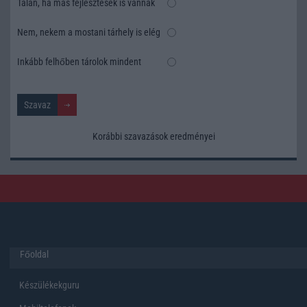
Talán, ha más fejlesztések is vannak
Nem, nekem a mostani tárhely is elég
Inkább felhőben tárolok mindent
Korábbi szavazások eredményei
Főoldal
Készülékekguru