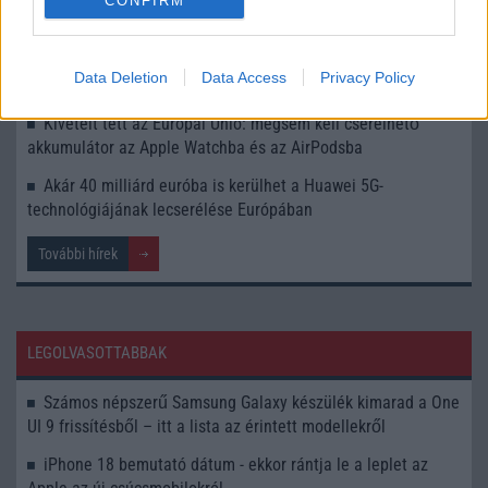
Pontosított az Apple, ennyi időt ad az EU-n kívüli
CONFIRM
tartózkodásra
Szigoríthatja a közösségi média használatát az Európai
Data Deletion
Data Access
Privacy Policy
Unió: új szabályok jöhetnek a gyermekek védelmében
Kivételt tett az Európai Unió: mégsem kell cserélhető
akkumulátor az Apple Watchba és az AirPodsba
Akár 40 milliárd euróba is kerülhet a Huawei 5G-
technológiájának lecserélése Európában
További hírek
LEGOLVASOTTABBAK
Számos népszerű Samsung Galaxy készülék kimarad a One
UI 9 frissítésből – itt a lista az érintett modellekről
iPhone 18 bemutató dátum - ekkor rántja le a leplet az