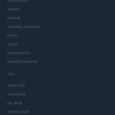
Mobiltelefonok
Tabletek
Okosórák
Tartozékok, kiegeszítők
Keresés
Tesztek
Összehasonlítás
Használati útmutatók
Hirek
Telefon Árak
Yettel akciók
One akciók
Telekom akciók