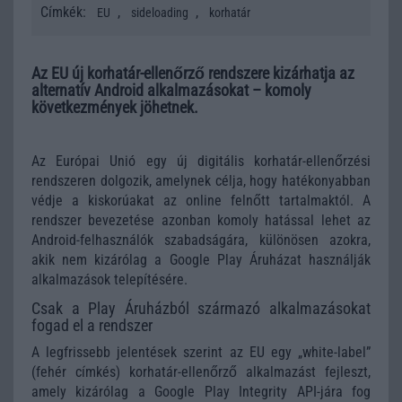
Címkék:
,
,
EU
sideloading
korhatár
Az EU új korhatár-ellenőrző rendszere kizárhatja az
alternatív Android alkalmazásokat – komoly
következmények jöhetnek.
Az Európai Unió egy új digitális korhatár-ellenőrzési
rendszeren dolgozik, amelynek célja, hogy hatékonyabban
védje a kiskorúakat az online felnőtt tartalmaktól. A
rendszer bevezetése azonban komoly hatással lehet az
Android-felhasználók szabadságára, különösen azokra,
akik nem kizárólag a Google Play Áruházat használják
alkalmazások telepítésére.
Csak a Play Áruházból származó alkalmazásokat
fogad el a rendszer
A legfrissebb jelentések szerint az EU egy „white-label”
(fehér címkés) korhatár-ellenőrző alkalmazást fejleszt,
amely kizárólag a Google Play Integrity API-jára fog