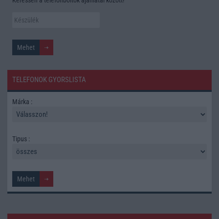
Keressen a telefonboltok ajánlatai között!
TELEFONOK GYORSLISTA
Márka :
Tipus :