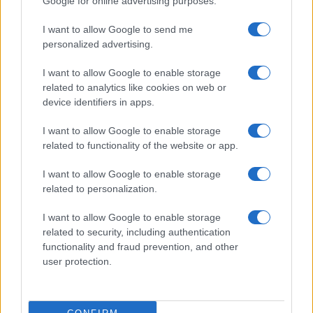
Google for online advertising purposes.
navigációs óriás küzdelme a
telefonunkon
I want to allow Google to send me
2026.08.09
| Android Police
personalized advertising.
Bár a Google mindkét alkalmazást birtokolja, még mindig
nyomós okunk van mindkettőt feltelepíteni.
I want to allow Google to enable storage
related to analytics like cookies on web or
device identifiers in apps.
I want to allow Google to enable storage
related to functionality of the website or app.
KAPCSOLÓDÓ HÍREK
I want to allow Google to enable storage
related to personalization.
Az EU-nak már az Apple App Store-ral is baja van
I want to allow Google to enable storage
Az iOS 17 sideloading csak Európában lesz elérhető
related to security, including authentication
functionality and fraud prevention, and other
A Facebookról tölthetünk majd le appokat az EU-ban
user protection.
Az Apple szerint „nagy félreértés” van az iPhone-ok
sideloadingjával kapcsolatban