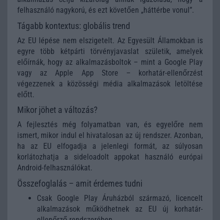
felhasználó nagykorú, és ezt követően „háttérbe vonul”.
Tágabb kontextus: globális trend
Az EU lépése nem elszigetelt. Az Egyesült Államokban is
egyre több kétpárti törvényjavaslat születik, amelyek
előírnák, hogy az alkalmazásboltok – mint a Google Play
vagy az Apple App Store – korhatár-ellenőrzést
végezzenek a közösségi média alkalmazások letöltése
előtt.
Mikor jöhet a változás?
A fejlesztés még folyamatban van, és egyelőre nem
ismert, mikor indul el hivatalosan az új rendszer. Azonban,
ha az EU elfogadja a jelenlegi formát, az súlyosan
korlátozhatja a sideloadolt appokat használó európai
Android-felhasználókat.
Összefoglalás – amit érdemes tudni
Csak Google Play Áruházból származó, licencelt
alkalmazások működhetnek az EU új korhatár-
ellenőrző rendszerében.