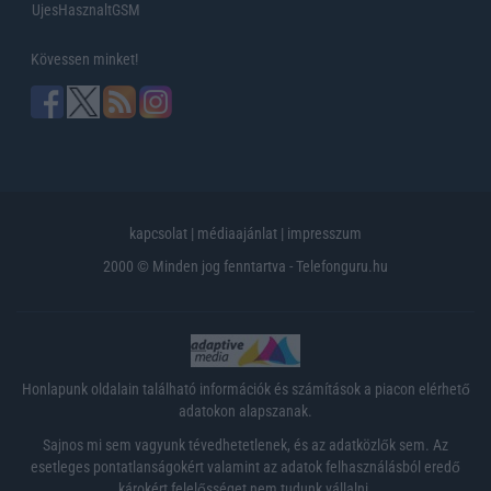
UjesHasznaltGSM
Kövessen minket!
kapcsolat
|
médiaajánlat
|
impresszum
2000 © Minden jog fenntartva - Telefonguru.hu
Honlapunk oldalain található információk és számítások a piacon elérhető
adatokon alapszanak.
Sajnos mi sem vagyunk tévedhetetlenek, és az adatközlők sem. Az
esetleges pontatlanságokért valamint az adatok felhasználásból eredő
károkért felelősséget nem tudunk vállalni.