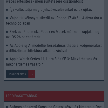
webes értesítések megszüntetésére összpontosít
Így változtatja meg a jelszókezelésünket ez az újítás
Vajon túl vékonyra sikerül az iPhone 17 Air? – A divat ára a
technológiában
Ezek az iPhone-ok, iPadek és Macek már nem kapják meg
az iOS 26-ot és társait
Az Apple új AI modellje forradalmasíthatja a kódgenerálást
a diffúziós architektúra alkalmazásával
Apple Watch Series 11, Ultra 3 és SE 3: Mit várhatunk és
mikor érdemes vásárolni
További hírek
LEGOLVASOTTABBAK
Számos népszerű Samsung Galaxy készülék kimarad a One