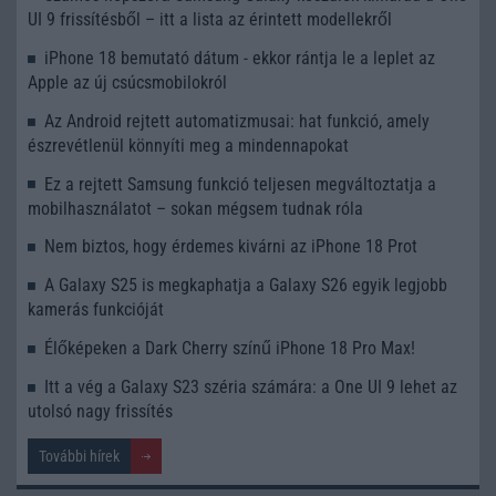
UI 9 frissítésből – itt a lista az érintett modellekről
iPhone 18 bemutató dátum - ekkor rántja le a leplet az
Apple az új csúcsmobilokról
Az Android rejtett automatizmusai: hat funkció, amely
észrevétlenül könnyíti meg a mindennapokat
Ez a rejtett Samsung funkció teljesen megváltoztatja a
mobilhasználatot – sokan mégsem tudnak róla
Nem biztos, hogy érdemes kivárni az iPhone 18 Prot
A Galaxy S25 is megkaphatja a Galaxy S26 egyik legjobb
kamerás funkcióját
Élőképeken a Dark Cherry színű iPhone 18 Pro Max!
Itt a vég a Galaxy S23 széria számára: a One UI 9 lehet az
utolsó nagy frissítés
További hírek