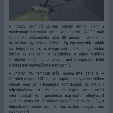
A hosszú üzemidő szintén komoly előnyt jelent a
mindennapi használat során. A beépített, 24.000 mAh
kapacitású akkumulátor akár 80 perces működést is
biztosíthat egyetlen feltöltéssel, így egy nagyobb családi
ház teljes takarítása is elvégezhető anélkül, hogy félúton
töltőre kellene tenni a készüléket. A teljes feltöltés
körülbelül 4,5 órát vesz igénybe, ami kategóriáján belül
kifejezetten kedvező értéknek számít.
A SmartAI V6 nemcsak erős, hanem intelligens is. A
készülék modern LCD kijelzőt kapott, amely valós időben
jeleníti meg az akkumulátor töltöttségét, az aktuális
teljesítményszintet és az esetleges karbantartási
információkat. Az ergonomikus markolaton elhelyezett
vezérlés gyors és kényelmes használatot biztosít, így a
teljesítmény módosítása takarítás közben is egyszerűen
elvégezhető.