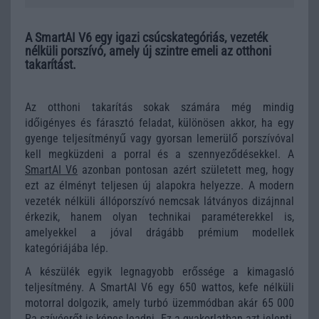
A SmartAI V6 egy igazi csúcskategóriás, vezeték
nélküli porszívó, amely új szintre emeli az otthoni
takarítást.
Az otthoni takarítás sokak számára még mindig
időigényes és fárasztó feladat, különösen akkor, ha egy
gyenge teljesítményű vagy gyorsan lemerülő porszívóval
kell megküzdeni a porral és a szennyeződésekkel. A
SmartAI V6
azonban pontosan azért született meg, hogy
ezt az élményt teljesen új alapokra helyezze. A modern
vezeték nélküli állóporszívó nemcsak látványos dizájnnal
érkezik, hanem olyan technikai paraméterekkel is,
amelyekkel a jóval drágább prémium modellek
kategóriájába lép.
A készülék egyik legnagyobb erőssége a kimagasló
teljesítmény. A SmartAI V6 egy 650 wattos, kefe nélküli
motorral dolgozik, amely turbó üzemmódban akár 65 000
Pa szívóerőt is képes leadni. Ez a gyakorlatban azt jelenti,