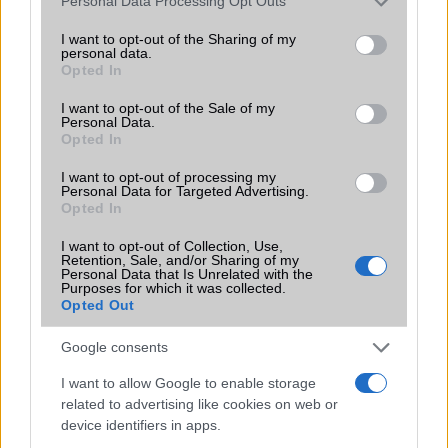
435.000 Ft (új)
Personal Data Processing Opt Outs
services and may gather and store information including but
not limited to your visit or usage behaviour. You may click to
I want to opt-out of the Sharing of my
Apple iPhone 17 Pro
personal data.
grant or deny consent to Google and its third-party tags to
Opted In
use your data for below specified purposes in below Google
consent section.
I want to opt-out of the Sale of my
Personal Data.
Opted In
I want to opt-out of processing my
Personal Data for Targeted Advertising.
Opted In
Euro Gsm
I want to opt-out of Collection, Use,
Retention, Sale, and/or Sharing of my
447.000 Ft (új)
Personal Data that Is Unrelated with the
Purposes for which it was collected.
Opted Out
Google consents
Számos népszerű Samsung Galaxy
I want to allow Google to enable storage
készülék kimarad a One UI 9
related to advertising like cookies on web or
frissítésből – itt a lista az érintett
device identifiers in apps.
modellekről