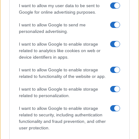
I want to allow my user data to be sent to
2026.06.30
| Phone Arena
Google for online advertising purposes.
A One UI 9 érkezése új mesterséges intelligencia-
funkciókat és továbbfejlesztett kezelőfelületet hoz,
azonban több korábbi csúcskategóriás és középkategóriás
I want to allow Google to send me
Galaxy készülék számára ez lesz az út vége.
personalized advertising.
iPhone 18 bemutató dátum - ekkor
I want to allow Google to enable storage
rántja le a leplet az Apple az új
related to analytics like cookies on web or
csúcsmobilokról
device identifiers in apps.
2026.06.29
| Phone Arena
I want to allow Google to enable storage
A szeptemberi eseményen az iPhone 18 Pro modellek
related to functionality of the website or app.
mellett a régóta pletykált hajlítható iPhone Ultra is
bemutatkozhat, miközben az áremelésekről szóló
I want to allow Google to enable storage
találgatások továbbra is beárnyékolják a rajtot.
related to personalization.
Az Android rejtett automatizmusai: hat
funkció, amely észrevétlenül könnyíti
I want to allow Google to enable storage
meg a mindennapokat
related to security, including authentication
functionality and fraud prevention, and other
2026.06.14
| Android Police
user protection.
Sok felhasználó külön alkalmazásokra esküszik, pedig az
Android már évek óta olyan intelligens funkciókat kínál,