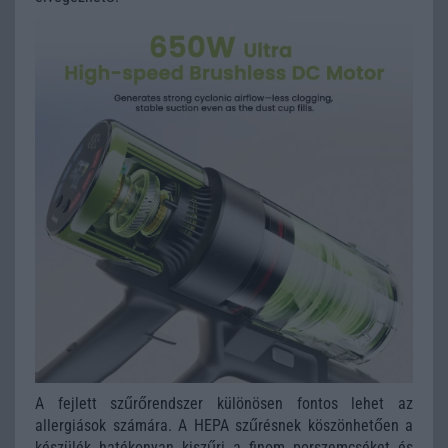
A fejlett szűrőrendszer különösen fontos lehet az
allergiások számára. A HEPA szűrésnek köszönhetően a
készülék hatékonyan kiszűri a finom porszemcséket és