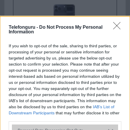
Telefonguru -
Do Not Process My Personal
Information
If you wish to opt-out of the sale, sharing to third parties, or
Nyugati GSM
processing of your personal or sensitive information for
435.000 Ft (új)
targeted advertising by us, please use the below opt-out
section to confirm your selection. Please note that after your
Apple iPhone 17 Pro
opt-out request is processed you may continue seeing
interest-based ads based on personal information utilized by
us or personal information disclosed to third parties prior to
your opt-out. You may separately opt-out of the further
disclosure of your personal information by third parties on the
IAB’s list of downstream participants. This information may
also be disclosed by us to third parties on the
IAB’s List of
Downstream Participants
that may further disclose it to other
third parties.
Nyugati GSM
Please note that this website/app uses one or more Google