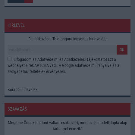
HÍRLEVÉL
Feliratkozás a Telefonguru ingyenes hírlevelére
OK
Elfogadom az
Adatvédelmi és Adatkezelési Tájékoztatót
Ezt a
webhelyet a reCAPTCHA védi. A Google
adatvédelmi irányelve
és a
szolgáltatási feltételek
érvényesek.
Korábbi hírlevelek
SZAVAZÁS
Megérné Önnek telefont váltani csak azért, mert az új modell dupla alap
tárhellyel érkezik?