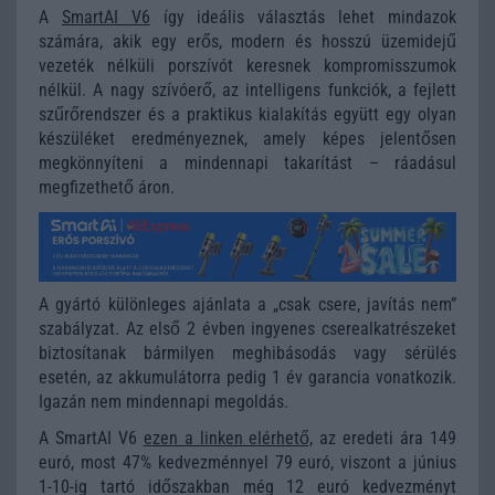
A
SmartAI V6
így ideális választás lehet mindazok
számára, akik egy erős, modern és hosszú üzemidejű
vezeték nélküli porszívót keresnek kompromisszumok
nélkül. A nagy szívóerő, az intelligens funkciók, a fejlett
szűrőrendszer és a praktikus kialakítás együtt egy olyan
készüléket eredményeznek, amely képes jelentősen
megkönnyíteni a mindennapi takarítást – ráadásul
megfizethető áron.
A gyártó különleges ajánlata a „csak csere, javítás nem”
szabályzat.
Az első 2 évben ingyenes cserealkatrészeket
biztosítanak bármilyen meghibásodás vagy sérülés
esetén, az akkumulátorra pedig 1 év garancia vonatkozik.
Igazán nem mindennapi megoldás.
A SmartAI V6
ezen a linken elérhető,
az eredeti ára 149
euró, most 47% kedvezménnyel 79 euró, viszont a június
1-10-ig tartó időszakban még 12 euró kedvezményt