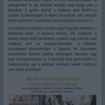
allergéneket is, így tisztább levegőt hagy maga után a
lakásban. A gyártó szerint a rendszer akár 99,99%-os
szűrési hatékonyságot is képes biztosítani, ami jelentős
előnyt jelenthet a háziállatot tartó családok számára is.
A praktikus kialakításra szintén nagy hangsúlyt fektettek a
fejlesztés során. A motoros kefefej LED világítást is
kapott, amely segít észrevenni a padlón vagy bútorok alatt
megbújó port és szennyeződéseket. A többféle
tartozéknak köszönhetően a SmartAI V6 könnyedén
használható kemény padlón, szőnyegen, kanapén vagy
akár autótakarításhoz is. A készülék kézi porszívóként is
funkcionálhat, így a nehezen elérhető helyek tisztítása
sem jelent problémát.